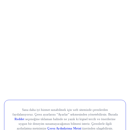
beklentisinin belirgin biçimde üzerinde kaldı. Net kâr yıllık
bazda %93 arttı. İlk yarı net kârı ise yıllık bazda %147 artışla
20,3 milyar TL’ye yükseldi.
Türk Hava Yolları (THYAO)
, İkinci çeyrekte 8,9 milyar TL
net kâr elde etti; 6 aylık toplam kâr 18,86 milyar TL oldu.
Çeyreklik ortalama kâr beklentisi 11,9 milyar TL idi, açıklanan
kâr beklentilerin altında gerçekleşti.
Türk Telekom (TTKOM)
, İkinci çeyrekte piyasanın 4,9
milyar TL’lik beklentisini aşarak 6 milyar TL net kâr açıkladı;
hasılat ise 72,8 milyar TL ile 70,7 milyar TL’lik konsensüsün
üzerinde gerçekleşti. Net kâr yıllık bazda %7,4 düşse de
beklenti üstü geldi; ilk yarı net kârı %25,9 artışla 17,2 milyar
TL’ye ulaştı.
Teknosa (TKNSA)
, 2Ç26’da zayıf tüketici talebi nedeniyle
cironun yıllık %4 daralması, net zararın ise geçen yılın
üzerine çıkarak 1,1 milyar TL seviyesine ulaşması
bekleniyordu, bugün gelecek gerçekleşen rakamlar bu
beklentiyle karşılaştırılacak.