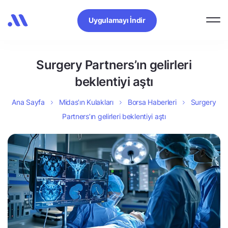
Uygulamayı İndir
Surgery Partners’ın gelirleri
beklentiyi aştı
Ana Sayfa
Midas’ın Kulakları
Borsa Haberleri
Surgery
Partners’ın gelirleri beklentiyi aştı