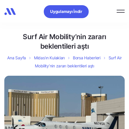
Uygulamayı İndir
Surf Air Mobility’nin zararı
beklentileri aştı
Ana Sayfa
Midas’ın Kulakları
Borsa Haberleri
Surf Air
Mobility’nin zararı beklentileri aştı