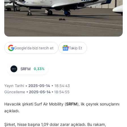
Google'da bizi tercih et
Takip Et
SRFM
0,33%
Yayın Tarihi •
2025-05-14
• 18:54:43
Güncelleme
• 2025-05-14 •
18:54:55
Havacılık şirketi Surf Air Mobility (
SRFM
), ilk çeyrek sonuçlarını
açıkladı.
Şirket, hisse başına 1,09 dolar zarar açıkladı. Bu rakam,