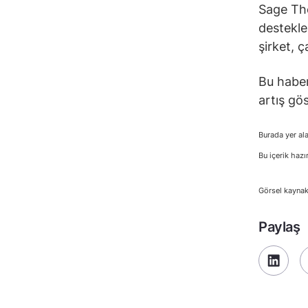
Sage The
destekle
şirket, ç
Bu haber
artış gös
Burada yer ala
Bu içerik hazı
Görsel kaynak
Paylaş