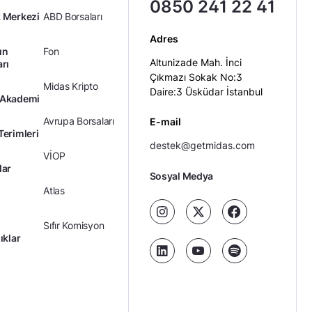
0850 241 22 41
 Merkezi
ABD Borsaları
Adres
ın
Fon
Altunizade Mah. İnci
arı
Çıkmazı Sokak No:3
Midas Kripto
Daire:3 Üsküdar İstanbul
 Akademi
Avrupa Borsaları
E-mail
Terimleri
destek@getmidas.com
VİOP
lar
Sosyal Medya
Atlas
Sıfır Komisyon
ıklar
Kredili Yatırım
Ücretler