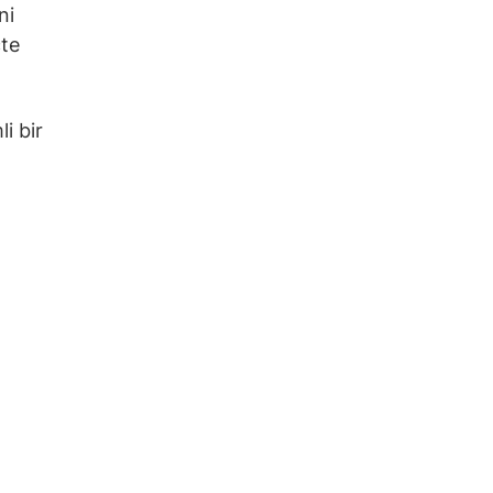
ni
çte
i bir