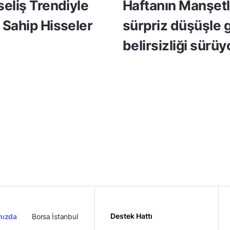
seliş Trendiyle
Haftanın Manşetle
 Sahip Hisseler
sürpriz düşüşle 
belirsizliği sürüy
Destek Hattı
mızda
Borsa İstanbul