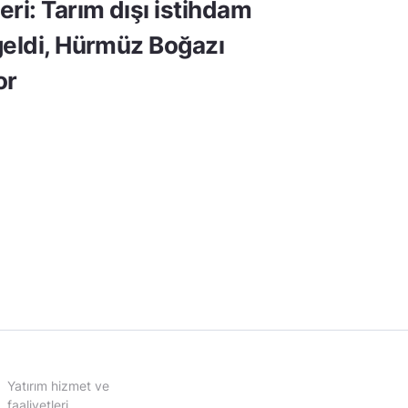
ri: Tarım dışı istihdam
geldi, Hürmüz Boğazı
or
Yatırım hizmet ve
faaliyetleri,