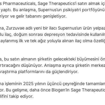
 Pharmaceuticals, Sage Therapeutics’i satın almak iç
yaptı. Bu anlaşma, Supernus’un psikiyatri portföyünü
iyor ve gelir tabanını genişletiyor.
ma, Zurzuvae adlı yeni bir ilacı Supernus’un ürün yelpa
 Bu ilaç, doğum sonrası depresyon tedavisinde kullanı
ylanmış ilk ve tek ağız yoluyla alınan ilaç olma özelliğ
, bu satın almanın şirketin gelecekteki büyümesini ö
rtıracağını düşünüyor. Anlaşma ayrıca şirketin merkezi
araştırma platformlarını da güçlendiriyor.
ma işleminin 2025 yılının üçüncü çeyreğinde tamamla
or. Bu gelişme, daha önce Biogen’in Sage Therapeutics
ifini takip ediyor.