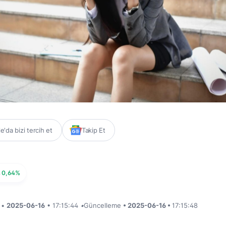
'da bizi tercih et
Takip Et
0,64%
i •
2025-06-16
• 17:15:44
•
Güncelleme
• 2025-06-16 •
17:15:48