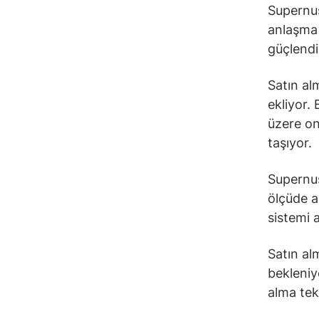
Supernus
anlaşma 
güçlendir
Satın al
ekliyor.
üzere ona
taşıyor.
Supernus
ölçüde a
sistemi 
Satın al
bekleniy
alma tekl