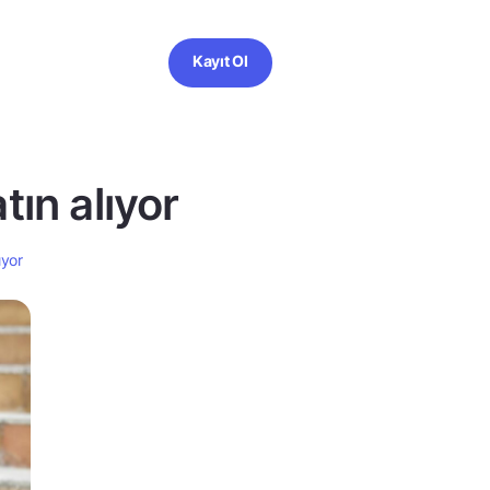
Kayıt Ol
ın alıyor
ıyor