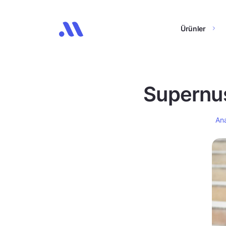
Ürünler
Supernus
An