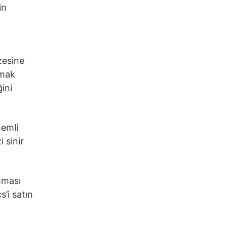
in
zesine
lmak
ini
nemli
 sinir
nması
’i satın