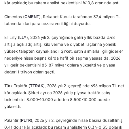
kâr açıkladı; bu rakam analist beklentisini %10,8 oranında aştı.
Çimentaş (
CMENT
), Rekabet Kurulu tarafından 37,4 milyon TL
tutarında idari para cezası verildiğini duyurdu.
Eli Lilly (
LLY
), 2026 yılı 2. çeyreğinde geliri yıllık bazda %48
artışla açıkladı; artış, kilo verme ve diyabet ilaçlarına yönelik
yüksek talepten kaynaklandı. Şirket, satın alımlarla ilgili giderler
nedeniyle hisse başına kârda hafif bir sapma yaşasa da, 2026
yılı gelir beklentisini 85-87 milyar dolara yükseltti ve piyasa
değeri 1 trilyon doları geçti.
Türk Traktör (
TTRAK
), 2026 yılı 2. çeyreğinde 696 milyon TL net
kâr açıkladı. Şirket ayrıca 2026 yılı iç piyasa traktör satış
beklentisini 8.000-10.000 adetten 8.500-10.000 adede
yükseltti.
Palantir (
PLTR
), 2026 yılı 2. çeyreğinde hisse başına düzeltilmiş
0,41 dolar kâr açıkladı; bu rakam analistlerin 0,34-0,35 dolarlık