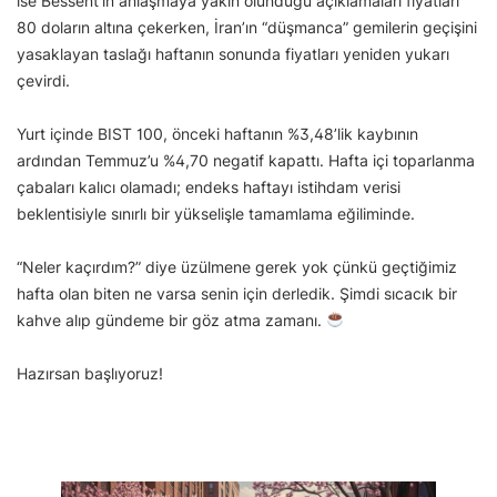
ise Bessent’in anlaşmaya yakın olunduğu açıklamaları fiyatları
80 doların altına çekerken, İran’ın “düşmanca” gemilerin geçişini
yasaklayan taslağı haftanın sonunda fiyatları yeniden yukarı
çevirdi.
Yurt içinde BIST 100, önceki haftanın %3,48’lik kaybının
ardından Temmuz’u %4,70 negatif kapattı. Hafta içi toparlanma
çabaları kalıcı olamadı; endeks haftayı istihdam verisi
beklentisiyle sınırlı bir yükselişle tamamlama eğiliminde.
“Neler kaçırdım?” diye üzülmene gerek yok çünkü geçtiğimiz
hafta olan biten ne varsa senin için derledik. Şimdi sıcacık bir
kahve alıp gündeme bir göz atma zamanı.
Hazırsan başlıyoruz!