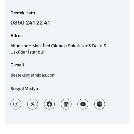
Destek Hattı
0850 241 22 41
Adres
Altunizade Mah. İnci Çıkmazı Sokak No:3 Daire:3
Üsküdar İstanbul
E-mail
destek@getmidas.com
Sosyal Medya