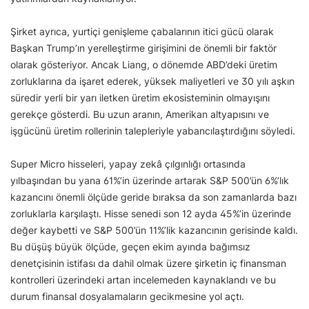
Şirket ayrıca, yurtiçi genişleme çabalarının itici gücü olarak
Başkan Trump’ın yerelleştirme girişimini de önemli bir faktör
olarak gösteriyor. Ancak Liang, o dönemde ABD’deki üretim
zorluklarına da işaret ederek, yüksek maliyetleri ve 30 yılı aşkın
süredir yerli bir yarı iletken üretim ekosisteminin olmayışını
gerekçe gösterdi. Bu uzun aranın, Amerikan altyapısını ve
işgücünü üretim rollerinin talepleriyle yabancılaştırdığını söyledi.
Super Micro hisseleri, yapay zekâ çılgınlığı ortasında
yılbaşından bu yana 61%’in üzerinde artarak S&P 500’ün 6%’lık
kazancını önemli ölçüde geride bıraksa da son zamanlarda bazı
zorluklarla karşılaştı. Hisse senedi son 12 ayda 45%’in üzerinde
değer kaybetti ve S&P 500’ün 11%’lik kazancının gerisinde kaldı.
Bu düşüş büyük ölçüde, geçen ekim ayında bağımsız
denetçisinin istifası da dahil olmak üzere şirketin iç finansman
kontrolleri üzerindeki artan incelemeden kaynaklandı ve bu
durum finansal dosyalamaların gecikmesine yol açtı.