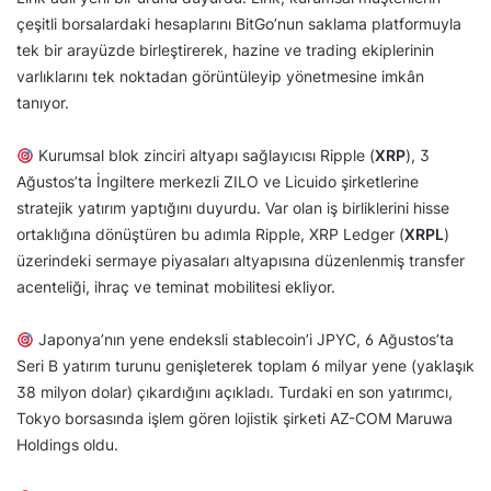
çeşitli borsalardaki hesaplarını BitGo’nun saklama platformuyla
tek bir arayüzde birleştirerek, hazine ve trading ekiplerinin
varlıklarını tek noktadan görüntüleyip yönetmesine imkân
tanıyor.
Kurumsal blok zinciri altyapı sağlayıcısı Ripple (
XRP
), 3
Ağustos’ta İngiltere merkezli ZILO ve Licuido şirketlerine
stratejik yatırım yaptığını duyurdu. Var olan iş birliklerini hisse
ortaklığına dönüştüren bu adımla Ripple, XRP Ledger (
XRPL
)
üzerindeki sermaye piyasaları altyapısına düzenlenmiş transfer
acenteliği, ihraç ve teminat mobilitesi ekliyor.
Japonya’nın yene endeksli stablecoin’i JPYC, 6 Ağustos’ta
Seri B yatırım turunu genişleterek toplam 6 milyar yene (yaklaşık
38 milyon dolar) çıkardığını açıkladı. Turdaki en son yatırımcı,
Tokyo borsasında işlem gören lojistik şirketi AZ-COM Maruwa
Holdings oldu.