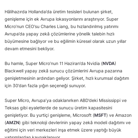
Hâlihazırda Hollanda’da üretim tesisleri bulunan şirket,
genişleme için ek Avrupa lokasyonlarını araştırıyor. Super
Micro’nun CEO’su Charles Liang, bu hızlandırılmış yatırımı
Avrupa’da yapay zekâ çözümlerine yönelik talebin hızlı
büyümesine bağlıyor ve bu eğilimin küresel olarak uzun yıllar
devam etmesini bekliyor.
Bu hamle, Super Micro’nun 11 Haziran’da Nvidia (
NVDA
)
Blackwell yapay zekâ sunucu çözümlerini Avrupa pazarına
genişletmesinin ardından geliyor. Şirket, hızlı kurumsal dağıtım
için 30’dan fazla yığın seçeneği sunuyor.
Super Micro, Avrupa’ya odaklanırken ABD’deki Mississippi ve
Teksas gibi eyaletlerde de sunucu üretim kapasitesini
genişletiyor. Bu yurtiçi genişleme, Microsoft (
MSFT
) ve Amazon
(
AMZN
) gibi teknoloji devlerinin yapay zekâ modeli dağıtımı ve
eğitimi için veri merkezleri inşa etmek üzere yaptığı büyük
yatırımlardan kaynaklanıyor.