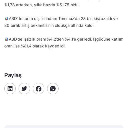
%1,78 artarken, yıllık bazda %31,75 oldu.
ABD’de tarım dışı istihdam Temmuz’da 23 bin kişi azaldı ve
80 binlik artış beklentisinin oldukça altında kaldı.
ABD’de işsizlik oranı %4,2’den %4,1’e geriledi. İşgücüne katılım
oranı ise %61,4 olarak kaydedildi.
Paylaş