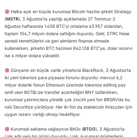
Halka açık en büyük kurumsal Bitcoin hazine şirketi Strategy
(
MSTR
), 3 Ağustos’ta yaptığı açıklamada 27 Temmuz-2
Ağustos haftasında 1.638 BTC’yi ortalama 63.957 dolardan,
toplam 104,7 milyon dolara sattığını duyurdu. Gelir, STRC hisse
senedi temettülerini ve geri alımlarını finanse etmede
kullanılırken, şirketin BTC hazinesi 842.138 BTC’ye, dolar rezervi
ise 4 milyar dolara yükseldi.
Dünyanın en büyük varlık yöneticisi BlackRock, 3 Ağustos’ta
iki yeni tokenize para piyasası fonunu duyurdu: mevcut 6,2
milyar dolarlık fonun Ethereum üzerinde tokenize edilmiş pay
sınıfı olan BSTBL’de transfer acenteliğini BNY üstlenirken,
kurumsal yatırımcılara yönelik çok zincirli yeni fon BRSRV’de bu
rolü Securitize yürütüyor. Her iki fon da stablecoin ihraççıları için
uygun rezerv varlığı olmayı hedefliyor.
Kurumsal saklama sağlayıcısı BitGo (
BTGO
), 3 Ağustos’ta
Link adlı yeni bir ürünü duyurdu. Link, kurumsal müşterilerin