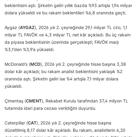
beklentisini aştı. Şirketin geliri yıllık bazda %93 artışla 1,94 milyar
dolara yükseldi ve bu rakam beklentileri %6,8 oranında geçti.
Aygaz (
AYGAZ
), 2026 yılı 2. çeyreğinde 29,1 milyar TL ciro, 1,1
milyar TL FAVÖK ve 4,3 milyar TL net kâr açıkladı. Bu üç rakam
da piyasa beklentisinin üzerinde gerçekleşti; FAVÖK marjı
%3,1’den %3,9’a yükseldi.
McDonald’s (
MCD
), 2026 yılı 2. çeyreğinde hisse başına 3,38
dolar kâr açıkladı; bu rakam analist beklentisini yaklaşık %2
oranında aştı. Şirketin geliri ise %4 artışla 7,1 milyar dolara
yükseldi.
Çimentaş (
CMENT
), Rekabet Kurulu tarafından 37,4 milyon TL
tutarında idari para cezası verildiğini duyurdu.
Caterpillar (
CAT
), 2026 yılı 2. çeyreğinde hisse başına
düzeltilmiş 8,17 dolar kâr açıkladı. Bu rakam, analistlerin 6,20