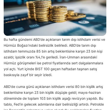
Bu hafta gündemi ABD’de açıklanan tarım dışı istihdam verisi ve
Hürmüz Boğazı’ndaki belirsizlik belirledi. ABD’de tarım dışı
istihdam temmuzda 85 bin artış beklentisine karşın 23 bin kişi
azaldı; işsizlik oranı %4,1’e geriledi. İran-Umman arasındaki
Hürmüz görüşmeleri ise petrol fiyatlarında sert dalgalanmalara
yol açtı. Yurt içinde BIST 100 geçen haftadan taşınan satış
baskısıyla zayıf bir seyir izledi.
ABD’de cuma günü açıklanan istihdam verisi 80 bin kişilik artış
beklentisine karşın 23 bin kişilik düşüşle geldi; mayıs-haziran
döneminde de toplam 103 bin kişilik aşağı revizyon yapıldı. Bu
tablo, Fed’in gelecek adımlarına dair belirsizliği artırdı. Petrolde