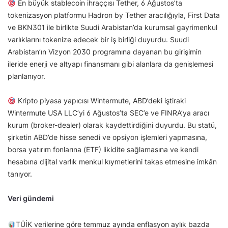
En büyük stablecoin ihraççısı Tether, 6 Ağustos’ta
tokenizasyon platformu Hadron by Tether aracılığıyla, First Data
ve BKN301 ile birlikte Suudi Arabistan’da kurumsal gayrimenkul
varlıklarını tokenize edecek bir iş birliği duyurdu. Suudi
Arabistan’ın Vizyon 2030 programına dayanan bu girişimin
ileride enerji ve altyapı finansmanı gibi alanlara da genişlemesi
planlanıyor.
Kripto piyasa yapıcısı Wintermute, ABD’deki iştiraki
Wintermute USA LLC’yi 6 Ağustos’ta SEC’e ve FINRA’ya aracı
kurum (broker-dealer) olarak kaydettirdiğini duyurdu. Bu statü,
şirketin ABD’de hisse senedi ve opsiyon işlemleri yapmasına,
borsa yatırım fonlarına (ETF) likidite sağlamasına ve kendi
hesabına dijital varlık menkul kıymetlerini takas etmesine imkân
tanıyor.
Veri gündemi
TÜİK verilerine göre temmuz ayında enflasyon aylık bazda