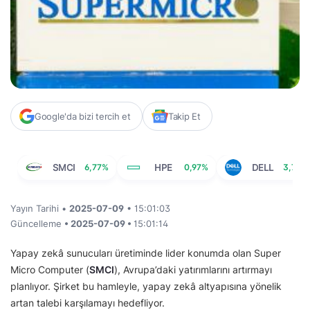
Google'da bizi tercih et
Takip Et
SMCI
6,77%
HPE
0,97%
DELL
3,76%
Yayın Tarihi •
2025-07-09
• 15:01:03
Güncelleme
• 2025-07-09 •
15:01:14
Yapay zekâ sunucuları üretiminde lider konumda olan Super
Micro Computer (
SMCI
), Avrupa’daki yatırımlarını artırmayı
planlıyor. Şirket bu hamleyle, yapay zekâ altyapısına yönelik
artan talebi karşılamayı hedefliyor.