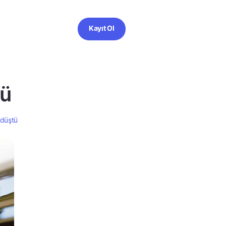
Kayıt Ol
tü
 düştü