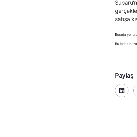
Subaru’n
gerçekle
satışa kı
Burada yer ala
Bu içerik hazı
Paylaş