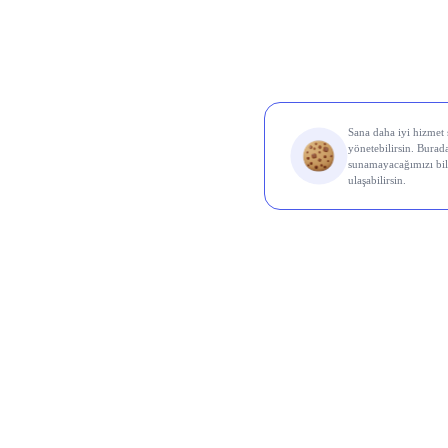
Al Sin
Koç 
Odine