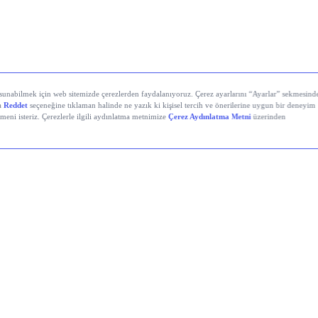
yali Veren Hisseler
Holding (KCHOL)
 Solutions (ODINE)