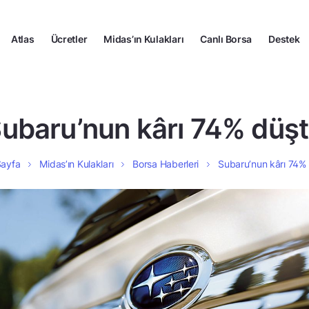
Atlas
Ücretler
Midas’ın Kulakları
Canlı Borsa
Destek
ubaru’nun kârı 74% düş
Sayfa
Midas’ın Kulakları
Borsa Haberleri
Subaru’nun kârı 74%