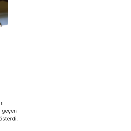
nı
m, geçen
österdi.