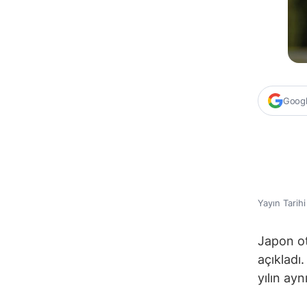
Google
Yayın Tarih
Japon ot
açıkladı
yılın ay