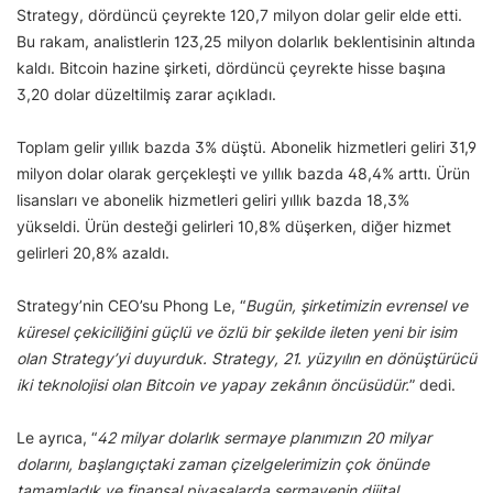
Strategy, dördüncü çeyrekte 120,7 milyon dolar gelir elde etti.
Bu rakam, analistlerin 123,25 milyon dolarlık beklentisinin altında
kaldı. Bitcoin hazine şirketi, dördüncü çeyrekte hisse başına
3,20 dolar düzeltilmiş zarar açıkladı.
Toplam gelir yıllık bazda 3% düştü. Abonelik hizmetleri geliri 31,9
milyon dolar olarak gerçekleşti ve yıllık bazda 48,4% arttı. Ürün
lisansları ve abonelik hizmetleri geliri yıllık bazda 18,3%
yükseldi. Ürün desteği gelirleri 10,8% düşerken, diğer hizmet
gelirleri 20,8% azaldı.
Strategy’nin CEO’su Phong Le, “
Bugün, şirketimizin evrensel ve
küresel çekiciliğini güçlü ve özlü bir şekilde ileten yeni bir isim
olan Strategy’yi duyurduk. Strategy, 21. yüzyılın en dönüştürücü
iki teknolojisi olan Bitcoin ve yapay zekânın öncüsüdür.
” dedi.
Le ayrıca, “
42 milyar dolarlık sermaye planımızın 20 milyar
dolarını, başlangıçtaki zaman çizelgelerimizin çok önünde
tamamladık ve finansal piyasalarda sermayenin dijital