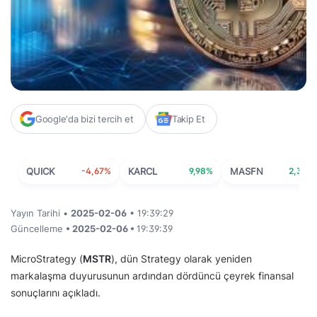
Google'da bizi tercih et
Takip Et
QUICK
-4,67%
KARCL
9,98%
MASFN
2,34%
Yayın Tarihi •
2025-02-06
• 19:39:29
Güncelleme
• 2025-02-06 •
19:39:39
MicroStrategy (
MSTR
), dün Strategy olarak yeniden
markalaşma duyurusunun ardından dördüncü çeyrek finansal
sonuçlarını açıkladı.