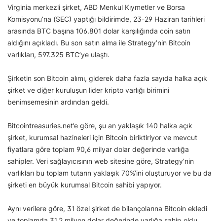
Virginia merkezli şirket, ABD Menkul Kıymetler ve Borsa
Komisyonu’na (SEC) yaptığı bildirimde, 23-29 Haziran tarihleri
arasında BTC başına 106.801 dolar karşılığında coin satın
aldığını açıkladı. Bu son satın alma ile Strategy’nin Bitcoin
varlıkları, 597.325 BTC’ye ulaştı.
Şirketin son Bitcoin alımı, giderek daha fazla sayıda halka açık
şirket ve diğer kuruluşun lider kripto varlığı birimini
benimsemesinin ardından geldi.
Bitcointreasuries.net’e göre, şu an yaklaşık 140 halka açık
şirket, kurumsal hazineleri için Bitcoin biriktiriyor ve mevcut
fiyatlara göre toplam 90,6 milyar dolar değerinde varlığa
sahipler. Veri sağlayıcısının web sitesine göre, Strategy’nin
varlıkları bu toplam tutarın yaklaşık 70%’ini oluşturuyor ve bu da
şirketi en büyük kurumsal Bitcoin sahibi yapıyor.
Aynı verilere göre, 31 özel şirket de bilançolarına Bitcoin ekledi
ve toplamda 31,2 milyon dolar değerinde varlığa sahip oldu.