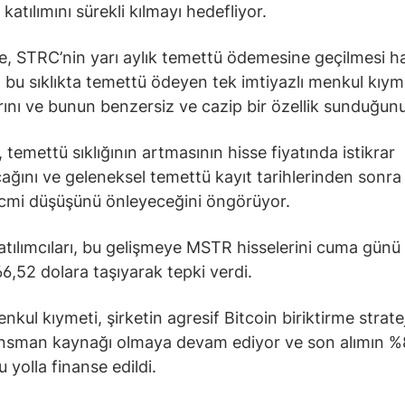
 katılımını sürekli kılmayı hedefliyor.
, STRC’nin yarı aylık temettü ödemesine geçilmesi ha
bu sıklıkta temettü ödeyen tek imtiyazlı menkul kıym
rını ve bunun benzersiz ve cazip bir özellik sunduğunu 
 temettü sıklığının artmasının hisse fiyatında istikrar
ağını ve geleneksel temettü kayıt tarihlerinden sonr
cmi düşüşünü önleyeceğini öngörüyor.
atılımcıları, bu gelişmeye MSTR hisselerini cuma günü
66,52 dolara taşıyarak tepki verdi.
kul kıymeti, şirketin agresif Bitcoin biriktirme stratej
ansman kaynağı olmaya devam ediyor ve son alımın %
u yolla finanse edildi.