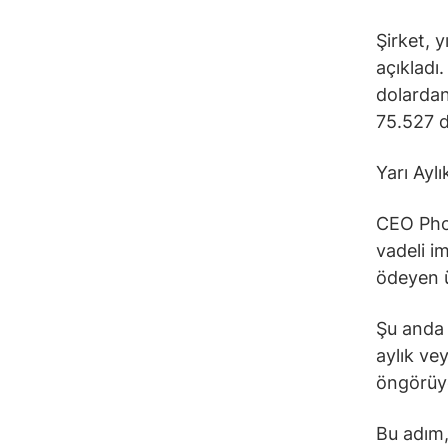
Şirket, 
açıkladı
dolardan
75.527 do
Yarı Aylı
CEO Phon
vadeli i
ödeyen ü
Şu anda 
aylık ve
öngörüy
Bu adım,