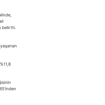
linde,
et
belirtti.
a yaşanan
 %11,8
isinin
85’inden