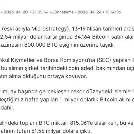
i •
2026-04-20
• 21:05:44
•
Güncelleme
• 2026-04-24 •
15:46:06
 (eski adıyla Microstrategy), 13-19 Nisan tarihleri ara
 2,54 milyar dolar karşılığında 34.164 Bitcoin satın ala
azinesini 800.000 BTC eşiğinin üzerine taşıdı.
kul Kıymetler ve Borsa Komisyonu’na (SEC) yapılan 
i, bu alımın şirket tarihindeki coin adedi bakımından ü
tın alma olduğunu ortaya koyuyor.
lım, ay başında gerçekleşen rekor düzeydeki işlemleri
eçtiğimiz hafta yapılan 1 milyar dolarlık Bitcoin alımı 
dahil.
 elindeki toplam BTC miktarı 815.061’e ulaşırken, bu var
tırım tutarı 61,56 milyar dolara çıktı.