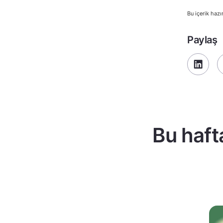
Bu içerik hazı
Paylaş
Bu haft