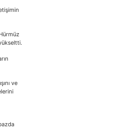
etişimin
p Hürmüz
ükseltti.
arın
ışını ve
lerini
 bazda