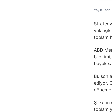
Yayın Tarih
Strategy
yaklaşık
toplam h
ABD Men
bildirim
büyük sa
Bu son a
ediyor. G
döneme 
Şirketin
toplam ya