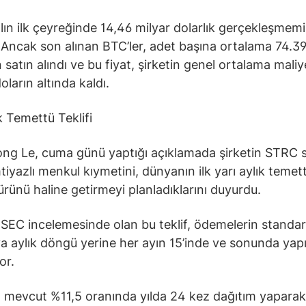
yılın ilk çeyreğinde 14,46 milyar dolarlık gerçekleşmem
. Ancak son alınan BTC’ler, adet başına ortalama 74.3
 satın alındı ve bu fiyat, şirketin genel ortalama maliy
ların altında kaldı.
k Temettü Teklifi
g Le, cuma günü yaptığı açıklamada şirketin STRC s
mtiyazlı menkul kıymetini, dünyanın ilk yarı aylık temet
rünü haline getirmeyi planladıklarını duyurdu.
SEC incelemesinde olan bu teklif, ödemelerin standar
ya aylık döngü yerine her ayın 15’inde ve sonunda yap
or.
 mevcut %11,5 oranında yılda 24 kez dağıtım yaparak