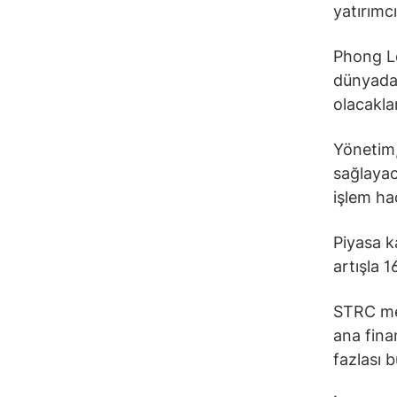
yatırımcı
Phong Le
dünyada 
olacakla
Yönetim,
sağlayac
işlem ha
Piyasa k
artışla 1
STRC men
ana fin
fazlası b