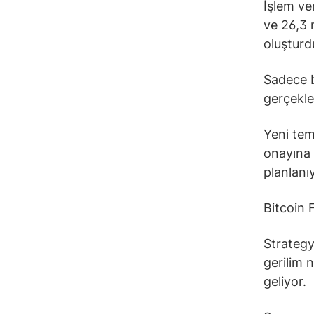
İşlem ve
ve 26,3 
oluşturd
Sadece b
gerçekleş
Yeni tem
onayına
planlanı
Bitcoin 
Strategy’
gerilim 
geliyor.