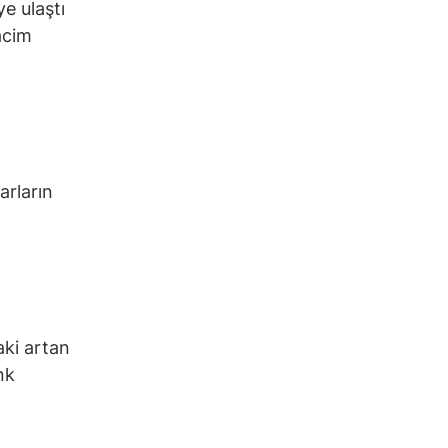
e ulaştı
acim
arların
aki artan
nk