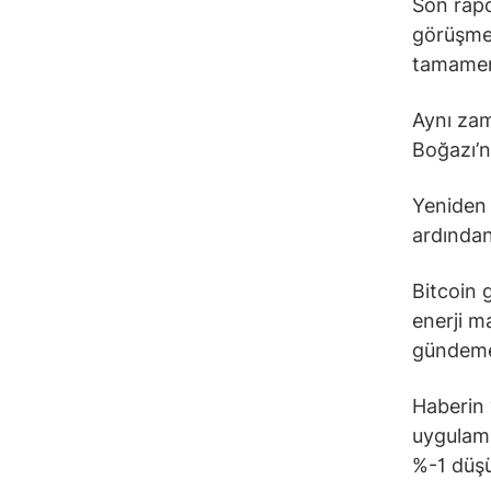
Son rapo
görüşmel
tamamen 
Aynı zam
Boğazı’n
Yeniden t
ardından 
Bitcoin g
enerji ma
gündeme 
Haberin y
uygulama
%-1 düşü