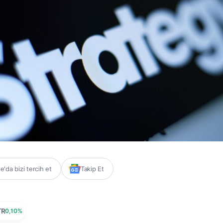
'da bizi tercih et
Takip Et
TR
0,10%