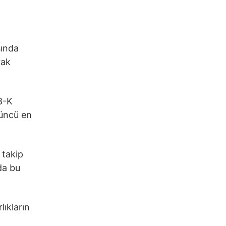
sında
rak
8-K
çüncü en
 takip
da bu
lıkların