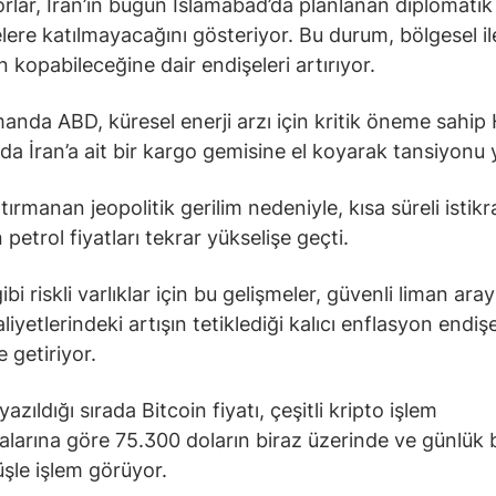
rlar, İran’ın bugün İslamabad’da planlanan diplomatik
ere katılmayacağını gösteriyor. Bu durum, bölgesel il
kopabileceğine dair endişeleri artırıyor.
anda ABD, küresel enerji arzı için kritik öneme sahi
da İran’a ait bir kargo gemisine el koyarak tansiyonu y
ırmanan jeopolitik gerilim nedeniyle, kısa süreli istikr
petrol fiyatları tekrar yükselişe geçti.
ibi riskli varlıklar için bu gelişmeler, güvenli liman aray
liyetlerindeki artışın tetiklediği kalıcı enflasyon endişe
getiriyor.
azıldığı sırada Bitcoin fiyatı, çeşitli kripto işlem
larına göre 75.300 doların biraz üzerinde ve günlük
şle işlem görüyor.