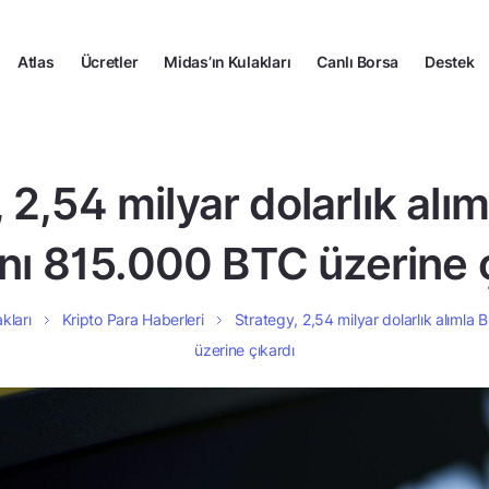
Atlas
Ücretler
Midas’ın Kulakları
Canlı Borsa
Destek
 2,54 milyar dolarlık alım
ını 815.000 BTC üzerine 
kları
Kripto Para Haberleri
Strategy, 2,54 milyar dolarlık alımla 
üzerine çıkardı