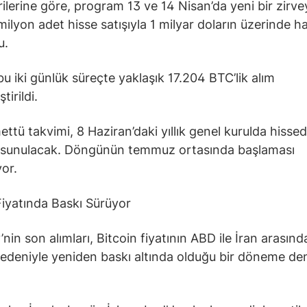
rilerine göre, program 13 ve 14 Nisan’da yeni bir zirvey
milyon adet hisse satışıyla 1 milyar doların üzerinde h
u.
u iki günlük süreçte yaklaşık 17.204 BTC’lik alım
tirildi.
ettü takvimi, 8 Haziran’daki yıllık genel kurulda hissed
 sunulacak. Döngünün temmuz ortasında başlaması
yor.
Fiyatında Baskı Sürüyor
nin son alımları, Bitcoin fiyatının ABD ile İran arasınd
nedeniyle yeniden baskı altında olduğu bir döneme de