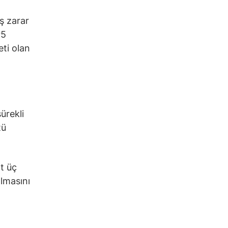
iş zarar
95
eti olan
ürekli
tü
t üç
ılmasını