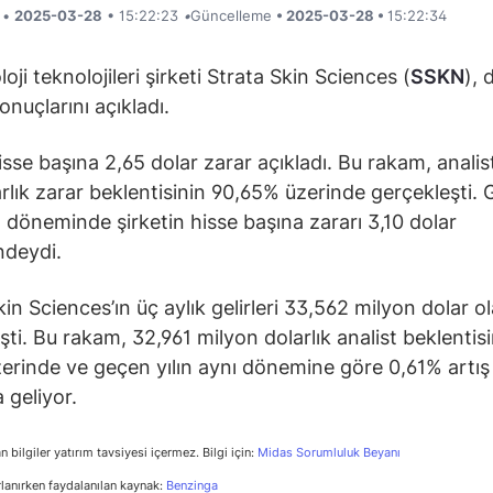
i •
2025-03-28
• 15:22:23
•
Güncelleme
• 2025-03-28 •
15:22:34
ji teknolojileri şirketi Strata Skin Sciences (
SSKN
),
onuçlarını açıkladı.
isse başına 2,65 dolar zarar açıkladı. Bu rakam, analist
arlık zarar beklentisinin 90,65% üzerinde gerçekleşti.
nı döneminde şirketin hisse başına zararı 3,10 dolar
ndeydi.
kin Sciences’ın üç aylık gelirleri 33,562 milyon dolar o
şti. Bu rakam, 32,961 milyon dolarlık analist beklentisi
erinde ve geçen yılın aynı dönemine göre 0,61% artış
 geliyor.
n bilgiler yatırım tavsiyesi içermez. Bilgi için:
Midas Sorumluluk Beyanı
rlanırken faydalanılan kaynak:
Benzinga