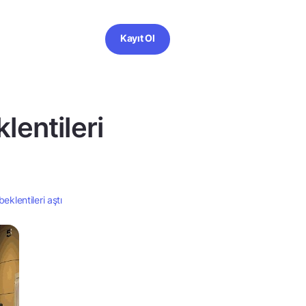
Kayıt Ol
lentileri
eklentileri aştı