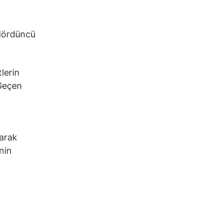
 dördüncü
lerin
 Geçen
larak
nin