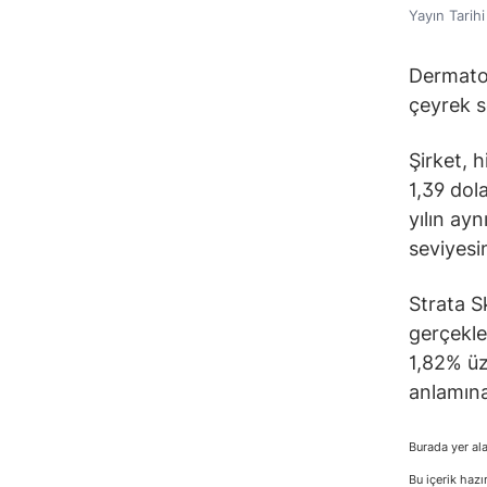
Yayın Tarih
Dermatolo
çeyrek s
Şirket, h
1,39 dol
yılın ay
seviyesi
Strata S
gerçekle
1,82% üz
anlamına
Burada yer ala
Bu içerik hazı