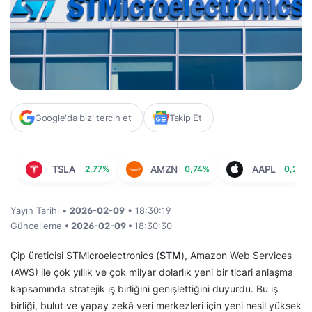
Google'da bizi tercih et
Takip Et
TSLA
2,77%
AMZN
0,74%
AAPL
0,23%
Yayın Tarihi •
2026-02-09
• 18:30:19
Güncelleme
• 2026-02-09 •
18:30:30
Çip üreticisi STMicroelectronics (
STM
), Amazon Web Services
(AWS) ile çok yıllık ve çok milyar dolarlık yeni bir ticari anlaşma
kapsamında stratejik iş birliğini genişlettiğini duyurdu. Bu iş
birliği, bulut ve yapay zekâ veri merkezleri için yeni nesil yüksek