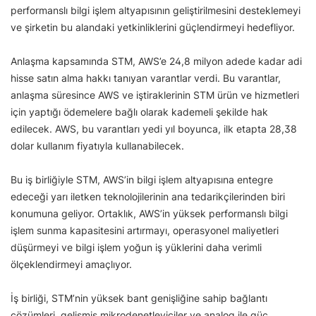
performanslı bilgi işlem altyapısının geliştirilmesini desteklemeyi
ve şirketin bu alandaki yetkinliklerini güçlendirmeyi hedefliyor.
Anlaşma kapsamında STM, AWS’e 24,8 milyon adede kadar adi
hisse satın alma hakkı tanıyan varantlar verdi. Bu varantlar,
anlaşma süresince AWS ve iştiraklerinin STM ürün ve hizmetleri
için yaptığı ödemelere bağlı olarak kademeli şekilde hak
edilecek. AWS, bu varantları yedi yıl boyunca, ilk etapta 28,38
dolar kullanım fiyatıyla kullanabilecek.
Bu iş birliğiyle STM, AWS’in bilgi işlem altyapısına entegre
edeceği yarı iletken teknolojilerinin ana tedarikçilerinden biri
konumuna geliyor. Ortaklık, AWS’in yüksek performanslı bilgi
işlem sunma kapasitesini artırmayı, operasyonel maliyetleri
düşürmeyi ve bilgi işlem yoğun iş yüklerini daha verimli
ölçeklendirmeyi amaçlıyor.
İş birliği, STM’nin yüksek bant genişliğine sahip bağlantı
çözümleri, gelişmiş mikrodenetleyiciler ve analog ile güç