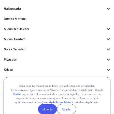
Hakkımızda
Destek Merkezi
Midas'ın Kulakları
Midas Akademi
Borsa Terimleri
Piyasalar
Kripto
Ayrıcalıklar
Kişisel Verilerin
Gizlilik
Yasal
Çerez
Korunması
Politikası
Duyurular
Ayarları