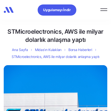
Uygulamayı İndir
STMicroelectronics, AWS ile milyar
dolarlık anlaşma yaptı
Ana Sayfa
Midas’ın Kulakları
Borsa Haberleri
STMicroelectronics, AWS ile milyar dolarlık anlaşma yaptı