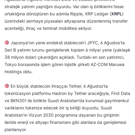
stratejik yatırım yaptığını duyurdu. Var olan iş birliklerini hisse
ortaklığına dönüştüren bu adımla Ripple, XRP Ledger (
XRPL
)
üzerindeki sermaye piyasaları altyapısına düzenlenmiş transfer
acenteliği, ihraç ve teminat mobilitesi ekliyor.
Japonya’nın yene endeksli stablecoin’i JPYC, 6 Ağustos’ta
Seri B yatırım turunu genişleterek toplam 6 milyar yene (yaklaşık
38 milyon dolar) çıkardığını açıkladı. Turdaki en son yatırımcı,
Tokyo borsasında işlem gören lojistik şirketi AZ-COM Maruwa
Holdings oldu.
En büyük stablecoin ihraççısı Tether, 6 Ağustos’ta
tokenizasyon platformu Hadron by Tether aracılığıyla, First Data
ve BKN301 ile birlikte Suudi Arabistan’da kurumsal gayrimenkul
varlıklarını tokenize edecek bir iş birliği duyurdu. Suudi
Arabistan’ın Vizyon 2030 programına dayanan bu girişimin
ileride enerji ve altyapı finansmanı gibi alanlara da genişlemesi
planlanıyor.