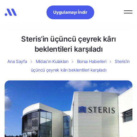
Uygulamayı İndir
Steris’in üçüncü çeyrek kârı
beklentileri karşıladı
Ana Sayfa
Midas’ın Kulakları
Borsa Haberleri
Steris’in
üçüncü çeyrek kârı beklentileri karşıladı