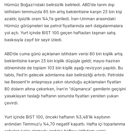
Hürmüz Boğazı’ndaki belirsizlik belirledi. ABD’de tarım dışı
istihdam temmuzda 85 bin artış beklentisine karşın 23 bin kişi
azaldı; işsizlik oranı %4,1’e geriledi. İran-Umman arasındaki
Hürmüz görüşmeleri ise petrol fiyatlarında sert dalgalanmalara
yol açtı. Yurt içinde BIST 100 geçen haftadan taşınan satış
baskısıyla zayıf bir seyir izledi.
ABD’de cuma günü açıklanan istihdam verisi 80 bin kişilik artış
beklentisine karşın 23 bin kişilik düşüşle geldi; mayıs-haziran
döneminde de toplam 103 bin kişilik aşağı revizyon yapıldı. Bu
tablo, Fed’in gelecek adımlarına dair belirsizliği artırdı. Petrolde
ise Bessent’in anlaşmaya yakın olunduğu açıklamaları fiyatları
80 doların altına çekerken, İran’ın “düşmanca” gemilerin geçişini
yasaklayan taslağı haftanın sonunda fiyatları yeniden yukarı
çevirdi.
Yurt içinde BIST 100, önceki haftanın %3,48’lik kaybının
ardından Temmuz’u %4,70 negatif kapattı. Hafta içi toparlanma
çabaları kalıcı olamadı; endeks haftayı istihdam verisi