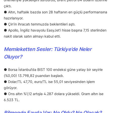
çıktı.
● Altın, haftalık bazda son 28 haftanın en güçlü performansına
hazırlanıyor.
● Çin’in ihracatı temmuzda beklentileri aştı.
● Apollo, İngiliz havayolu EasyJet’i hisse başına 7,15 sterlinden
nakit olarak satın almayı kabul etti.
Memleketten Sesler: Türkiye’de Neler
Oluyor?
● Borsa İstanbul’da BIST 100 endeksi güne yatay bir seyirle
(%0,00) 13.798,82 puandan başladı.
● Dolar/TL 47,70, euro/TL ise 55,01 seviyesinden işlem
görüyor.
● Ons altın %1,12 artışla 4.287 dolara yükseldi. Gram altın ise
6.523 TL.
Bilmende Fayda Var: Ne Oldu? Ne Olacak?