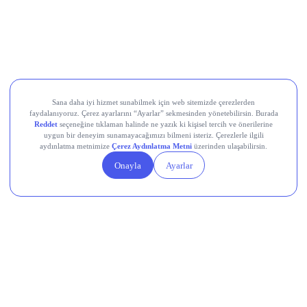
Devr-i Alem: Dünyada Neler Oluyor?