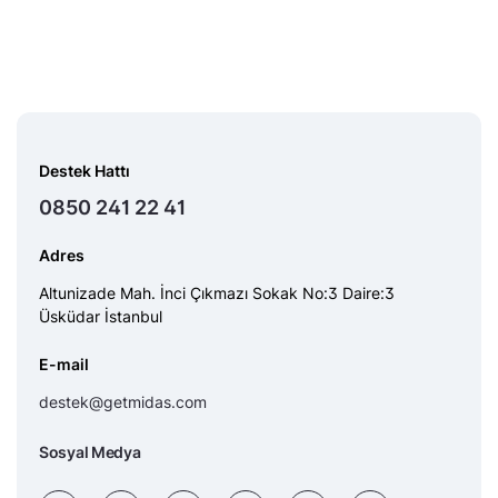
Destek Hattı
0850 241 22 41
Adres
Altunizade Mah. İnci Çıkmazı Sokak No:3 Daire:3
Üsküdar İstanbul
E-mail
destek@getmidas.com
Sosyal Medya