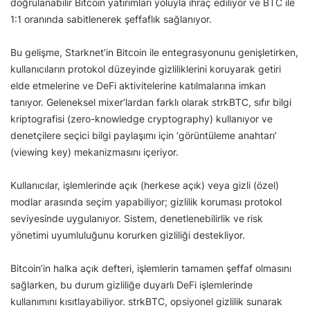
doğrulanabilir Bitcoin yatırımları yoluyla ihraç ediliyor ve BTC ile
1:1 oranında sabitlenerek şeffaflık sağlanıyor.
Bu gelişme, Starknet’in Bitcoin ile entegrasyonunu genişletirken,
kullanıcıların protokol düzeyinde gizliliklerini koruyarak getiri
elde etmelerine ve DeFi aktivitelerine katılmalarına imkan
tanıyor. Geleneksel mixer’lardan farklı olarak strkBTC, sıfır bilgi
kriptografisi (zero-knowledge cryptography) kullanıyor ve
denetçilere seçici bilgi paylaşımı için ‘görüntüleme anahtarı’
(viewing key) mekanizmasını içeriyor.
Kullanıcılar, işlemlerinde açık (herkese açık) veya gizli (özel)
modlar arasında seçim yapabiliyor; gizlilik koruması protokol
seviyesinde uygulanıyor. Sistem, denetlenebilirlik ve risk
yönetimi uyumluluğunu korurken gizliliği destekliyor.
Bitcoin’in halka açık defteri, işlemlerin tamamen şeffaf olmasını
sağlarken, bu durum gizliliğe duyarlı DeFi işlemlerinde
kullanımını kısıtlayabiliyor. strkBTC, opsiyonel gizlilik sunarak