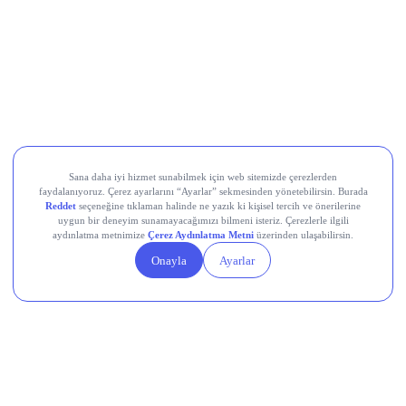
Koç Holding (KCHOL)
Odine Solutions (ODINE)
Ral Yatırım Holding (RALYH)
Europower Enerji ve Otomasyon (EUPWR)
Kardemir Karabük Demir Çelik Sanayi ve Ticaret (KRDMD)
Aksa Akrilik Kimya Sanayii (AKSA)
Teknik Analiz Nedir?