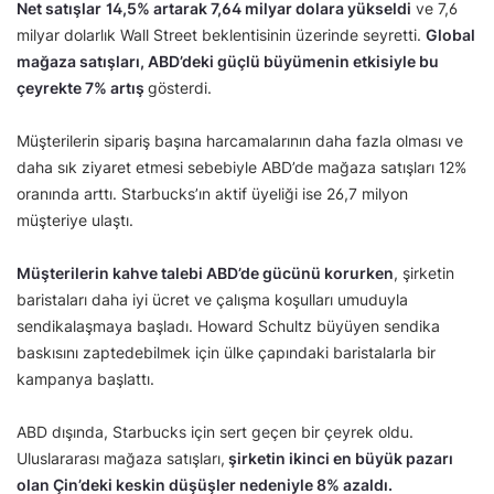
Net satışlar
14,5% artarak 7,64 milyar dolara yükseldi
ve 7,6
milyar dolarlık Wall Street beklentisinin üzerinde seyretti.
Global
mağaza satışları, ABD’deki güçlü büyümenin etkisiyle bu
çeyrekte 7% artış
gösterdi.
Müşterilerin sipariş başına harcamalarının daha fazla olması ve
daha sık ziyaret etmesi sebebiyle ABD’de mağaza satışları 12%
oranında arttı. Starbucks’ın aktif üyeliği ise 26,7 milyon
müşteriye ulaştı.
Müşterilerin kahve talebi ABD’de gücünü korurken
, şirketin
baristaları daha iyi ücret ve çalışma koşulları umuduyla
sendikalaşmaya başladı. Howard Schultz büyüyen sendika
baskısını zaptedebilmek için ülke çapındaki baristalarla bir
kampanya başlattı.
ABD dışında, Starbucks için sert geçen bir çeyrek oldu.
Uluslararası mağaza satışları,
şirketin ikinci en büyük pazarı
olan Çin’deki keskin düşüşler nedeniyle 8% azaldı.