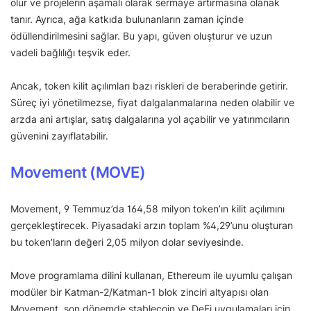
olur ve projelerin aşamalı olarak sermaye artırmasına olanak
tanır. Ayrıca, ağa katkıda bulunanların zaman içinde
ödüllendirilmesini sağlar. Bu yapı, güven oluşturur ve uzun
vadeli bağlılığı teşvik eder.
Ancak, token kilit açılımları bazı riskleri de beraberinde getirir.
Süreç iyi yönetilmezse, fiyat dalgalanmalarına neden olabilir ve
arzda ani artışlar, satış dalgalarına yol açabilir ve yatırımcıların
güvenini zayıflatabilir.
Movement (MOVE)
Movement, 9 Temmuz’da 164,58 milyon token’ın kilit açılımını
gerçekleştirecek. Piyasadaki arzın toplam %4,29’unu oluşturan
bu token’ların değeri 2,05 milyon dolar seviyesinde.
Move programlama dilini kullanan, Ethereum ile uyumlu çalışan
modüler bir Katman-2/Katman-1 blok zinciri altyapısı olan
Movement, son dönemde stablecoin ve DeFi uygulamaları için