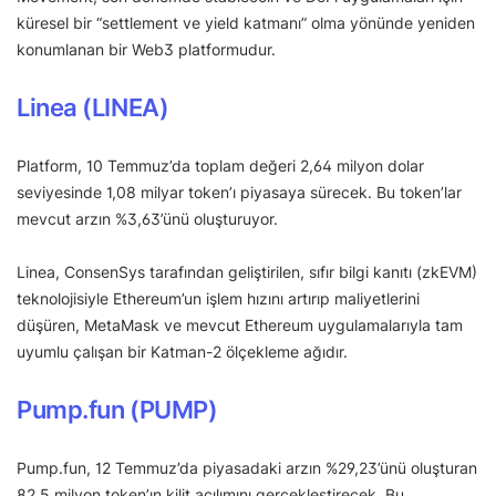
küresel bir “settlement ve yield katmanı” olma yönünde yeniden
konumlanan bir Web3 platformudur.
Linea (LINEA)
Platform, 10 Temmuz’da toplam değeri 2,64 milyon dolar
seviyesinde 1,08 milyar token’ı piyasaya sürecek. Bu token’lar
mevcut arzın %3,63’ünü oluşturuyor.
Linea, ConsenSys tarafından geliştirilen, sıfır bilgi kanıtı (zkEVM)
teknolojisiyle Ethereum’un işlem hızını artırıp maliyetlerini
düşüren, MetaMask ve mevcut Ethereum uygulamalarıyla tam
uyumlu çalışan bir Katman-2 ölçekleme ağıdır.
Pump.fun (PUMP)
Pump.fun, 12 Temmuz’da piyasadaki arzın %29,23’ünü oluşturan
82,5 milyon token’ın kilit açılımını gerçekleştirecek. Bu