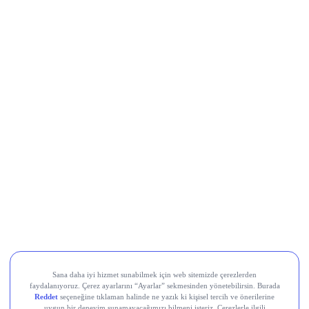
Bitcoin (CRYPTO: BTC) 560.649$
Ethereum (CRYPTO: ETH) 1.606$
Solana (CRYPTO: SOL) 67,25$
XRP (CRYPTO: XRP) 1,03$
Dogecoin (CRYPTO: DOGE) 0,07303$