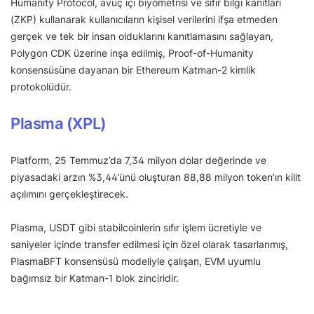
Humanity Protocol, avuç içi biyometrisi ve sıfır bilgi kanıtları
(ZKP) kullanarak kullanıcıların kişisel verilerini ifşa etmeden
gerçek ve tek bir insan olduklarını kanıtlamasını sağlayan,
Polygon CDK üzerine inşa edilmiş, Proof-of-Humanity
konsensüsüne dayanan bir Ethereum Katman-2 kimlik
protokolüdür.
Plasma (XPL)
Platform, 25 Temmuz’da 7,34 milyon dolar değerinde ve
piyasadaki arzın %3,44’ünü oluşturan 88,88 milyon token’ın kilit
açılımını gerçekleştirecek.
Plasma, USDT gibi stabilcoinlerin sıfır işlem ücretiyle ve
saniyeler içinde transfer edilmesi için özel olarak tasarlanmış,
PlasmaBFT konsensüsü modeliyle çalışan, EVM uyumlu
bağımsız bir Katman-1 blok zinciridir.