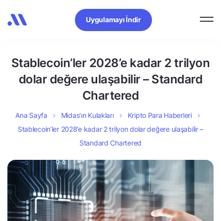
Uygulamayı İndir
Stablecoin’ler 2028’e kadar 2 trilyon
dolar değere ulaşabilir – Standard
Chartered
Ana Sayfa
Midas’ın Kulakları
Kripto Para Haberleri
Stablecoin’ler 2028’e kadar 2 trilyon dolar değere ulaşabilir –
Standard Chartered