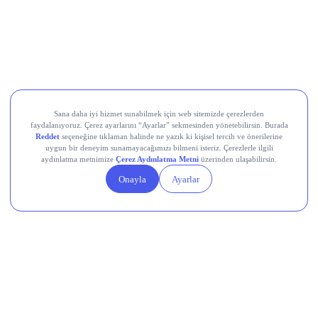
LayerZero (ZRO)
Kaito (KAITO)