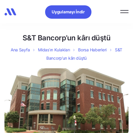
Uygulamayı İndir
S&T Bancorp’un kârı düştü
Ana Sayfa
Midas’ın Kulakları
Borsa Haberleri
S&T
Bancorp’un kârı düştü