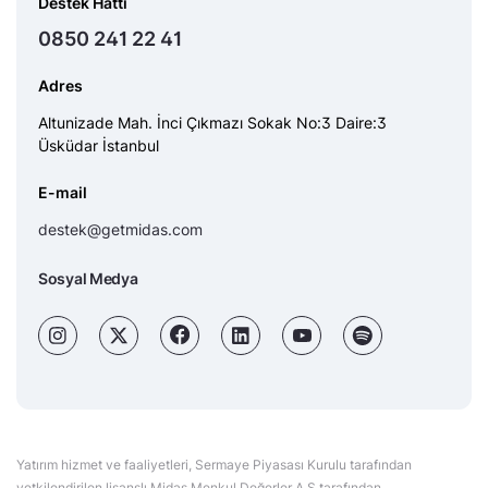
Destek Hattı
0850 241 22 41
Adres
Altunizade Mah. İnci Çıkmazı Sokak No:3 Daire:3
Üsküdar İstanbul
E-mail
destek@getmidas.com
Sosyal Medya
Yatırım hizmet ve faaliyetleri, Sermaye Piyasası Kurulu tarafından
yetkilendirilen lisanslı Midas Menkul Değerler A.Ş tarafından