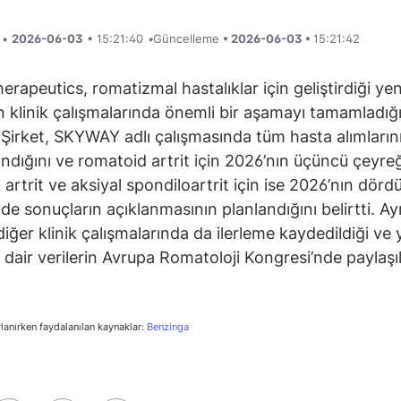
i •
2026-06-03
• 15:21:40
•
Güncelleme
• 2026-06-03 •
15:21:42
erapeutics, romatizmal hastalıklar için geliştirdiği yen
n klinik çalışmalarında önemli bir aşamayı tamamladığı
. Şirket, SKYWAY adlı çalışmasında tüm hasta alımların
dığını ve romatoid artrit için 2026’nın üçüncü çeyre
k artrit ve aksiyal spondiloartrit için ise 2026’nın dör
de sonuçların açıklanmasının planlandığını belirtti. Ay
diğer klinik çalışmalarında da ilerleme kaydedildiği ve 
 dair verilerin Avrupa Romatoloji Kongresi’nde paylaşıl
rlanırken faydalanılan kaynaklar:
Benzinga