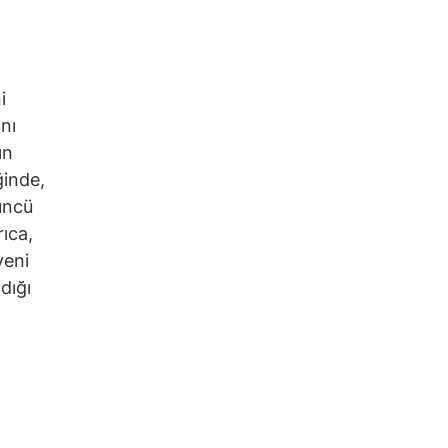
i
nı
ın
ğinde,
düncü
rıca,
yeni
dığı