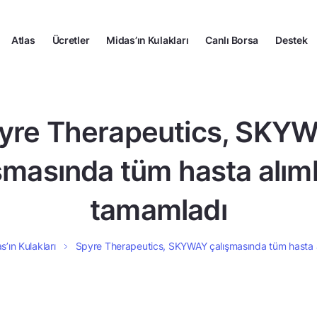
Atlas
Ücretler
Midas’ın Kulakları
Canlı Borsa
Destek
yre Therapeutics, SKY
şmasında tüm hasta alıml
tamamladı
s’ın Kulakları
Spyre Therapeutics, SKYWAY çalışmasında tüm hasta a