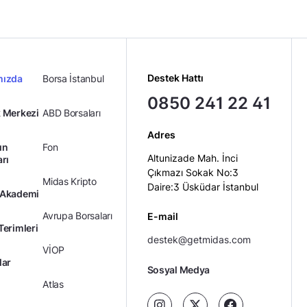
Destek Hattı
mızda
Borsa İstanbul
0850 241 22 41
 Merkezi
ABD Borsaları
Adres
ın
Fon
Altunizade Mah. İnci
arı
Çıkmazı Sokak No:3
Midas Kripto
Daire:3 Üsküdar İstanbul
 Akademi
Avrupa Borsaları
E-mail
Terimleri
destek@getmidas.com
VİOP
lar
Sosyal Medya
Atlas