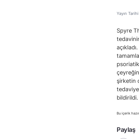
Yayın Tarih
Spyre Th
tedavini
açıkladı
tamamlan
psoriati
çeyreğin
şirketin 
tedaviye
bildirildi.
Bu içerik hazı
Paylaş