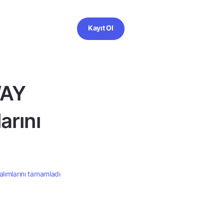
Kayıt Ol
WAY
arını
lımlarını tamamladı