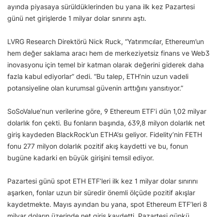
ayında piyasaya sürüldüklerinden bu yana ilk kez Pazartesi
günü net girişlerde 1 milyar dolar sınırını aştı.
LVRG Research Direktörü Nick Ruck, “Yatırımcılar, Ethereum’un
hem değer saklama aracı hem de merkeziyetsiz finans ve Web3
inovasyonu için temel bir katman olarak değerini giderek daha
fazla kabul ediyorlar” dedi. “Bu talep, ETH’nin uzun vadeli
potansiyeline olan kurumsal güvenin arttığını yansıtıyor.”
SoSoValue’nun verilerine göre, 9 Ethereum ETF’i dün 1,02 milyar
dolarlık fon çekti. Bu fonların başında, 639,8 milyon dolarlık net
giriş kaydeden BlackRock’un ETHA’sı geliyor. Fidelity’nin FETH
fonu 277 milyon dolarlık pozitif akış kaydetti ve bu, fonun
bugüne kadarki en büyük girişini temsil ediyor.
Pazartesi günü spot ETH ETF’leri ilk kez 1 milyar dolar sınırını
aşarken, fonlar uzun bir süredir önemli ölçüde pozitif akışlar
kaydetmekte. Mayıs ayından bu yana, spot Ethereum ETF’leri 8
milyar doların üzerinde net giriş kaydetti. Pazartesi günkü