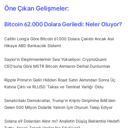
Öne Çıkan Gelişmeler:
Bitcoin 62.000 Dolara Geriledi: Neler Oluyor?
Caitlin Long’a Göre Bitcoin 61.000 Dolara Çakıldı Ancak Asıl
Hikaye ABD Bankacılık Sistemi
Saylor’ın Eleştirmenlerinin Sesi Yükseliyor: CryptoQuant
CEO’suna Göre MSTR Bitcoin Alımlarını Derhal Durdurmalı
Ripple Prime’ın Geliri Hidden Road Satın Alımından Sonra Üç
Katına Çıktı ve RLUSD ‘Takas ve Teminat Varlığı’ Oldu
Senato’daki Demokratlar, Trump’ın Kripto Girişimine BAE’den
Gelen 500 Milyon Dolarlık Yatırım İçin Oturum Talep Ediyor
Solana 69 Dolardan Alınır mı? Analistin Düşüş Beklentisi Hedefi
Tuttu, Ancak Teknik Veriler Ne Söylüyor?