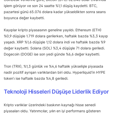
işlem görüyor ve son 24 saatte %1,1 düşüş kaydetti. BTC,
pazartesi günü 65.076 dolara kadar yükseldikten sonra seans
boyunca değer kaybetti.
Kayıplar kripto piyasasının geneline yayıldı. Ethereum (ETH)
%0,9 düşüşle 1.719 dolara gerilerken, haftalık bazda %3,3 kayıp
yaşadı. XRP %1,6 düşüşle 1,12 dolara indi ve haftalık bazda %9
değer kaybetti. Solana (SOL) %3,4 düşüşle 71 dolara geriledi.
Dogecoin (DOGE) ise son yedi günde %6,6 değer kaybetti.
Tron (TRX), %1,3 günlük ve %4,6 haftalık yükselişle piyasada
nadir pozitif ayrışan varlıklardan biri oldu. Hyperliquid’in HYPE
token’ı ise haftalık bazda %4,8 geriledi.
Teknoloji Hisseleri Düşüşe Liderlik Ediyor
Kripto varlıklar üzerindeki baskının kaynağı hisse senedi
piyasaları oldu. Yatırımcılar, yılın en iyi performans gösteren