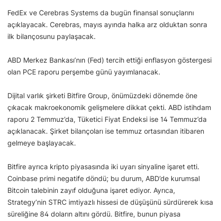
FedEx ve Cerebras Systems da bugün finansal sonuçlarını
açıklayacak. Cerebras, mayıs ayında halka arz olduktan sonra
ilk bilançosunu paylaşacak.
ABD Merkez Bankası’nın (Fed) tercih ettiği enflasyon göstergesi
olan PCE raporu perşembe günü yayımlanacak.
Dijital varlık şirketi Bitfire Group, önümüzdeki dönemde öne
çıkacak makroekonomik gelişmelere dikkat çekti. ABD istihdam
raporu 2 Temmuz’da, Tüketici Fiyat Endeksi ise 14 Temmuz’da
açıklanacak. Şirket bilançoları ise temmuz ortasından itibaren
gelmeye başlayacak.
Bitfire ayrıca kripto piyasasında iki uyarı sinyaline işaret etti.
Coinbase primi negatife döndü; bu durum, ABD’de kurumsal
Bitcoin talebinin zayıf olduğuna işaret ediyor. Ayrıca,
Strategy’nin STRC imtiyazlı hissesi de düşüşünü sürdürerek kısa
süreliğine 84 doların altını gördü. Bitfire, bunun piyasa