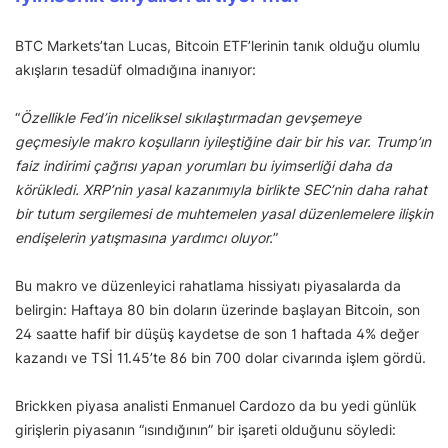
BTC Markets’tan Lucas, Bitcoin ETF’lerinin tanık olduğu olumlu
akışların tesadüf olmadığına inanıyor:
“
Özellikle Fed’in niceliksel sıkılaştırmadan gevşemeye
geçmesiyle makro koşulların iyileştiğine dair bir his var. Trump’ın
faiz indirimi çağrısı yapan yorumları bu iyimserliği daha da
körükledi. XRP’nin yasal kazanımıyla birlikte SEC’nin daha rahat
bir tutum sergilemesi de muhtemelen yasal düzenlemelere ilişkin
endişelerin yatışmasına yardımcı oluyor.
”
Bu makro ve düzenleyici rahatlama hissiyatı piyasalarda da
belirgin: Haftaya 80 bin doların üzerinde başlayan Bitcoin, son
24 saatte hafif bir düşüş kaydetse de son 1 haftada 4% değer
kazandı ve TSİ 11.45’te 86 bin 700 dolar civarında işlem gördü.
Brickken piyasa analisti Enmanuel Cardozo da bu yedi günlük
girişlerin piyasanın “ısındığının” bir işareti olduğunu söyledi: