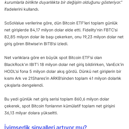
kurumlarla birlikte duyarlılıkta bir değişim olduğunu gösteriyor
.”
ifadelerini kullandı.
SoSoValue verilerine göre, dün Bitcoin ETF’leri toplam günlük
net girişlerde 84,17 milyon dolar elde etti. Fidelity’nin FBTC’si
82,85 milyon dolar ile başı çekerken, onu 19,23 milyon dolar net
giriş gören Bitwise’ın BITB’si izledi.
Net varlıklara göre en büyük spot Bitcoin ETF’si olan
BlackRock’ın IBIT’i 18 milyon dolar net giriş bildirirken, VanEck’in
HODL’si fona 5 milyon dolar akış gördü. Dünkü net girişlerin bir
kısmı Ark ve 21Shares’in ARKB’sinden toplam 41 milyon dolarlık
çıkışlarla dengelendi.
Bu yedi günlük net giriş serisi toplam 860,6 milyon dolar
çekerek, spot Bitcoin fonlarının kümülatif toplam net girişini
36,13 milyar dolara yükseltti.
İyimserlik sinyalleri artıyor mu?