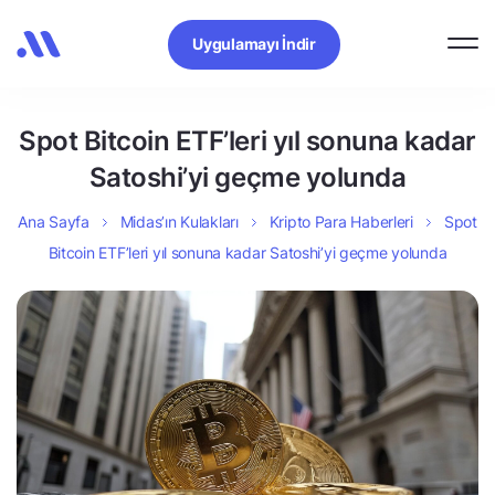
Uygulamayı İndir
Spot Bitcoin ETF’leri yıl sonuna kadar
Satoshi’yi geçme yolunda
Ana Sayfa
Midas’ın Kulakları
Kripto Para Haberleri
Spot
Bitcoin ETF’leri yıl sonuna kadar Satoshi’yi geçme yolunda