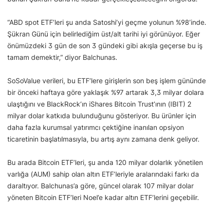
“ABD spot ETF’leri şu anda Satoshi’yi geçme yolunun %98’inde.
Şükran Günü için belirlediğim üst/alt tarihi iyi görünüyor. Eğer
önümüzdeki 3 gün de son 3 gündeki gibi akışla geçerse bu iş
tamam demektir,” diyor Balchunas.
SoSoValue verileri, bu ETF’lere girişlerin son beş işlem gününde
bir önceki haftaya göre yaklaşık %97 artarak 3,3 milyar dolara
ulaştığını ve BlackRock’ın iShares Bitcoin Trust’ının (IBIT) 2
milyar dolar katkıda bulunduğunu gösteriyor. Bu ürünler için
daha fazla kurumsal yatırımcı çektiğine inanılan opsiyon
ticaretinin başlatılmasıyla, bu artış aynı zamana denk geliyor.
Bu arada Bitcoin ETF’leri, şu anda 120 milyar dolarlık yönetilen
varlığa (AUM) sahip olan altın ETF’leriyle aralarındaki farkı da
daraltıyor. Balchunas’a göre, güncel olarak 107 milyar dolar
yöneten Bitcoin ETF’leri Noel’e kadar altın ETF’lerini geçebilir.