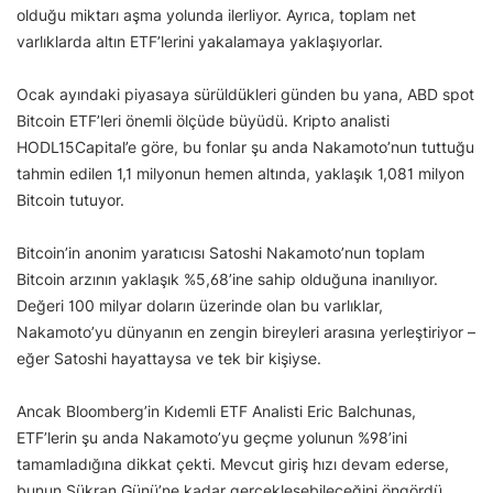
olduğu miktarı aşma yolunda ilerliyor. Ayrıca, toplam net
varlıklarda altın ETF’lerini yakalamaya yaklaşıyorlar.
Ocak ayındaki piyasaya sürüldükleri günden bu yana, ABD spot
Bitcoin ETF’leri önemli ölçüde büyüdü. Kripto analisti
HODL15Capital’e göre, bu fonlar şu anda Nakamoto’nun tuttuğu
tahmin edilen 1,1 milyonun hemen altında, yaklaşık 1,081 milyon
Bitcoin tutuyor.
Bitcoin’in anonim yaratıcısı Satoshi Nakamoto’nun toplam
Bitcoin arzının yaklaşık %5,68’ine sahip olduğuna inanılıyor.
Değeri 100 milyar doların üzerinde olan bu varlıklar,
Nakamoto’yu dünyanın en zengin bireyleri arasına yerleştiriyor –
eğer Satoshi hayattaysa ve tek bir kişiyse.
Ancak Bloomberg’in Kıdemli ETF Analisti Eric Balchunas,
ETF’lerin şu anda Nakamoto’yu geçme yolunun %98’ini
tamamladığına dikkat çekti. Mevcut giriş hızı devam ederse,
bunun Şükran Günü’ne kadar gerçekleşebileceğini öngördü.