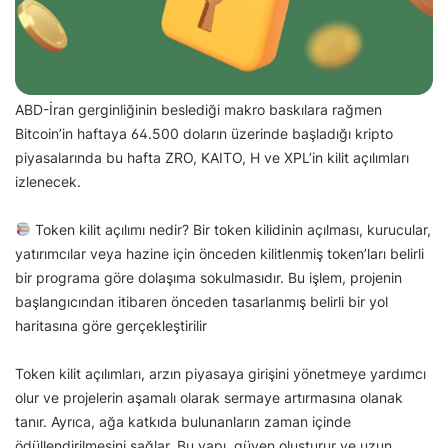
ABD-İran gerginliğinin beslediği makro baskılara rağmen
Bitcoin’in haftaya 64.500 doların üzerinde başladığı kripto
piyasalarında bu hafta ZRO, KAITO, H ve XPL’in kilit açılımları
izlenecek.
Token kilit açılımı nedir? Bir token kilidinin açılması, kurucular,
yatırımcılar veya hazine için önceden kilitlenmiş token’ları belirli
bir programa göre dolaşıma sokulmasıdır. Bu işlem, projenin
başlangıcından itibaren önceden tasarlanmış belirli bir yol
haritasına göre gerçekleştirilir
Token kilit açılımları, arzın piyasaya girişini yönetmeye yardımcı
olur ve projelerin aşamalı olarak sermaye artırmasına olanak
tanır. Ayrıca, ağa katkıda bulunanların zaman içinde
ödüllendirilmesini sağlar. Bu yapı, güven oluşturur ve uzun