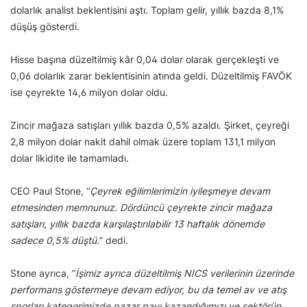
dolarlık analist beklentisini aştı. Toplam gelir, yıllık bazda 8,1%
düşüş gösterdi.
Hisse başına düzeltilmiş kâr 0,04 dolar olarak gerçekleşti ve
0,06 dolarlık zarar beklentisinin atında geldi. Düzeltilmiş FAVÖK
ise çeyrekte 14,6 milyon dolar oldu.
Zincir mağaza satışları yıllık bazda 0,5% azaldı. Şirket, çeyreği
2,8 milyon dolar nakit dahil olmak üzere toplam 131,1 milyon
dolar likidite ile tamamladı.
CEO Paul Stone, “
Çeyrek eğilimlerimizin iyileşmeye devam
etmesinden memnunuz. Dördüncü çeyrekte zincir mağaza
satışları, yıllık bazda karşılaştırılabilir 13 haftalık dönemde
sadece 0,5% düştü.
” dedi.
Stone ayrıca, “
İşimiz ayrıca düzeltilmiş NICS verilerinin üzerinde
performans göstermeye devam ediyor, bu da temel av ve atış
sporları kategorimizde pazar payı kazandığımızı ve sektörün