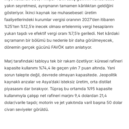
yakın seyretmesi, ayrışmanın tamamen kârlılıktan geldiğini
gösteriyor. İkinci kaynak ise muhasebesel: üretim
faaliyetlerindeki kurumlar vergisi oranının 2027’den itibaren
%25’ten %12,5’e inecek olması ertelenmiş vergi hesaplarını
yukarı taşıdı ve efektif vergi oranı %7,5’e geriledi. Net kârdaki
sıçramanın bir bölümü bu nedenle bir daha görülmeyecek,
dönemin gerçek gücünü FAVÖK satırı anlatıyor.
Marj tarafındaki tabloyu tek bir rakam özetliyor: küresel rafineri
kapasite kullanımı %74,4 ile geçen yılın 7 puan altında. Yani
sorun talepte değil, devrede olmayan kapasitede. Jeopolitik
kaynaklı arızalar ve Asya’daki isteksiz üretim, orta distilat
piyasasını dar bırakıyor. Tüpraş bu ortamda %95 kapasite
kullanımıyla çalışıp net rafineri marjını 9,4 dolardan 21,4
dolar/varile taşıdı; motorin ve jet yakıtında varil başına 50 dolar
civarı seviyeler görüldü.