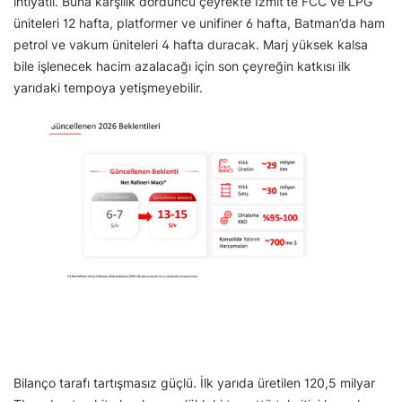
ihtiyatlı. Buna karşılık dördüncü çeyrekte İzmit’te FCC ve LPG
üniteleri 12 hafta, platformer ve unifiner 6 hafta, Batman’da ham
petrol ve vakum üniteleri 4 hafta duracak. Marj yüksek kalsa
bile işlenecek hacim azalacağı için son çeyreğin katkısı ilk
yarıdaki tempoya yetişmeyebilir.
Bilanço tarafı tartışmasız güçlü. İlk yarıda üretilen 120,5 milyar