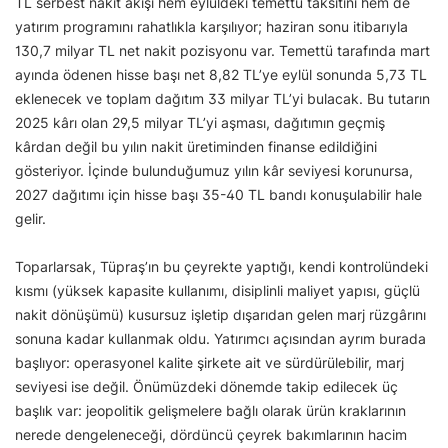
TL serbest nakit akışı hem eylüldeki temettü taksitini hem de
yatırım programını rahatlıkla karşılıyor; haziran sonu itibarıyla
130,7 milyar TL net nakit pozisyonu var. Temettü tarafında mart
ayında ödenen hisse başı net 8,82 TL’ye eylül sonunda 5,73 TL
eklenecek ve toplam dağıtım 33 milyar TL’yi bulacak. Bu tutarın
2025 kârı olan 29,5 milyar TL’yi aşması, dağıtımın geçmiş
kârdan değil bu yılın nakit üretiminden finanse edildiğini
gösteriyor. İçinde bulunduğumuz yılın kâr seviyesi korunursa,
2027 dağıtımı için hisse başı 35-40 TL bandı konuşulabilir hale
gelir.
Toparlarsak, Tüpraş’ın bu çeyrekte yaptığı, kendi kontrolündeki
kısmı (yüksek kapasite kullanımı, disiplinli maliyet yapısı, güçlü
nakit dönüşümü) kusursuz işletip dışarıdan gelen marj rüzgârını
sonuna kadar kullanmak oldu. Yatırımcı açısından ayrım burada
başlıyor: operasyonel kalite şirkete ait ve sürdürülebilir, marj
seviyesi ise değil. Önümüzdeki dönemde takip edilecek üç
başlık var: jeopolitik gelişmelere bağlı olarak ürün kraklarının
nerede dengeleneceği, dördüncü çeyrek bakımlarının hacim