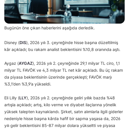
Bugünün öne çıkan haberlerini aşağıda derledik.
Disney (
DIS
), 2026 yılı 3. çeyreğinde hisse başına düzeltilmiş
kâr açıkladı; bu rakam analist beklentisini %10,8 oranında aştı.
Aygaz (
AYGAZ
), 2026 yılı 2. çeyreğinde 29,1 milyar TL ciro, 1,1
milyar TL FAVÖK ve 4,3 milyar TL net kâr açıkladı. Bu üç rakam
da piyasa beklentisinin üzerinde gerçekleşti; FAVÖK marjı
%3,1’den %3,9’a yükseldi.
Eli Lilly (
LLY
), 2026 yılı 2. çeyreğinde geliri yıllık bazda %48
artışla açıkladı; artış, kilo verme ve diyabet ilaçlarına yönelik
yüksek talepten kaynaklandı. Şirket, satın alımlarla ilgili giderler
nedeniyle hisse başına kârda hafif bir sapma yaşasa da, 2026
yılı gelir beklentisini 85-87 milyar dolara yükseltti ve piyasa