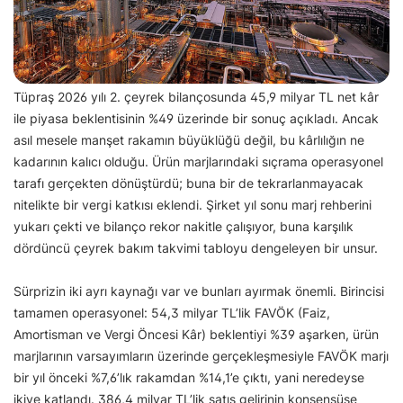
Tüpraş 2026 yılı 2. çeyrek bilançosunda 45,9 milyar TL net kâr
ile piyasa beklentisinin %49 üzerinde bir sonuç açıkladı. Ancak
asıl mesele manşet rakamın büyüklüğü değil, bu kârlılığın ne
kadarının kalıcı olduğu. Ürün marjlarındaki sıçrama operasyonel
tarafı gerçekten dönüştürdü; buna bir de tekrarlanmayacak
nitelikte bir vergi katkısı eklendi. Şirket yıl sonu marj rehberini
yukarı çekti ve bilanço rekor nakitle çalışıyor, buna karşılık
dördüncü çeyrek bakım takvimi tabloyu dengeleyen bir unsur.
Sürprizin iki ayrı kaynağı var ve bunları ayırmak önemli. Birincisi
tamamen operasyonel: 54,3 milyar TL’lik FAVÖK (Faiz,
Amortisman ve Vergi Öncesi Kâr) beklentiyi %39 aşarken, ürün
marjlarının varsayımların üzerinde gerçekleşmesiyle FAVÖK marjı
bir yıl önceki %7,6’lık rakamdan %14,1’e çıktı, yani neredeyse
ikiye katlandı. 386,4 milyar TL’lik satış gelirinin konsensüse