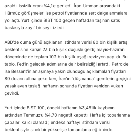
azaldı; işsizlik oranı %4,1’e geriledi. İran-Umman arasındaki
Hürmüz görüşmeleri ise petrol fiyatlarında sert dalgalanmalara
yol açtı. Yurt içinde BIST 100 geçen haftadan taşınan satış
baskısıyla zayıf bir seyir izledi.
ABD’de cuma günü açıklanan istihdam verisi 80 bin kişilik artış
beklentisine karşın 23 bin kişilik düşüşle geldi; mayıs-haziran
döneminde de toplam 103 bin kişilik aşağı revizyon yapıldı. Bu
tablo, Fed’in gelecek adımlarına dair belirsizliği artırdı. Petrolde
ise Bessent’in anlaşmaya yakın olunduğu açıklamaları fiyatları
80 doların altına çekerken, İran’ın “düşmanca” gemilerin geçişini
yasaklayan taslağı haftanın sonunda fiyatları yeniden yukarı
çevirdi.
Yurt içinde BIST 100, önceki haftanın %3,48’lik kaybının
ardından Temmuz’u %4,70 negatif kapattı. Hafta içi toparlanma
çabaları kalıcı olamadı; endeks haftayı istihdam verisi
beklentisiyle sınırlı bir yükselişle tamamlama eğiliminde.