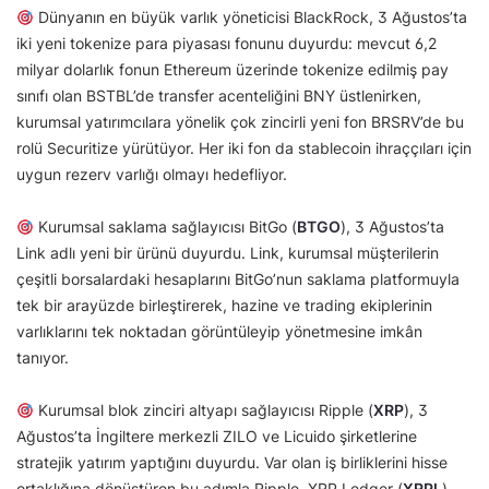
Dünyanın en büyük varlık yöneticisi BlackRock, 3 Ağustos’ta
iki yeni tokenize para piyasası fonunu duyurdu: mevcut 6,2
milyar dolarlık fonun Ethereum üzerinde tokenize edilmiş pay
sınıfı olan BSTBL’de transfer acenteliğini BNY üstlenirken,
kurumsal yatırımcılara yönelik çok zincirli yeni fon BRSRV’de bu
rolü Securitize yürütüyor. Her iki fon da stablecoin ihraççıları için
uygun rezerv varlığı olmayı hedefliyor.
Kurumsal saklama sağlayıcısı BitGo (
BTGO
), 3 Ağustos’ta
Link adlı yeni bir ürünü duyurdu. Link, kurumsal müşterilerin
çeşitli borsalardaki hesaplarını BitGo’nun saklama platformuyla
tek bir arayüzde birleştirerek, hazine ve trading ekiplerinin
varlıklarını tek noktadan görüntüleyip yönetmesine imkân
tanıyor.
Kurumsal blok zinciri altyapı sağlayıcısı Ripple (
XRP
), 3
Ağustos’ta İngiltere merkezli ZILO ve Licuido şirketlerine
stratejik yatırım yaptığını duyurdu. Var olan iş birliklerini hisse
ortaklığına dönüştüren bu adımla Ripple, XRP Ledger (
XRPL
)