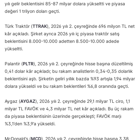
yılı gelir beklentisini 85-87 milyar dolara yükseltti ve piyasa
değeri 1 trilyon doları geçti.
Türk Traktör (
TTRAK
), 2026 yılı 2. çeyreğinde 696 milyon TL net
kâr açıkladı. Şirket ayrıca 2026 yılı iç piyasa traktör satış
beklentisini 8.000-10.000 adetten 8.500-10.000 adede
yükseltti.
Palantir (
PLTR
), 2026 yılı 2. çeyreğinde hisse başına düzeltilmiş
0,41 dolar kâr açıkladı; bu rakam analistlerin 0,34-0,35 dolarlık
beklentisini aştı. Şirketin geliri yıllık bazda %93 artışla 1,94 milyar
dolara yükseldi ve bu rakam beklentileri %6,8 oranında geçti.
Aygaz (
AYGAZ
), 2026 yılı 2. çeyreğinde 29,1 milyar TL ciro, 1,1
milyar TL FAVÖK ve 4,3 milyar TL net kâr açıkladı. Bu üç rakam
da piyasa beklentisinin üzerinde gerçekleşti; FAVÖK marjı
%3,1’den %3,9’a yükseldi.
McDonald’s (
MCD
), 2026 yılı 2. çeyreğinde hisse başına 3,38