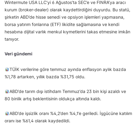
Wintermute USA LLC’yi 6 Ağustos’ta SEC’e ve FINRA’ya aracı
kurum (broker-dealer) olarak kaydettirdiğini duyurdu. Bu statü,
şirketin ABD’de hisse senedi ve opsiyon işlemleri yapmasına,
borsa yatırım fonlarına (ETF) likidite sağlamasına ve kendi
hesabına dijital varlık menkul kıymetlerini takas etmesine imkân
tanıyor.
Veri gündemi
TÜİK verilerine göre temmuz ayında enflasyon aylık bazda
%1,78 artarken, yıllık bazda %31,75 oldu.
ABD’de tarım dışı istihdam Temmuz’da 23 bin kişi azaldı ve
80 binlik artış beklentisinin oldukça altında kaldı.
ABD’de işsizlik oranı %4,2’den %4,1’e geriledi. İşgücüne katılım
oranı ise %61,4 olarak kaydedildi.