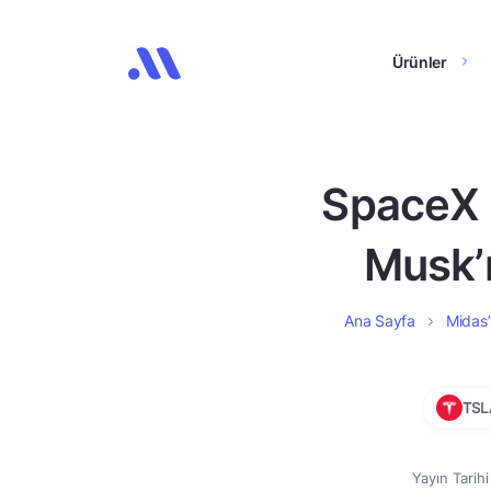
Ürünler
SpaceX h
Musk’ı
Ana Sayfa
Midas’
TSL
Yayın Tarih