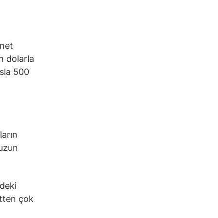
,
 net
n dolarla
asla 500
ların
 uzun
ndeki
etten çok