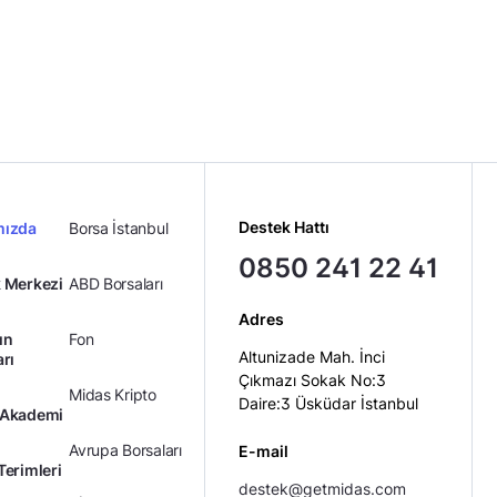
Destek Hattı
mızda
Borsa İstanbul
0850 241 22 41
 Merkezi
ABD Borsaları
Adres
ın
Fon
Altunizade Mah. İnci
arı
Çıkmazı Sokak No:3
Midas Kripto
Daire:3 Üsküdar İstanbul
 Akademi
Avrupa Borsaları
E-mail
Terimleri
destek@getmidas.com