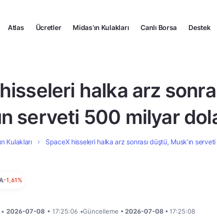
Atlas
Ücretler
Midas’ın Kulakları
Canlı Borsa
Destek
isseleri halka arz sonra
n serveti 500 milyar dola
ın Kulakları
SpaceX hisseleri halka arz sonrası düştü, Musk’ın serveti 
A
-1,61%
i •
2026-07-08
• 17:25:06
•
Güncelleme
• 2026-07-08 •
17:25:08