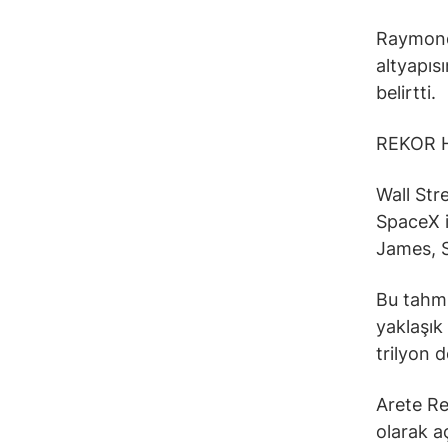
Raymond 
altyapıs
belirtti.
REKOR 
Wall Str
SpaceX i
James, Sp
Bu tahmi
yaklaşık
trilyon 
Arete Re
olarak a