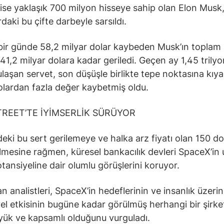
 ise yaklaşık 700 milyon hisseye sahip olan Elon Musk
daki bu çifte darbeyle sarsıldı.
ir günde 58,2 milyar dolar kaybeden Musk’ın toplam
941,2 milyar dolara kadar geriledi. Geçen ay 1,45 trilyo
ulaşan servet, son düşüşle birlikte tepe noktasına kıy
olardan fazla değer kaybetmiş oldu.
TREET’TE İYİMSERLİK SÜRÜYOR
deki bu sert gerilemeye ve halka arz fiyatı olan 150 do
nilmesine rağmen, küresel bankacılık devleri SpaceX’in
otansiyeline dair olumlu görüşlerini koruyor.
 analistleri, SpaceX’in hedeflerinin ve insanlık üzeri
el etkisinin bugüne kadar görülmüş herhangi bir şirk
ük ve kapsamlı olduğunu vurguladı.