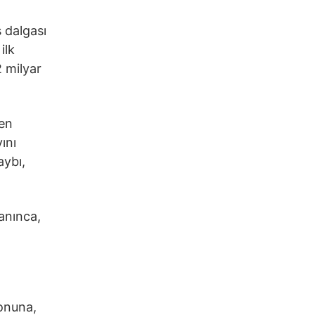
ş dalgası
ilk
2 milyar
ren
ını
aybı,
şanınca,
yonuna,