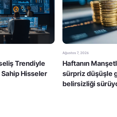
Ağustos 7, 2026
seliş Trendiyle
Haftanın Manşetle
 Sahip Hisseler
sürpriz düşüşle 
belirsizliği sürüy