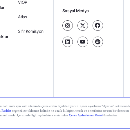
VİOP
lar
Sosyal Medya
Atlas
Sıfır Komisyon
ıklar
Kredili Yatırım
Ücretler
Kariyer
Kişisel
al Teknolojiler A.Ş. Tüm hakları saklıdır.
Gizlilik
Verilerin
Politikası
Korunması