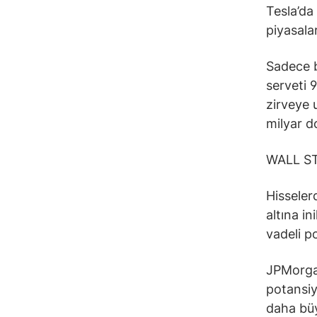
Tesla’da
piyasalar
Sadece b
serveti 
zirveye 
milyar d
WALL S
Hisseler
altına i
vadeli p
JPMorgan
potansiy
daha büy