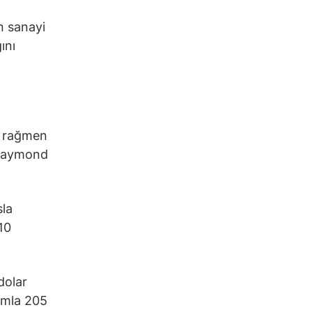
n sanayi
ını
ra rağmen
 Raymond
sla
10
dolar
ımla 205