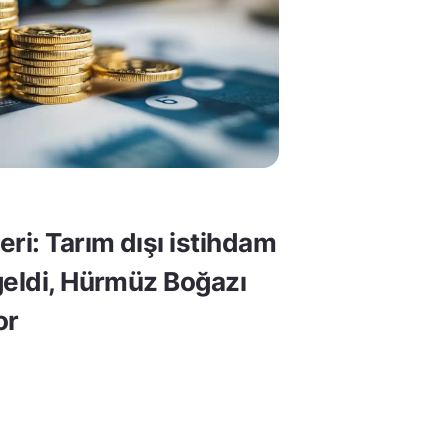
ri: Tarım dışı istihdam
geldi, Hürmüz Boğazı
or