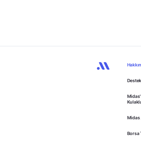
Hakkı
Destek
Midas'
Kulakl
Midas
Borsa 