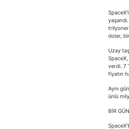
SpaceX’i
yaşandı.
trilyone
dolar, b
Uzay taş
SpaceX, 
verdi. 7
fiyatın 
Aynı gün
ünlü mily
BİR GÜN
SpaceX’t