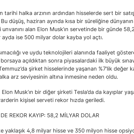
n tarihi halka arzının ardından hisselerde sert bir satı
 Bu düşüş, haziran ayında kısa bir süreliğine dünyanın 
ri unvanını alan Elon Musk’ın servetinde bir günde 58,
ir ayda ise 500 milyar dolar kayba yol açtı.
ımacılığı ve uydu teknolojileri alanında faaliyet göste
borsaya açıldıktan sonra piyasalardaki ilk büyük sınav
 Temmuz’da şirket hisselerinde yaşanan %7’lik değer k
halka arz seviyesinin altına inmesine neden oldu.
 Elon Musk’ın bir diğer şirketi Tesla’da da kayıplar ya
arderin kişisel serveti rekor hızda geriledi.
DE REKOR KAYIP: 58,2 MİLYAR DOLAR
e yaklaşık 4,8 milyar hisse ve 350 milyon hisse opsi