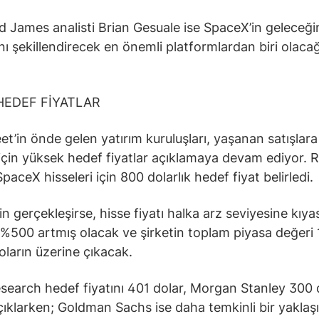
James analisti Brian Gesuale ise SpaceX’in geleceği
ını şekillendirecek en önemli platformlardan biri olacağ
HEDEF FİYATLAR
eet’in önde gelen yatırım kuruluşları, yaşanan satışla
çin yüksek hedef fiyatlar açıklamaya devam ediyor.
aceX hisseleri için 800 dolarlık hedef fiyat belirledi.
n gerçekleşirse, hisse fiyatı halka arz seviyesine kıya
 %500 artmış olacak ve şirketin toplam piyasa değeri 
doların üzerine çıkacak.
search hedef fiyatını 401 dolar, Morgan Stanley 300 
çıklarken; Goldman Sachs ise daha temkinli bir yaklaş