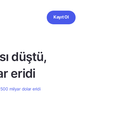
Kayıt Ol
sı düştü,
r eridi
500 milyar dolar eridi