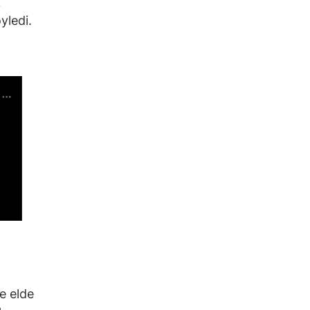
k
yledi.
le elde