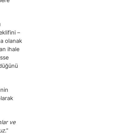
lere
ı
lifini –
ına olanak
şan ihale
isse
ündüğünü
inin
olarak
nlar ve
ruz
.”