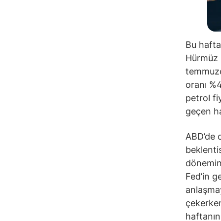
Bu hafta
Hürmüz B
temmuzda
oranı %4
petrol f
geçen haf
ABD’de c
beklenti
dönemind
Fed’in ge
anlaşmay
çekerken
haftanın