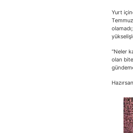
Yurt içi
Temmuz’u
olamadı; 
yükseliş
“Neler k
olan bite
gündeme
Hazırsan