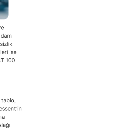
ve
ihdam
sizlik
eri ise
IST 100
 tablo,
Bessent’in
na
slağı