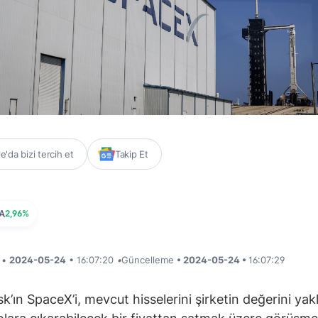
'da bizi tercih et
Takip Et
A
2,96%
i •
2024-05-24
• 16:07:20
•
Güncelleme
• 2024-05-24 •
16:07:29
k’ın SpaceX’i, mevcut hisselerini şirketin değerini yak