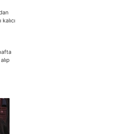
ndan
 kalıcı
hafta
alıp