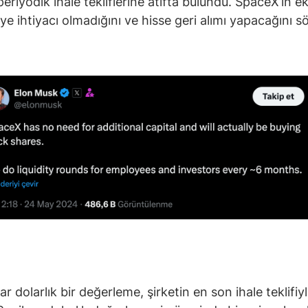
periyodik ihale tekliflerine atıfta bulundu. SpaceX’in e
e ihtiyacı olmadığını ve hisse geri alımı yapacağını sö
r dolarlık bir değerleme, şirketin en son ihale teklifiy