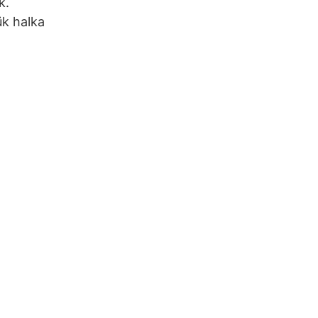
k.
ük halka