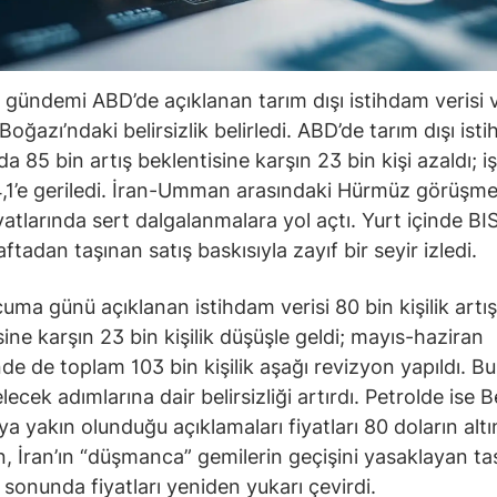
 gündemi ABD’de açıklanan tarım dışı istihdam verisi 
oğazı’ndaki belirsizlik belirledi. ABD’de tarım dışı ist
 85 bin artış beklentisine karşın 23 bin kişi azaldı; iş
,1’e geriledi. İran-Umman arasındaki Hürmüz görüşmel
iyatlarında sert dalgalanmalara yol açtı. Yurt içinde B
tadan taşınan satış baskısıyla zayıf bir seyir izledi.
uma günü açıklanan istihdam verisi 80 bin kişilik artış
sine karşın 23 bin kişilik düşüşle geldi; mayıs-haziran
e de toplam 103 bin kişilik aşağı revizyon yapıldı. Bu
lecek adımlarına dair belirsizliği artırdı. Petrolde ise 
a yakın olunduğu açıklamaları fiyatları 80 doların altı
, İran’ın “düşmanca” gemilerin geçişini yasaklayan ta
 sonunda fiyatları yeniden yukarı çevirdi.