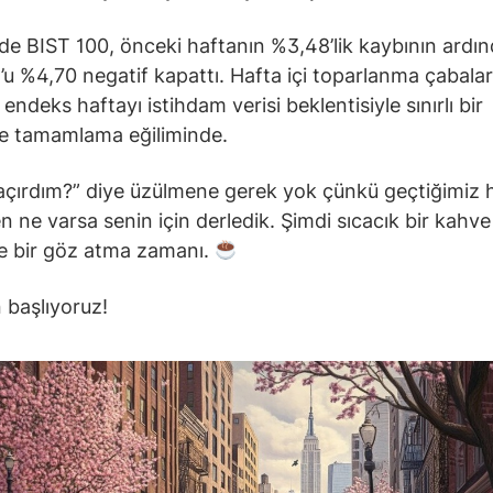
nde BIST 100, önceki haftanın %3,48’lik kaybının ardı
 %4,70 negatif kapattı. Hafta içi toparlanma çabaları
endeks haftayı istihdam verisi beklentisiyle sınırlı bir
le tamamlama eğiliminde.
açırdım?” diye üzülmene gerek yok çünkü geçtiğimiz 
n ne varsa senin için derledik. Şimdi sıcacık bir kahve 
 bir göz atma zamanı.
 başlıyoruz!