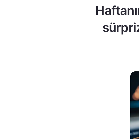
Haftanı
sürpri