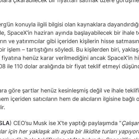
olara çıkarabilecek bir fiyattan satmak üzere görüşme
g’ün konuyla ilgili bilgisi olan kaynaklara dayandırdığ
e, SpaceX’in haziran ayında başlayabilecek bir ihale tek
rın ve yatırımcılar gibi içeriden kişilerin hisse satmas
ir işlem – tartıştığını söyledi. Bu kişilerden biri, yakla
in fiyatına henüz karar verilmediğini ancak SpaceX’in h
08 ile 110 dolar aralığında bir fiyat teklif etmeyi düş
ra göre şartlar henüz kesinleşmiş değil ve ihale teklif
m içeriden satıcıların hem de alıcıların ilgisine bağlı 
ir.
SLA
) CEO’su Musk ise X’te yaptığı paylaşımda “
Çalışa
lar için her yaklaşık altı ayda bir likidite turları yapıyo