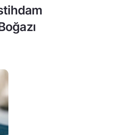
istihdam
 Boğazı