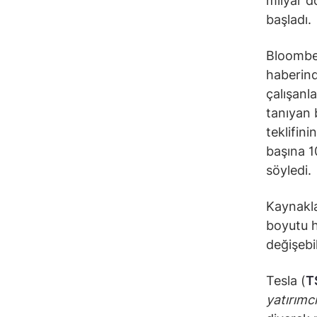
milyar d
başladı.
Bloomber
haberind
çalışanla
tanıyan b
teklifin
başına 1
söyledi.
Kaynakla
boyutu he
değişebil
Tesla (
T
yatırımcı