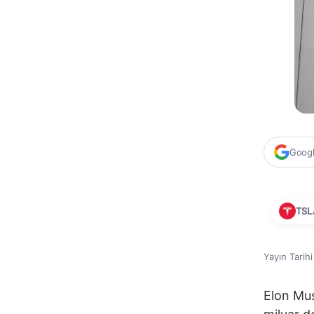
Google
TSL
Yayın Tarih
Elon Mus