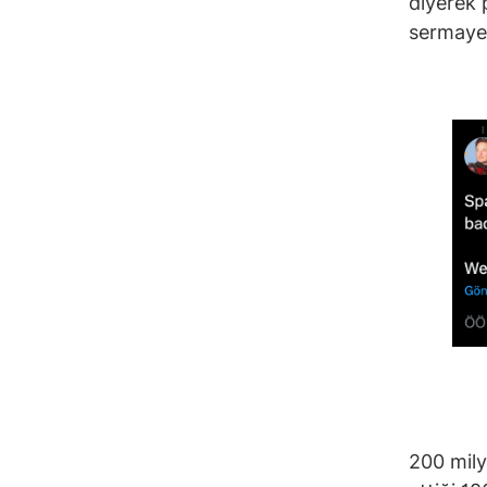
diyerek 
sermayey
200 milya