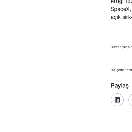
ettiği 1
SpaceX, 
açık şirk
Burada yer ala
Bu içerik hazı
Paylaş