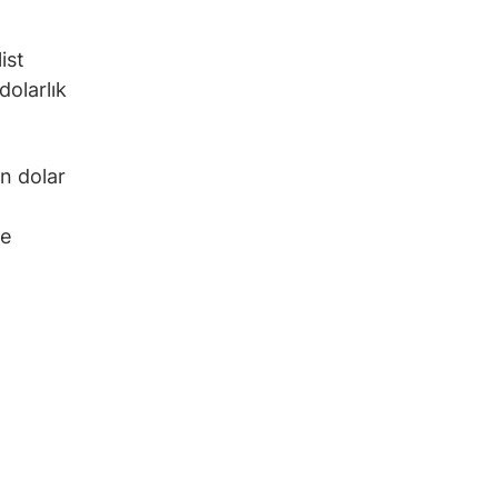
ist
dolarlık
on dolar
re