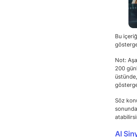
Bu içeri
gösterge
Not: Aşa
200 günl
üstünde,
gösterge
Söz konu
sonunda 
atabilirs
Al Sin