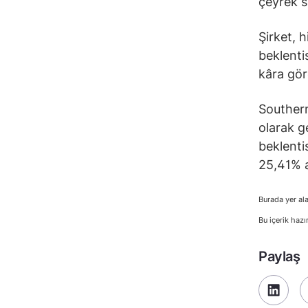
çeyrek s
Şirket, h
beklenti
kâra gör
Southern
olarak g
beklenti
25,41% a
Burada yer ala
Bu içerik hazı
Paylaş