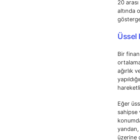
20 arası
altında 
gösterge
Üssel 
Bir fina
ortalama
ağırlık 
yapıldığ
hareketl
Eğer üss
sahipse 
konumday
yandan, 
üzerine 