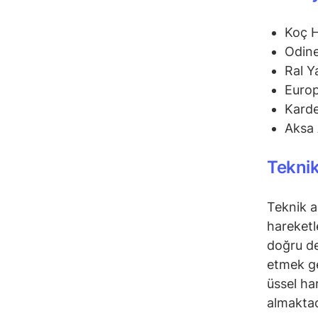
Koç 
Odine
Ral Y
Euro
Karde
Aksa 
Teknik
Teknik a
hareketl
doğru de
etmek ge
üssel ha
almaktad