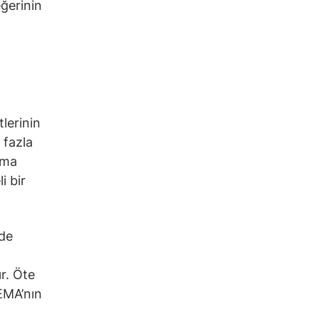
eğerinin
tlerinin
 fazla
rma
i bir
nde
r. Öte
EMA’nın