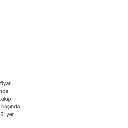
fiyat
inde
takip
n başında
SI yer