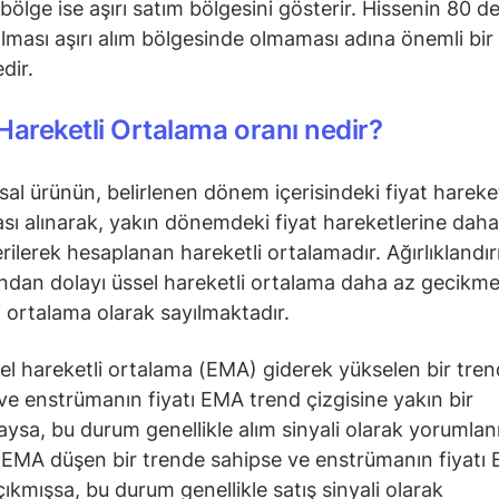
 bölge ise aşırı satım bölgesini gösterir. Hissenin 80 d
olması aşırı alım bölgesinde olmaması adına önemli bir
dir.
Hareketli Ortalama oranı nedir?
nsal ürünün, belirlenen dönem içerisindeki fiyat hareke
sı alınarak, yakın dönemdeki fiyat hareketlerine daha
verilerek hesaplanan hareketli ortalamadır. Ağırlıklandı
ından dolayı üssel hareketli ortalama daha az gecikmel
i ortalama olarak sayılmaktadır.
el hareketli ortalama (EMA) giderek yükselen bir tre
ve enstrümanın fiyatı EMA trend çizgisine yakın bir
sa, bu durum genellikle alım sinyali olarak yorumlanı
EMA düşen bir trende sahipse ve enstrümanın fiyatı 
çıkmışsa, bu durum genellikle satış sinyali olarak