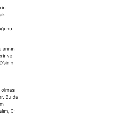
rin
rak
duğunu
alarının
rir ve
D’sinin
a olması
ar. Bu da
em
alım, 0-