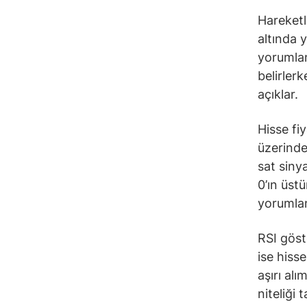
Hareketli
altında 
yorumlana
belirler
açıklar.
Hisse fi
üzerinde
sat siny
0’ın üst
yorumlan
RSI göst
ise hiss
aşırı alı
niteliği 