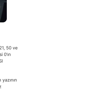
21, 50 ve
i 0’ın
SI
n yazının
z