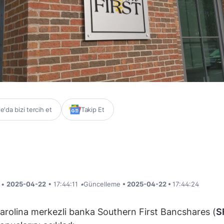
'da bizi tercih et
Takip Et
i •
2025-04-22
• 17:44:11
•
Güncelleme
• 2025-04-22 •
17:44:24
rolina merkezli banka Southern First Bancshares (
S