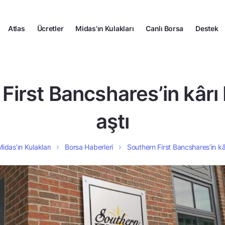
Atlas
Ücretler
Midas’ın Kulakları
Canlı Borsa
Destek
First Bancshares’in kârı 
aştı
Midas’ın Kulakları
Borsa Haberleri
Southern First Bancshares’in kâr