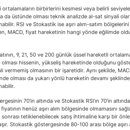
 ortalamaların birbirlerini kesmesi veya belirli seviyele
ya da üstünde olması teknik analizde al-sat sinyali ola
bilir. RSI ve Stokastik ise aşırı alım-satım bölgelerini
ken, MACD, fiyat hareketinin hangi yönde eğilimde ol
yatının, 9, 21, 50 ve 200 günlük üssel hareketli ortalam
 olması hissenin, yükseliş hareketinde olduğunu göste
ali vermemiş olmasının bir işaretidir. Aynı şekilde, MAC
ünde olması da yukarı yönlü hareketin devamı şeklinde
abilir.
ergesinin 70’in altında ve Stokastik RSI’ın 70’in altınd
e fiyatının henüz aşırı alım bölgesinde olmamasını sağl
m sonrası tetiklenebilecek satış ihtimaline karşı bir önl
taşır. Stokastik göstergesinde 80-100 arası bölge aşırı 