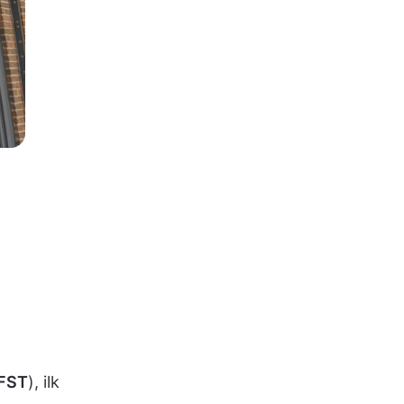
FST
), ilk