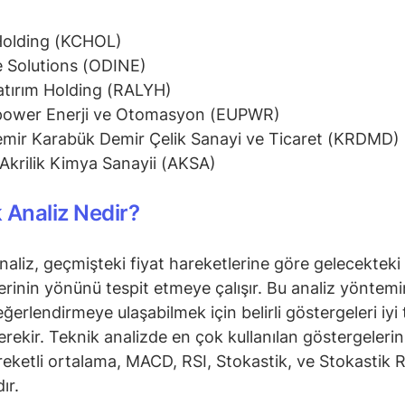
Holding (KCHOL)
 Solutions (ODINE)
atırım Holding (RALYH)
power Enerji ve Otomasyon (EUPWR)
mir Karabük Demir Çelik Sanayi ve Ticaret (KRDMD)
Akrilik Kimya Sanayii (AKSA)
 Analiz Nedir?
naliz, geçmişteki fiyat hareketlerine göre gelecekteki 
erinin yönünü tespit etmeye çalışır. Bu analiz yöntem
ğerlendirmeye ulaşabilmek için belirli göstergeleri iyi 
rekir. Teknik analizde en çok kullanılan göstergeleri
reketli ortalama, MACD, RSI, Stokastik, ve Stokastik R
ır.