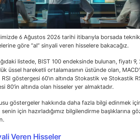
ğimizde 6 Ağustos 2026 tarihi itibarıyla borsada teknik
lerine göre “al” sinyali veren hisselere bakacağız.
ğıdaki listede, BIST 100 endeksinde bulunan, fiyatı 9, 
ük üssel hareketli ortalamasının üstünde olan, MACD’s
 RSI göstergesi 60’ın altında Stokastik ve Stokastik R
si 80’in altında olan hisseler yer almaktadır.
su göstergeler hakkında daha fazla bilgi edinmek içi
senin için hazırladığımız bilgilendirme başlıklarına gö
in.
yali Veren Hisseler