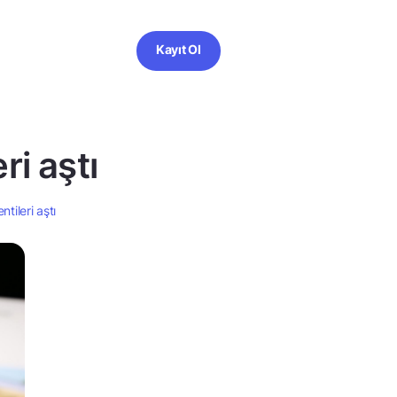
Kayıt Ol
ri aştı
ntileri aştı