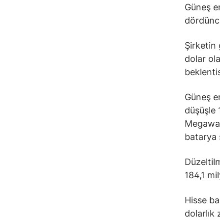
Güneş en
dördüncü
Şirketin
dolar ol
beklentis
Güneş en
düşüşle 
Megawatt
batarya 
Düzeltil
184,1 mil
Hisse ba
dolarlık 