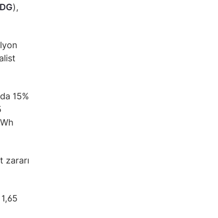
EDG
),
ilyon
list
azda 15%
5
 MWh
t zararı
 1,65