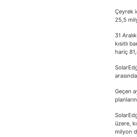
Çeyrek iç
25,5 mil
31 Aralık
kısıtlı 
hariç 81
SolarEdg
arasında
Geçen ay
planların
SolarEdg
üzere, kı
milyon d