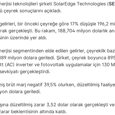
erjisi teknolojileri şirketi SolarEdge Technologies (
S
 çeyrek sonuçlarını açıkladı.
 gelirleri, bir önceki çeyreğe göre 17% düşüşle 196,2 m
arak gerçekleşti. Bu rakam, 188,704 milyon dolarlık ana
inin üzerinde yer aldı.
erjisi segmentinden elde edilen gelirler, çeyreklik b
189 milyon dolara geriledi. Şirket, çeyrek boyunca 89
 (AC) inverter ve fotovoltaik uygulamalar için 130
sevkiyatı gerçekleştirdi.
miş brüt marj negatif 39,5% olurken, düzeltilmiş faaliye
yon dolara geriledi.
şına düzeltilmiş zarar 3,52 dolar olarak gerçekleşti ve
zarar beklentisinin altında kaldı.