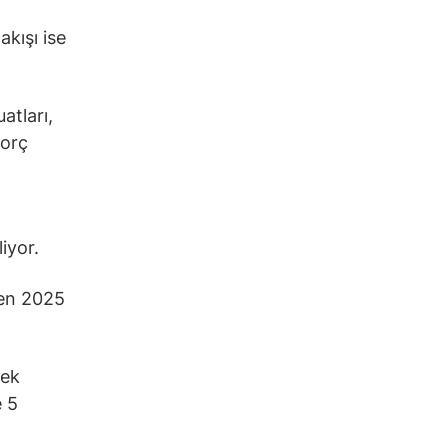
akışı ise
atları,
borç
iyor.
ren 2025
mek
e 5