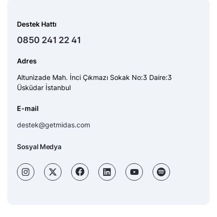
Destek Hattı
0850 241 22 41
Adres
Altunizade Mah. İnci Çıkmazı Sokak No:3 Daire:3
Üsküdar İstanbul
E-mail
destek@getmidas.com
Sosyal Medya