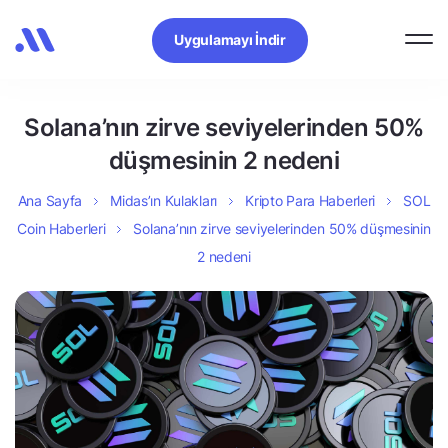
Uygulamayı İndir
Solana’nın zirve seviyelerinden 50%
düşmesinin 2 nedeni
Ana Sayfa
Midas’ın Kulakları
Kripto Para Haberleri
SOL
Coin Haberleri
Solana’nın zirve seviyelerinden 50% düşmesinin
2 nedeni