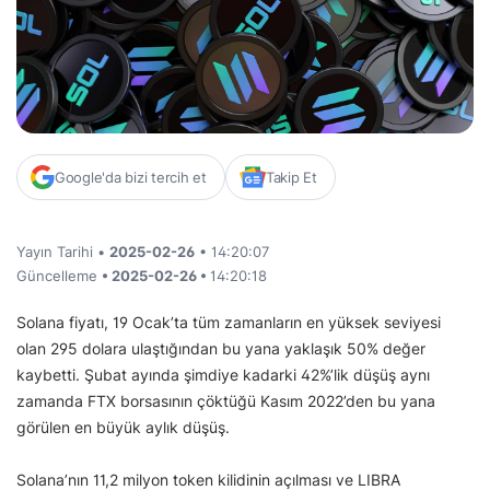
Google'da bizi tercih et
Takip Et
Yayın Tarihi •
2025-02-26
• 14:20:07
Güncelleme
• 2025-02-26 •
14:20:18
Solana fiyatı, 19 Ocak’ta tüm zamanların en yüksek seviyesi
olan 295 dolara ulaştığından bu yana yaklaşık 50% değer
kaybetti. Şubat ayında şimdiye kadarki 42%’lik düşüş aynı
zamanda FTX borsasının çöktüğü Kasım 2022’den bu yana
görülen en büyük aylık düşüş.
Solana’nın 11,2 milyon token kilidinin açılması ve LIBRA