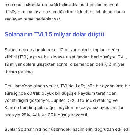
memecoin skandalına bağlı belirsizlik muhtemelen mevcut
düşüşte rol oynasa da son düzeltme için daha iyi bir açıklama
sağlayan temel nedenler var.
Solana’nın TVL’i 5 milyar dolar düştü
Solana ocak ayındaki rekor 10 milyar dolarlık toplam değer
kilidini (TVL) aştı ve bu zirveye ulaştığından beri düşüşte. TVL,
12 milyar dolara ulaştıktan sonra, o zamandan beri 7,13 milyar
dolara geriledi.
DefiLlama’dan alınan veriler, TVL’deki düşüşün bir aydan kısa bir
süre içinde 60%’lık büyük bir düşüşle Raydium tarafından
yönetildiğini gösteriyor. Jupiter DEX, Jito liquid staking ve
Kamino Lending gibi diğer büyük merkeziyetsiz uygulamalar
sırasıyla 25%, 46% ve 33% düşüş kaydetti.
Bunlar Solana’nın zincir üzerindeki hacimlerini doğrudan etkiledi