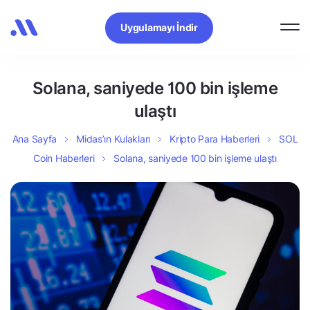
Uygulamayı İndir
Solana, saniyede 100 bin işleme
ulaştı
Ana Sayfa
Midas’ın Kulakları
Kripto Para Haberleri
SOL
Coin Haberleri
Solana, saniyede 100 bin işleme ulaştı