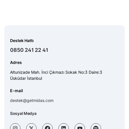
Destek Hattı
0850 241 22 41
Adres
Altunizade Mah. İnci Çıkmazı Sokak No:3 Daire:3
Üsküdar İstanbul
E-mail
destek@getmidas.com
Sosyal Medya