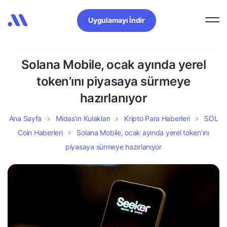
Uygulamayı İndir
Solana Mobile, ocak ayında yerel
token’ını piyasaya sürmeye
hazırlanıyor
Ana Sayfa
Midas’ın Kulakları
Kripto Para Haberleri
SOL
Coin Haberleri
Solana Mobile, ocak ayında yerel token’ını
piyasaya sürmeye hazırlanıyor