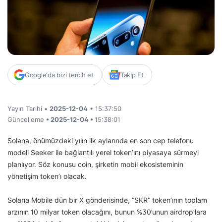
Google'da bizi tercih et
Takip Et
Yayın Tarihi •
2025-12-04
• 15:37:50
Güncelleme
• 2025-12-04 •
15:38:01
Solana, önümüzdeki yılın ilk aylarında en son cep telefonu
modeli Seeker ile bağlantılı yerel token’ını piyasaya sürmeyi
planlıyor. Söz konusu coin, şirketin mobil ekosisteminin
yönetişim token’ı olacak.
Solana Mobile dün bir X gönderisinde, “SKR” token’ının toplam
arzının 10 milyar token olacağını, bunun %30’unun airdrop’lara