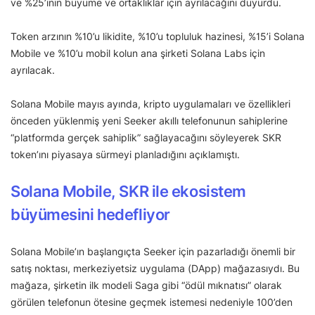
ve %25’inin büyüme ve ortaklıklar için ayrılacağını duyurdu.
Token arzının %10’u likidite, %10’u topluluk hazinesi, %15’i Solana
Mobile ve %10’u mobil kolun ana şirketi Solana Labs için
ayrılacak.
Solana Mobile mayıs ayında, kripto uygulamaları ve özellikleri
önceden yüklenmiş yeni Seeker akıllı telefonunun sahiplerine
“platformda gerçek sahiplik” sağlayacağını söyleyerek SKR
token’ını piyasaya sürmeyi planladığını açıklamıştı.
Solana Mobile, SKR ile ekosistem
büyümesini hedefliyor
Solana Mobile’ın başlangıçta Seeker için pazarladığı önemli bir
satış noktası, merkeziyetsiz uygulama (DApp) mağazasıydı. Bu
mağaza, şirketin ilk modeli Saga gibi “ödül mıknatısı” olarak
görülen telefonun ötesine geçmek istemesi nedeniyle 100’den