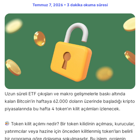
Temmuz 7, 2026 • 3 dakika okuma süresi
Uzun süreli ETF çıkışları ve makro gelişmelerle baskı altında
kalan Bitcoin’in haftaya 62.000 doların üzerinde başladığı kripto
piyasalarında bu hafta 4 token’ın kilit açılımları izlenecek.
Token kilit açılımı nedir? Bir token kilidinin açılması, kurucular,
yatırımcılar veya hazine için önceden kilitlenmiş token’ları belirli
bir programa göre dolaşıma sokulmasıdır. Bu işlem, projenin