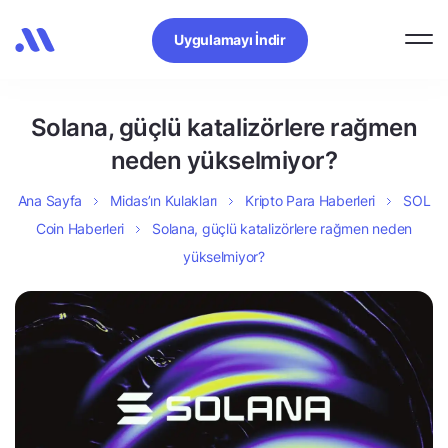
Uygulamayı İndir
Solana, güçlü katalizörlere rağmen
neden yükselmiyor?
Ana Sayfa
Midas’ın Kulakları
Kripto Para Haberleri
SOL
Coin Haberleri
Solana, güçlü katalizörlere rağmen neden
yükselmiyor?