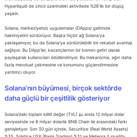
Hyperliquid de zincir üzerindeki aktivitede %28’lik bir düşüş
yaşadı.
Solana, merkeziyetsiz uygulamalar (DApps) gelirinde
hakimiyetini sürdürüyor. Başka hiçbir ağ Solana’ya
yaklaşamıyor, bu da Solana’ya sürdürülebilir bir rekabet avantajı
sağlıyor. Bu DApp’ler, kazançlarının bir kısmını getiri olarak
paylaşarak kullanıcıları ödüllendiriyor. Bu mekanizma, ağın daha
fazla mevduat çekmesine ve konumunu güçlendirmesine
yardımcı oluyor.
Solana’nın büyümesi, birçok sektörde
daha güçlü bir çeşitlilik gösteriyor
Solana’daki toplam kilitli değer (TVL) şu anda 12 milyar dolar
seviyesinde ve 8 milyar dolarlık BNB Chain ile arasındaki farkı
genişletiyor. Son 30 gün içinde, Securitize (Real World Assets)
%35, Solstice USX (Basis Trading) %31 ve Meteora (Liquidity