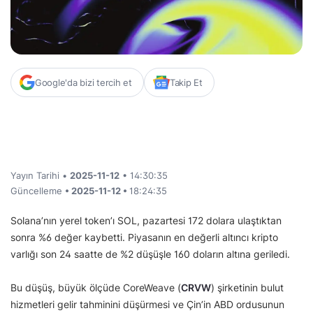
Google'da bizi tercih et
Takip Et
Yayın Tarihi •
2025-11-12
• 14:30:35
Güncelleme
• 2025-11-12 •
18:24:35
Solana’nın yerel token’ı SOL, pazartesi 172 dolara ulaştıktan
sonra %6 değer kaybetti. Piyasanın en değerli altıncı kripto
varlığı son 24 saatte de %2 düşüşle 160 doların altına geriledi.
Bu düşüş, büyük ölçüde CoreWeave (
CRVW
) şirketinin bulut
hizmetleri gelir tahminini düşürmesi ve Çin’in ABD ordusunun