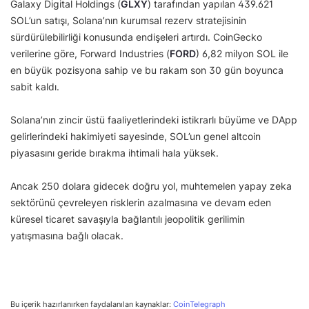
Galaxy Digital Holdings (
GLXY
) tarafından yapılan 439.621
SOL’un satışı, Solana’nın kurumsal rezerv stratejisinin
sürdürülebilirliği konusunda endişeleri artırdı. CoinGecko
verilerine göre, Forward Industries (
FORD
) 6,82 milyon SOL ile
en büyük pozisyona sahip ve bu rakam son 30 gün boyunca
sabit kaldı.
Solana’nın zincir üstü faaliyetlerindeki istikrarlı büyüme ve DApp
gelirlerindeki hakimiyeti sayesinde, SOL’un genel altcoin
piyasasını geride bırakma ihtimali hala yüksek.
Ancak 250 dolara gidecek doğru yol, muhtemelen yapay zeka
sektörünü çevreleyen risklerin azalmasına ve devam eden
küresel ticaret savaşıyla bağlantılı jeopolitik gerilimin
yatışmasına bağlı olacak.
Bu içerik hazırlanırken faydalanılan kaynaklar:
CoinTelegraph