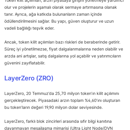
Token kilit açılımları, arzın piyasaya girişini yönetmeye yardımcı
olur ve projelerin aşamalı olarak sermaye artırmasına olanak
tanır. Ayrıca, ağa katkıda bulunanların zaman içinde
ödüllendirilmesini sağlar. Bu yapı, güven oluşturur ve uzun
vadeli bağlılığı teşvik eder.
Ancak, token kilit açılımları bazı riskleri de beraberinde getirir.
Süreç iyi yönetilmezse, fiyat dalgalanmalarına neden olabilir ve
arzda ani artışlar, satış dalgalarına yol açabilir ve yatırımcıların
güvenini zayıflatabilir.
LayerZero (ZRO)
LayerZero, 20 Temmuz’da 25,70 milyon token’ın kilit açılımını
gerçekleştirecek. Piyasadaki arzın toplam %4,60’ını oluşturan
bu token’ların değeri 19,90 milyon dolar seviyesinde.
LayerZero, farklı blok zincirleri arasında sıfır bilgi kanıtına
dayanmayan mesajlaşma mimarisi (Ultra Light Node/DVN