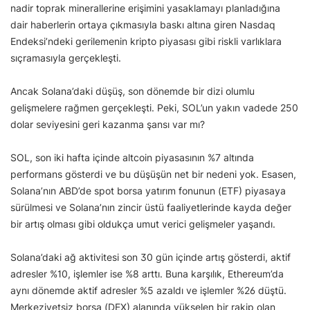
nadir toprak minerallerine erişimini yasaklamayı planladığına
dair haberlerin ortaya çıkmasıyla baskı altına giren Nasdaq
Endeksi’ndeki gerilemenin kripto piyasası gibi riskli varlıklara
sıçramasıyla gerçekleşti.
Ancak Solana’daki düşüş, son dönemde bir dizi olumlu
gelişmelere rağmen gerçekleşti. Peki, SOL’un yakın vadede 250
dolar seviyesini geri kazanma şansı var mı?
SOL, son iki hafta içinde altcoin piyasasının %7 altında
performans gösterdi ve bu düşüşün net bir nedeni yok. Esasen,
Solana’nın ABD’de spot borsa yatırım fonunun (ETF) piyasaya
sürülmesi ve Solana’nın zincir üstü faaliyetlerinde kayda değer
bir artış olması gibi oldukça umut verici gelişmeler yaşandı.
Solana’daki ağ aktivitesi son 30 gün içinde artış gösterdi, aktif
adresler %10, işlemler ise %8 arttı. Buna karşılık, Ethereum’da
aynı dönemde aktif adresler %5 azaldı ve işlemler %26 düştü.
Merkeziyetsiz borsa (DEX) alanında yükselen bir rakip olan