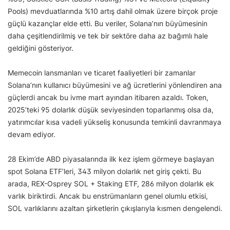
Pools) mevduatlarında %10 artış dahil olmak üzere birçok proje
güçlü kazançlar elde etti. Bu veriler, Solana’nın büyümesinin
daha çeşitlendirilmiş ve tek bir sektöre daha az bağımlı hale
geldiğini gösteriyor.
Memecoin lansmanları ve ticaret faaliyetleri bir zamanlar
Solana’nın kullanıcı büyümesini ve ağ ücretlerini yönlendiren ana
güçlerdi ancak bu ivme mart ayından itibaren azaldı. Token,
2025’teki 95 dolarlık düşük seviyesinden toparlanmış olsa da,
yatırımcılar kısa vadeli yükseliş konusunda temkinli davranmaya
devam ediyor.
28 Ekim’de ABD piyasalarında ilk kez işlem görmeye başlayan
spot Solana ETF’leri, 343 milyon dolarlık net giriş çekti. Bu
arada, REX-Osprey SOL + Staking ETF, 286 milyon dolarlık ek
varlık biriktirdi. Ancak bu enstrümanların genel olumlu etkisi,
SOL varlıklarını azaltan şirketlerin çıkışlarıyla kısmen dengelendi.