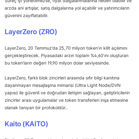
Süreç iyi yönetilmezse, fiyat dalgalanmalarına neden olabilir ve
arzda ani artışlar, satış dalgalarına yol açabilir ve yatırımcıların
güvenini zayıflatabilir.
LayerZero (ZRO)
LayerZero, 20 Temmuz’da 25,70 milyon token’ın kilit açılımını
gerçekleştirecek. Piyasadaki arzın toplam %4,60’ını oluşturan
bu token’ların değeri 19,90 milyon dolar seviyesinde.
LayerZero, farklı blok zincirleri arasında sıfır bilgi kanıtına
dayanmayan mesajlaşma mimarisi (Ultra Light Node/DVN
yapısı) ile güvenli ve doğrudan iletişim sağlayan, geliştiricilerin
zincirler arası uygulamalar ve token transferleri inşa etmesine
olanak tanıyan bir protokoldür..
Kaito (KAITO)