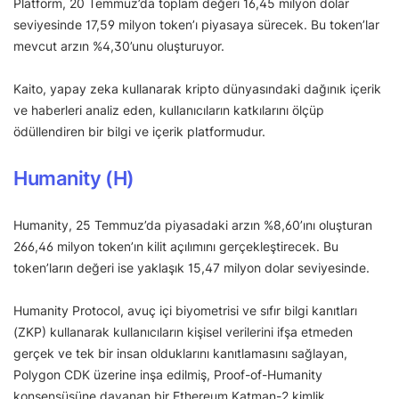
Platform, 20 Temmuz’da toplam değeri 16,45 milyon dolar
seviyesinde 17,59 milyon token’ı piyasaya sürecek. Bu token’lar
mevcut arzın %4,30’unu oluşturuyor.
Kaito, yapay zeka kullanarak kripto dünyasındaki dağınık içerik
ve haberleri analiz eden, kullanıcıların katkılarını ölçüp
ödüllendiren bir bilgi ve içerik platformudur.
Humanity (H)
Humanity, 25 Temmuz’da piyasadaki arzın %8,60’ını oluşturan
266,46 milyon token’ın kilit açılımını gerçekleştirecek. Bu
token’ların değeri ise yaklaşık 15,47 milyon dolar seviyesinde.
Humanity Protocol, avuç içi biyometrisi ve sıfır bilgi kanıtları
(ZKP) kullanarak kullanıcıların kişisel verilerini ifşa etmeden
gerçek ve tek bir insan olduklarını kanıtlamasını sağlayan,
Polygon CDK üzerine inşa edilmiş, Proof-of-Humanity
konsensüsüne dayanan bir Ethereum Katman-2 kimlik