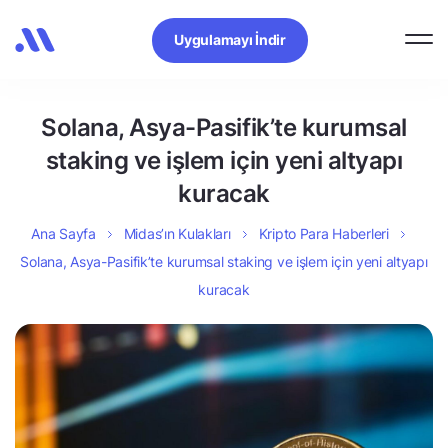
Uygulamayı İndir
Solana, Asya-Pasifik’te kurumsal
staking ve işlem için yeni altyapı
kuracak
Ana Sayfa
Midas’ın Kulakları
Kripto Para Haberleri
Solana, Asya-Pasifik’te kurumsal staking ve işlem için yeni altyapı
kuracak