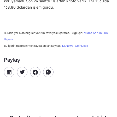
koruyamadı. Son 24 saatte 1% artan kripto varlık, TSİ 11.30’da
168,80 dolardan işlem gördü.
Burada yer alan bilgiler yatırım tavsiyesi içermez. Bilgi için:
Midas Sorumluluk
Beyanı
Bu içerik hazırlanırken faydalanılan kaynak:
DLNews
,
CoinDesk
Paylaş