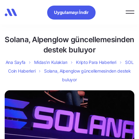
Uygulamayı İndir
Solana, Alpenglow güncellemesinden
destek buluyor
Ana Sayfa
Midas’ın Kulakları
Kripto Para Haberleri
SOL
Coin Haberleri
Solana, Alpenglow güncellemesinden destek
buluyor