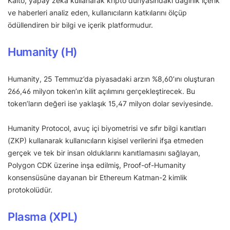
Kaito, yapay zeka kullanarak kripto dünyasındaki dağınık içerik
ve haberleri analiz eden, kullanıcıların katkılarını ölçüp
ödüllendiren bir bilgi ve içerik platformudur.
Humanity (H)
Humanity, 25 Temmuz’da piyasadaki arzın %8,60’ını oluşturan
266,46 milyon token’ın kilit açılımını gerçekleştirecek. Bu
token’ların değeri ise yaklaşık 15,47 milyon dolar seviyesinde.
Humanity Protocol, avuç içi biyometrisi ve sıfır bilgi kanıtları
(ZKP) kullanarak kullanıcıların kişisel verilerini ifşa etmeden
gerçek ve tek bir insan olduklarını kanıtlamasını sağlayan,
Polygon CDK üzerine inşa edilmiş, Proof-of-Humanity
konsensüsüne dayanan bir Ethereum Katman-2 kimlik
protokolüdür.
Plasma (XPL)