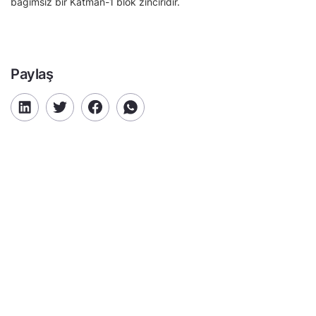
bağımsız bir Katman-1 blok zinciridir.
Paylaş