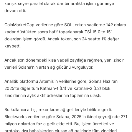
karışık seyre paralel olarak dar bir aralıkta işlem görmeye
devam etti.
CoinMarketCap verilerine göre SOL, erken saatlerde 149 dolara
kadar düştükten sonra hafif toparlanarak TSİ 15.0’te 151
dolardan işlem gördü. Ancak token, son 24 saatte 1% değer
kaybetti.
Ancak son dönemdeki kısa vadeli zayıflığa rağmen, yeni zincir
verileri Solana’nın artan ağ gücünü vurguluyor.
Analitik platformu Artemis’in verilerine göre, Solana Haziran
2025’te diğer tüm Katman-1 (L1) ve Katman-2 (L2) blok
zincirlerinin aylık aktif adreslerinin toplamına ulaştı.
Bu kullanıcı artışı, rekor kıran ağ gelirleriyle birlikte geldi.
Blockworks verilerine göre Solana, 2025’in ikinci çeyreğinde 271
milyon dolardan fazla gelir elde etti. Bu, işlem ücretleri ve
protokol dışı bahşişlerden oluşan ağ gelirinde tüm zincirleri