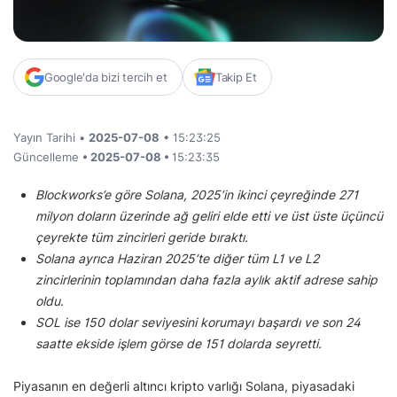
Google'da bizi tercih et
Takip Et
Yayın Tarihi •
2025-07-08
• 15:23:25
Güncelleme
• 2025-07-08 •
15:23:35
Blockworks’e göre Solana, 2025’in ikinci çeyreğinde 271
milyon doların üzerinde ağ geliri elde etti ve üst üste üçüncü
çeyrekte tüm zincirleri geride bıraktı.
Solana ayrıca Haziran 2025’te diğer tüm L1 ve L2
zincirlerinin toplamından daha fazla aylık aktif adrese sahip
oldu.
SOL ise 150 dolar seviyesini korumayı başardı ve son 24
saatte ekside işlem görse de 151 dolarda seyretti.
Piyasanın en değerli altıncı kripto varlığı Solana, piyasadaki