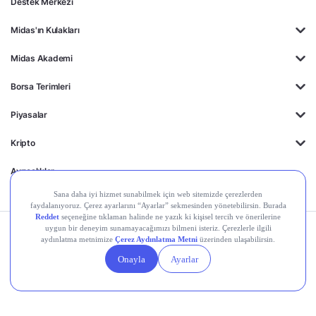
Destek Merkezi
Midas'ın Kulakları
Midas Akademi
Borsa Terimleri
Piyasalar
Kripto
Ayrıcalıklar
Kişisel Verilerin
Gizlilik
Yasal
Çerez
Korunması
Politikası
Duyurular
Ayarları
© 2026 Midas Finansal Teknolojiler A.Ş. Tüm hakları saklıdır.