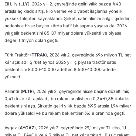
Eli Lilly (
LLY
), 2026 yılı 2. çeyreğinde geliri yıllık bazda %48
artışla açıkladı; artış, kilo verme ve diyabet ilaçlarına yönelik
yüksek talepten kaynaklandı. Şirket, satın alımlarla ilgili giderler
nedeniyle hisse başına kârda hafif bir sapma yaşasa da, 2026
yılı gelir beklentisini 85-87 milyar dolara yükseltti ve piyasa
değeri 1 trilyon doları geçti.
Türk Traktör (
TTRAK
), 2026 yılı 2. çeyreğinde 696 milyon TL net
kâr açıkladı. Şirket ayrıca 2026 yılı iç piyasa traktör satış
beklentisini 8.000-10.000 adetten 8.500-10.000 adede
yükseltti.
Palantir (
PLTR
), 2026 yılı 2. çeyreğinde hisse başına düzeltilmiş
0,41 dolar kâr açıkladı; bu rakam analistlerin 0,34-0,35 dolarlık
beklentisini aştı. Şirketin geliri yıllık bazda %93 artışla 1,94 milyar
dolara yükseldi ve bu rakam beklentileri %6,8 oranında geçti.
Aygaz (
AYGAZ
), 2026 yılı 2. çeyreğinde 29,1 milyar TL ciro, 1,1
milyar TL FAVÖK ve 4,3 milyar TL net kâr açıkladı. Bu üç rakam