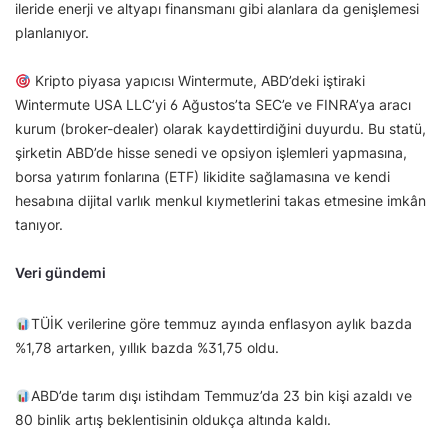
ileride enerji ve altyapı finansmanı gibi alanlara da genişlemesi
planlanıyor.
Kripto piyasa yapıcısı Wintermute, ABD’deki iştiraki
Wintermute USA LLC’yi 6 Ağustos’ta SEC’e ve FINRA’ya aracı
kurum (broker-dealer) olarak kaydettirdiğini duyurdu. Bu statü,
şirketin ABD’de hisse senedi ve opsiyon işlemleri yapmasına,
borsa yatırım fonlarına (ETF) likidite sağlamasına ve kendi
hesabına dijital varlık menkul kıymetlerini takas etmesine imkân
tanıyor.
Veri gündemi
TÜİK verilerine göre temmuz ayında enflasyon aylık bazda
%1,78 artarken, yıllık bazda %31,75 oldu.
ABD’de tarım dışı istihdam Temmuz’da 23 bin kişi azaldı ve
80 binlik artış beklentisinin oldukça altında kaldı.