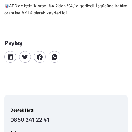
ABD’de işsizlik oranı %4,2’den %4,1’e geriledi. İşgücüne katılım
oranı ise %61,4 olarak kaydedildi.
Paylaş
Destek Hattı
0850 241 22 41