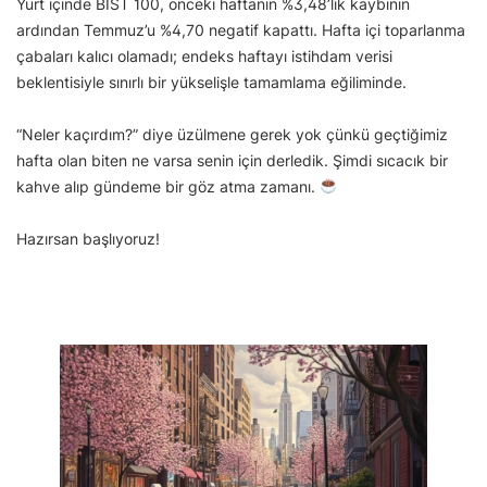
Yurt içinde BIST 100, önceki haftanın %3,48’lik kaybının
ardından Temmuz’u %4,70 negatif kapattı. Hafta içi toparlanma
çabaları kalıcı olamadı; endeks haftayı istihdam verisi
beklentisiyle sınırlı bir yükselişle tamamlama eğiliminde.
“Neler kaçırdım?” diye üzülmene gerek yok çünkü geçtiğimiz
hafta olan biten ne varsa senin için derledik. Şimdi sıcacık bir
kahve alıp gündeme bir göz atma zamanı.
Hazırsan başlıyoruz!