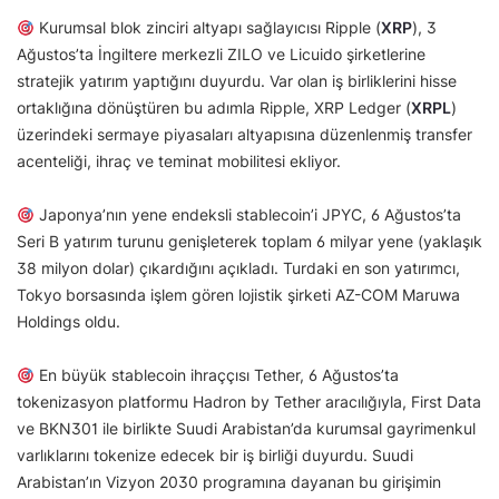
Kurumsal blok zinciri altyapı sağlayıcısı Ripple (
XRP
), 3
Ağustos’ta İngiltere merkezli ZILO ve Licuido şirketlerine
stratejik yatırım yaptığını duyurdu. Var olan iş birliklerini hisse
ortaklığına dönüştüren bu adımla Ripple, XRP Ledger (
XRPL
)
üzerindeki sermaye piyasaları altyapısına düzenlenmiş transfer
acenteliği, ihraç ve teminat mobilitesi ekliyor.
Japonya’nın yene endeksli stablecoin’i JPYC, 6 Ağustos’ta
Seri B yatırım turunu genişleterek toplam 6 milyar yene (yaklaşık
38 milyon dolar) çıkardığını açıkladı. Turdaki en son yatırımcı,
Tokyo borsasında işlem gören lojistik şirketi AZ-COM Maruwa
Holdings oldu.
En büyük stablecoin ihraççısı Tether, 6 Ağustos’ta
tokenizasyon platformu Hadron by Tether aracılığıyla, First Data
ve BKN301 ile birlikte Suudi Arabistan’da kurumsal gayrimenkul
varlıklarını tokenize edecek bir iş birliği duyurdu. Suudi
Arabistan’ın Vizyon 2030 programına dayanan bu girişimin