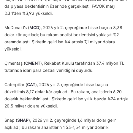
da piyasa beklentisinin üzerinde gerçekleşti; FAVÖK marjı
%3,1’den %3,9’a yükseldi.
McDonald’s (
MCD
), 2026 yılı 2. çeyreğinde hisse başına 3,38
dolar kâr açıkladı; bu rakam analist beklentisini yaklaşık %2
oranında aştı. Şirketin geliri ise %4 artışla 7,1 milyar dolara
yükseldi.
Çimentaş (
CMENT
), Rekabet Kurulu tarafından 37,4 milyon TL
tutarında idari para cezası verildiğini duyurdu.
Caterpillar (
CAT
), 2026 yılı 2. çeyreğinde hisse başına
düzeltilmiş 8,17 dolar kâr açıkladı. Bu rakam, analistlerin 6,20
dolarlık beklentisini aştı. Şirketin geliri ise yıllık bazda %24 artışla
20,5 milyar dolara yükseldi.
Snap (
SNAP
), 2026 yılı 2. çeyreğinde 1,6 milyar dolar gelir
açıkladı; bu rakam analistlerin 1,53-1,54 milyar dolarlık