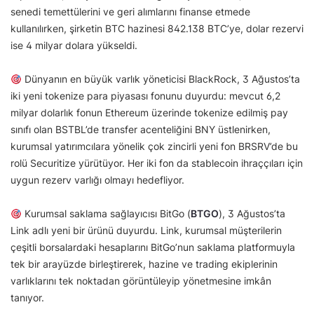
senedi temettülerini ve geri alımlarını finanse etmede
kullanılırken, şirketin BTC hazinesi 842.138 BTC’ye, dolar rezervi
ise 4 milyar dolara yükseldi.
Dünyanın en büyük varlık yöneticisi BlackRock, 3 Ağustos’ta
iki yeni tokenize para piyasası fonunu duyurdu: mevcut 6,2
milyar dolarlık fonun Ethereum üzerinde tokenize edilmiş pay
sınıfı olan BSTBL’de transfer acenteliğini BNY üstlenirken,
kurumsal yatırımcılara yönelik çok zincirli yeni fon BRSRV’de bu
rolü Securitize yürütüyor. Her iki fon da stablecoin ihraççıları için
uygun rezerv varlığı olmayı hedefliyor.
Kurumsal saklama sağlayıcısı BitGo (
BTGO
), 3 Ağustos’ta
Link adlı yeni bir ürünü duyurdu. Link, kurumsal müşterilerin
çeşitli borsalardaki hesaplarını BitGo’nun saklama platformuyla
tek bir arayüzde birleştirerek, hazine ve trading ekiplerinin
varlıklarını tek noktadan görüntüleyip yönetmesine imkân
tanıyor.