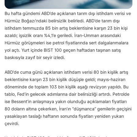
Bu hafta gündemi ABD’de açıklanan tarım dışı istihdam verisi ve
Hürmüz Boğazı’ndaki belirsizlik belirledi. ABD’de tarım dışı
istihdam temmuzda 85 bin artış beklentisine karşın 23 bin kişi
azaldı; işsizlik oranı %4,1’e geriledi. İran-Umman arasındaki
Hürmüz görüşmeleri ise petrol fiyatlarında sert dalgalanmalara
yol açtı. Yurt içinde BIST 100 geçen haftadan taşınan satış
baskısıyla zayıf bir seyir izledi.
ABD’de cuma günü açıklanan istihdam verisi 80 bin kişilik artış
beklentisine karşın 23 bin kişilik düşüşle geldi; mayıs-haziran
döneminde de toplam 103 bin kişilik aşağı revizyon yapıldı. Bu
tablo, Fed’in gelecek adımlarına dair belirsizliği artırdı. Petrolde
ise Bessent’in anlaşmaya yakın olunduğu açıklamaları fiyatları
80 doların altına çekerken, İran’ın “düşmanca” gemilerin geçişini
yasaklayan taslağı haftanın sonunda fiyatları yeniden yukarı
çevirdi.