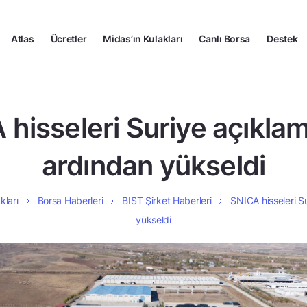
Atlas
Ücretler
Midas’ın Kulakları
Canlı Borsa
Destek
hisseleri Suriye açıkla
ardından yükseldi
kları
Borsa Haberleri
BIST Şirket Haberleri
SNICA hisseleri S
yükseldi