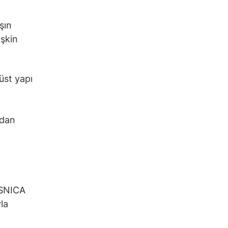
şın
işkin
üst yapı
ndan
 SNICA
yla