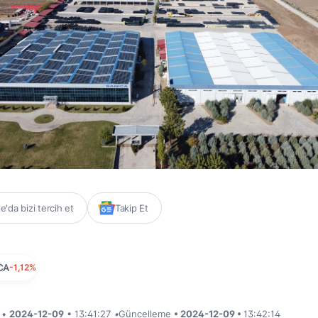
'da bizi tercih et
Takip Et
CA
-1,12%
i •
2024-12-09
• 13:41:27
•
Güncelleme
• 2024-12-09 •
13:42:14