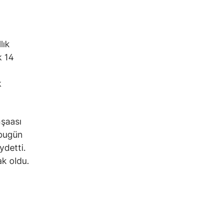
lık
k 14
k
nşaası
 bugün
ydetti.
ak oldu.