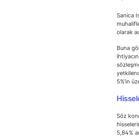
Sanica I
muhalifl
olarak a
Buna gör
ihtiyacı
sözleşme
yetkilen
5%’in üz
Hissel
Söz konu
hisseleri
5,84% ar