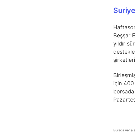
Suriye
Haftasonu
Beşşar E
yıldır sü
destekle
şirketle
Birleşmi
için 400
borsada 
Pazartes
Burada yer ala