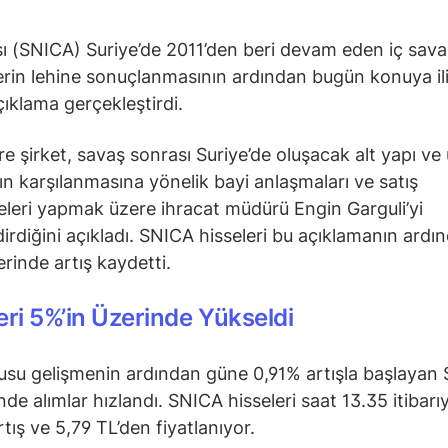
sı (SNICA) Suriye’de 2011’den beri devam eden iç sava
erin lehine sonuçlanmasının ardından bugün konuya il
çıklama gerçekleştirdi.
e şirket, savaş sonrası Suriye’de oluşacak alt yapı ve 
nın karşılanmasına yönelik bayi anlaşmaları ve satış
leri yapmak üzere ihracat müdürü Engin Garguli’yi
dirdiğini açıkladı. SNICA hisseleri bu açıklamanın ardı
erinde artış kaydetti.
eri 5%’in Üzerinde Yükseldi
su gelişmenin ardından güne 0,91% artışla başlayan
nde alımlar hızlandı. SNICA hisseleri saat 13.35 itibarı
tış ve 5,79 TL’den fiyatlanıyor.