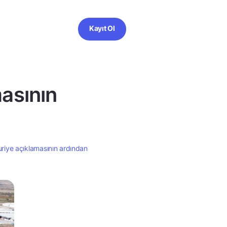
Kayıt Ol
masının
uriye açıklamasının ardından