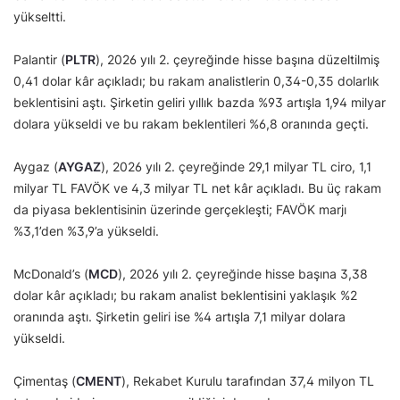
yükseltti.
Palantir (
PLTR
), 2026 yılı 2. çeyreğinde hisse başına düzeltilmiş
0,41 dolar kâr açıkladı; bu rakam analistlerin 0,34-0,35 dolarlık
beklentisini aştı. Şirketin geliri yıllık bazda %93 artışla 1,94 milyar
dolara yükseldi ve bu rakam beklentileri %6,8 oranında geçti.
Aygaz (
AYGAZ
), 2026 yılı 2. çeyreğinde 29,1 milyar TL ciro, 1,1
milyar TL FAVÖK ve 4,3 milyar TL net kâr açıkladı. Bu üç rakam
da piyasa beklentisinin üzerinde gerçekleşti; FAVÖK marjı
%3,1’den %3,9’a yükseldi.
McDonald’s (
MCD
), 2026 yılı 2. çeyreğinde hisse başına 3,38
dolar kâr açıkladı; bu rakam analist beklentisini yaklaşık %2
oranında aştı. Şirketin geliri ise %4 artışla 7,1 milyar dolara
yükseldi.
Çimentaş (
CMENT
), Rekabet Kurulu tarafından 37,4 milyon TL