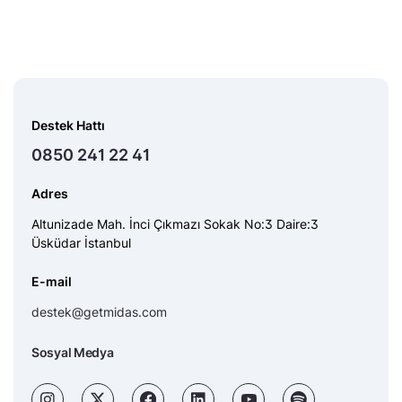
Destek Hattı
0850 241 22 41
Adres
Altunizade Mah. İnci Çıkmazı Sokak No:3 Daire:3
Üsküdar İstanbul
E-mail
destek@getmidas.com
Sosyal Medya