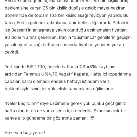
ABD’de cuma günü açıklanan istihdam verisi 80 bin kişilik artış
beklentisine karşın 23 bin kişilik düşüşle geldi; mayıs-haziran
döneminde de toplam 103 bin kişilik aşağı revizyon yapıldı. Bu
tablo, Fed’in gelecek adımlarına dair belirsizliği artırdı. Petrolde
ise Bessent’in anlaşmaya yakın olunduğu açıklamaları fiyatları
80 doların altına çekerken, İran’ın “düşmanca” gemilerin geçişini
yasaklayan taslağı haftanın sonunda fiyatları yeniden yukarı
çevirdi.
Yurt içinde BIST 100, önceki haftanın %3,48’lik kaybının
ardından Temmuz’u %4,70 negatif kapattı. Hafta içi toparlanma
çabaları kalıcı olamadı; endeks haftayı istihdam verisi
beklentisiyle sınırlı bir yükselişle tamamlama eğiliminde.
“Neler kaçırdım?” diye üzülmene gerek yok çünkü geçtiğimiz
hafta olan biten ne varsa senin için derledik. Şimdi sıcacık bir
kahve alıp gündeme bir göz atma zamanı.
Hazırsan başlıyoruz!