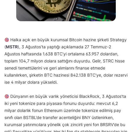
Halka açık en büyük kurumsal Bitcoin hazine şirketi Strategy
(
MSTR
), 3 Ağustos’ta yaptığı açıklamada 27 Temmuz-2
Ağustos haftasında 1.638 BTC’yi ortalama 63.957 dolardan,
toplam 104,7 milyon dolara sattığını duyurdu. Gelir, STRC hisse
senedi temettülerini ve geri alımlarını finanse etmede
kullanılırken, şirketin BTC hazinesi 842.138 BTC’ye, dolar rezervi
ise 4 milyar dolara yükseldi.
Dünyanın en büyük varlık yöneticisi BlackRock, 3 Ağustos’ta
iki yeni tokenize para piyasası fonunu duyurdu: mevcut 6,2
milyar dolarlık fonun Ethereum üzerinde tokenize edilmiş pay
sınıfı olan BSTBL’de transfer acenteliğini BNY üstlenirken,
kurumsal yatırımcılara yönelik çok zincirli yeni fon BRSRV’de bu
rolü Securitize yürütüyor. Her iki fon da stablecoin ihraççıları için