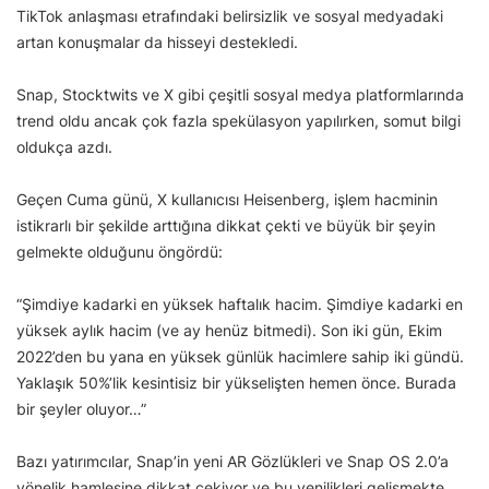
TikTok anlaşması etrafındaki belirsizlik ve sosyal medyadaki
artan konuşmalar da hisseyi destekledi.
Snap, Stocktwits ve X gibi çeşitli sosyal medya platformlarında
trend oldu ancak çok fazla spekülasyon yapılırken, somut bilgi
oldukça azdı.
Geçen Cuma günü, X kullanıcısı Heisenberg, işlem hacminin
istikrarlı bir şekilde arttığına dikkat çekti ve büyük bir şeyin
gelmekte olduğunu öngördü:
“Şimdiye kadarki en yüksek haftalık hacim. Şimdiye kadarki en
yüksek aylık hacim (ve ay henüz bitmedi). Son iki gün, Ekim
2022’den bu yana en yüksek günlük hacimlere sahip iki gündü.
Yaklaşık 50%’lik kesintisiz bir yükselişten hemen önce. Burada
bir şeyler oluyor…”
Bazı yatırımcılar, Snap’in yeni AR Gözlükleri ve Snap OS 2.0’a
yönelik hamlesine dikkat çekiyor ve bu yenilikleri gelişmekte