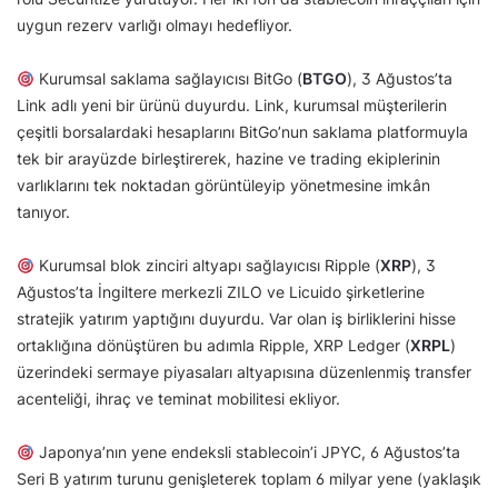
uygun rezerv varlığı olmayı hedefliyor.
Kurumsal saklama sağlayıcısı BitGo (
BTGO
), 3 Ağustos’ta
Link adlı yeni bir ürünü duyurdu. Link, kurumsal müşterilerin
çeşitli borsalardaki hesaplarını BitGo’nun saklama platformuyla
tek bir arayüzde birleştirerek, hazine ve trading ekiplerinin
varlıklarını tek noktadan görüntüleyip yönetmesine imkân
tanıyor.
Kurumsal blok zinciri altyapı sağlayıcısı Ripple (
XRP
), 3
Ağustos’ta İngiltere merkezli ZILO ve Licuido şirketlerine
stratejik yatırım yaptığını duyurdu. Var olan iş birliklerini hisse
ortaklığına dönüştüren bu adımla Ripple, XRP Ledger (
XRPL
)
üzerindeki sermaye piyasaları altyapısına düzenlenmiş transfer
acenteliği, ihraç ve teminat mobilitesi ekliyor.
Japonya’nın yene endeksli stablecoin’i JPYC, 6 Ağustos’ta
Seri B yatırım turunu genişleterek toplam 6 milyar yene (yaklaşık