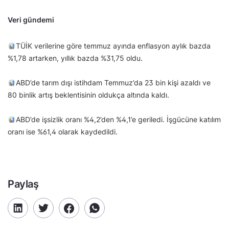
Veri gündemi
TÜİK verilerine göre temmuz ayında enflasyon aylık bazda
%1,78 artarken, yıllık bazda %31,75 oldu.
ABD’de tarım dışı istihdam Temmuz’da 23 bin kişi azaldı ve
80 binlik artış beklentisinin oldukça altında kaldı.
ABD’de işsizlik oranı %4,2’den %4,1’e geriledi. İşgücüne katılım
oranı ise %61,4 olarak kaydedildi.
Paylaş