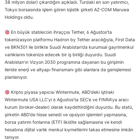
38 milyon dolar) çıkardığını açıkladı. Turdaki en son yatırımcı,
Tokyo borsasında işlem gören lojistik şirketi AZ-COM Maruwa
Holdings oldu.
En büyük stablecoin ihraççısı Tether, 6 Ağustos’ta
tokenizasyon platformu Hadron by Tether aracılığıyla, First Data
ve BKN301 ile birlikte Suudi Arabistan’da kurumsal gayrimenkul
varlıklarını tokenize edecek bir iş birliği duyurdu. Suudi
Arabistan’ın Vizyon 2030 programına dayanan bu girişimin
ileride enerji ve altyapı finansmanı gibi alanlara da genişlemesi
planlanıyor.
Kripto piyasa yapıcısı Wintermute, ABD’deki iştiraki
Wintermute USA LLC’yi 6 Ağustos’ta SEC’e ve FINRA’ya aracı
kurum (broker-dealer) olarak kaydettirdiğini duyurdu. Bu statü,
şirketin ABD’de hisse senedi ve opsiyon işlemleri yapmasına,
borsa yatırım fonlarına (ETF) likidite sağlamasına ve kendi
hesabına dijital varlık menkul kıymetlerini takas etmesine imkân
tanıyor.