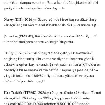
ortaklıkları damga vururken, Borsa İstanbul’da şirketler bir dizi
yeni yatırımlar ve iş anlaşmaları duyurdu.
Disney (
DIS
), 2026 yılı 3. çeyreğinde hisse başına düzeltilmiş
kâr açıkladı; bu rakam analist beklentisini %10,8 oranında aştı.
Çimentaş (
CMENT
), Rekabet Kurulu tarafından 37,4 milyon TL
tutarında idari para cezası verildiğini duyurdu.
Eli Lilly (
LLY
), 2026 yılı 2. çeyreğinde geliri yıllık bazda %48
artışla açıkladı; artış, kilo verme ve diyabet ilaçlarına yönelik
yüksek talepten kaynaklandı. Şirket, satın alımlarla ilgili giderler
nedeniyle hisse başına kârda hafif bir sapma yaşasa da, 2026
yılı gelir beklentisini 85-87 milyar dolara yükseltti ve piyasa
değeri 1 trilyon doları geçti.
Türk Traktör (
TTRAK
), 2026 yılı 2. çeyreğinde 696 milyon TL net
kâr açıkladı. Şirket ayrıca 2026 yılı iç piyasa traktör satış
beklentisini 8.000-10.000 adetten 8.500-10.000 adede