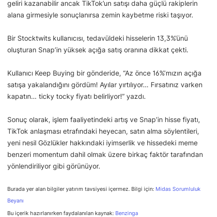
geliri kazanabilir ancak TikTok’un satışı daha güçlü rakiplerin
alana girmesiyle sonuçlanırsa zemin kaybetme riski taşıyor.
Bir Stocktwits kullanıcısı, tedavüldeki hisselerin 13,3%’ünü
oluşturan Snap’in yüksek açığa satış oranına dikkat çekti.
Kullanıcı Keep Buying bir gönderide, “Az önce 16%’mızın açığa
satışa yakalandığını gördüm! Ayılar yırtılıyor… Fırsatınız varken
kapatın… ticky tocky fiyatı belirliyor!” yazdı.
Sonuç olarak, işlem faaliyetindeki artış ve Snap’in hisse fiyatı,
TikTok anlaşması etrafındaki heyecan, satın alma söylentileri,
yeni nesil Gözlükler hakkındaki iyimserlik ve hissedeki meme
benzeri momentum dahil olmak üzere birkaç faktör tarafından
yönlendiriliyor gibi görünüyor.
Burada yer alan bilgiler yatırım tavsiyesi içermez. Bilgi için:
Midas Sorumluluk
Beyanı
Bu içerik hazırlanırken faydalanılan kaynak:
Benzinga