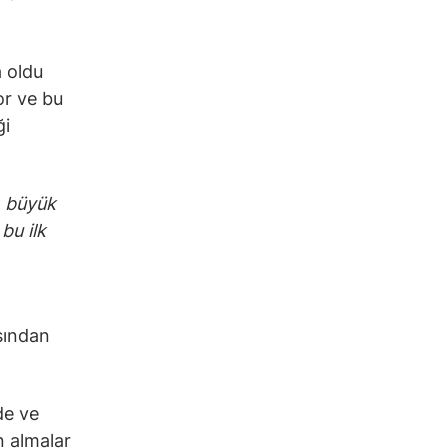
 oldu
r ve bu
ği
n büyük
bu ilk
ısından
de ve
n almalar