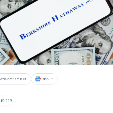
'da bizi tercih et
Takip Et
.B
0,35%