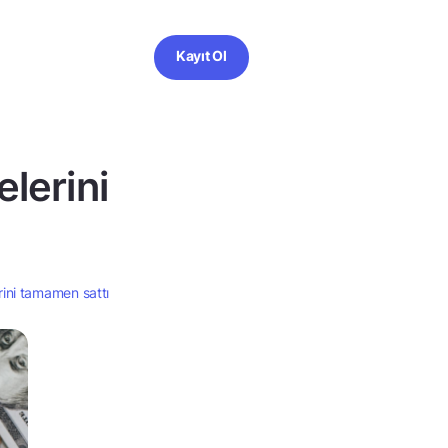
Kayıt Ol
lerini
rini tamamen sattı