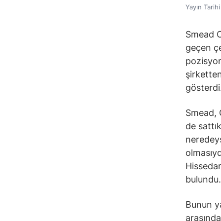
Yayın Tarih
Smead Ca
geçen çe
pozisyon
şirketten
gösterdi
Smead, C
de sattı
neredeys
olmasıydı
Hissedar
bulundu.
Bunun ya
arasında