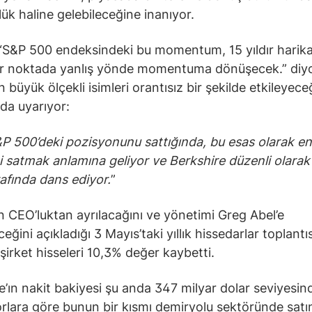
ük haline gelebileceğine inanıyor.
S&P 500 endeksindeki bu momentum, 15 yıldır harika
ir noktada yanlış yönde momentuma dönüşecek.” diyo
 büyük ölçekli isimleri orantısız bir şekilde etkileyece
da uyarıyor:
S&P 500’deki pozisyonunu sattığında, bu esas olarak e
ti satmak anlamına geliyor ve Berkshire düzenli olarak 
rafında dans ediyor.
”
ın CEO’luktan ayrılacağını ve yönetimi Greg Abel’e
eğini açıkladığı 3 Mayıs’taki yıllık hissedarlar toplant
şirket hisseleri 10,3% değer kaybetti.
e’ın nakit bakiyesi şu anda 347 milyar dolar seviyesin
rlara göre bunun bir kısmı demiryolu sektöründe satı