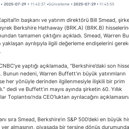
i •
2025-07-29
• 11:43:37
•
Güncelleme
• 2025-07-29 •
11:43:55
pital’in başkanı ve yatırım direktörü Bill Smead, şirke
yrek Berkshire Hathaway (BRK.A) (BRK.B) hisselerin
undan tamamen çıktığını açıkladı. Smead, Warren Buf
 yaklaşan ayrılışıyla ilgili değerleme endişelerini gere
.
NBC’ye yaptığı açıklamada, “Berkshire’daki son hisse
k.
Bunun nedeni, Warren Buffett’ın büyük yatırımların
e her yönüyle derinden ilgilenmesiyle ilişkili bir prim
.” dedi ve Buffett’ın mayıs ayında şirketin 60. Yıllık
lar Toplantısı’nda CEO’luktan ayrılacağını açıklamasına
nı sıra Smead, Berkshire’ın S&P 500’deki en büyük hi
 yer almasının, piyasada bir tersine dönüş durumunda