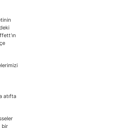
tinin
deki
fett’ın
kçe
lerimizi
 atıfta
sseler
 bir