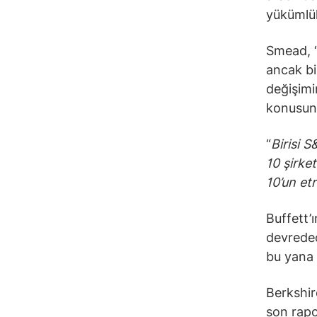
yükümlül
Smead, “
ancak b
değişimin
konusun
“
Birisi 
10 şirke
10’un et
Buffett’
devredec
bu yana 
Berkshir
son rapo