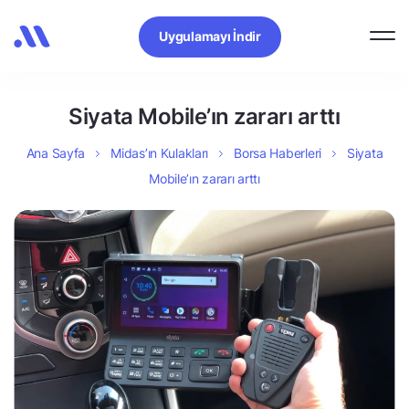
Uygulamayı İndir
Siyata Mobile’ın zararı arttı
Ana Sayfa
Midas’ın Kulakları
Borsa Haberleri
Siyata
Mobile’ın zararı arttı