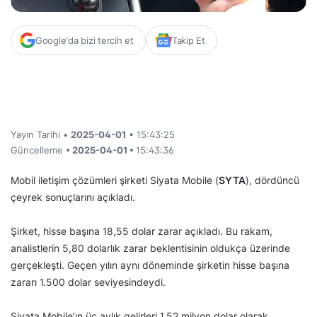
Google'da bizi tercih et
Takip Et
Yayın Tarihi •
2025-04-01
• 15:43:25
Güncelleme
• 2025-04-01 •
15:43:36
Mobil iletişim çözümleri şirketi Siyata Mobile (
SYTA
), dördüncü
çeyrek sonuçlarını açıkladı.
Şirket, hisse başına 18,55 dolar zarar açıkladı. Bu rakam,
analistlerin 5,80 dolarlık zarar beklentisinin oldukça üzerinde
gerçekleşti. Geçen yılın aynı döneminde şirketin hisse başına
zararı 1.500 dolar seviyesindeydi.
Siyata Mobile’ın üç aylık gelirleri 1,52 milyon dolar olarak