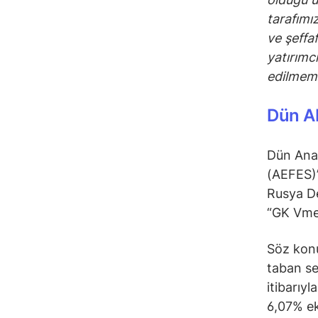
tarafımız
ve şeffa
yatırımcı
edilmeme
Dün A
Dün Ana
(AEFES)’
Rusya De
“GK Vmes
Söz kon
taban se
itibarıy
6,07% ek