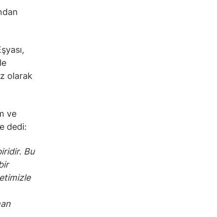
ından
şyası,
le
iz olarak
m ve
e dedi:
ridir. Bu
bir
etimizle
man