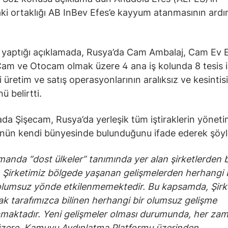
ki ortaklığı AB InBev Efes’e kayyum atanmasının ard
yaptığı açıklamada, Rusya’da Cam Ambalaj, Cam Ev E
am ve Otocam olmak üzere 4 ana iş kolunda 8 tesis i
i üretim ve satış operasyonlarının aralıksız ve kesintis
ü belirtti.
da Şişecam, Rusya’da yerleşik tüm iştiraklerin yöneti
nün kendi bünyesinde bulunduğunu ifade ederek şöyl
manda “dost ülkeler” tanımında yer alan şirketlerden bi
 Şirketimiz bölgede yaşanan gelişmelerden herhangi 
olumsuz yönde etkilenmemektedir. Bu kapsamda, Şirk
larak tarafımızca bilinen herhangi bir olumsuz gelişme
maktadır. Yeni gelişmeler olması durumunda, her za
üzere, Kamuyu Aydınlatma Platformu üzerinden