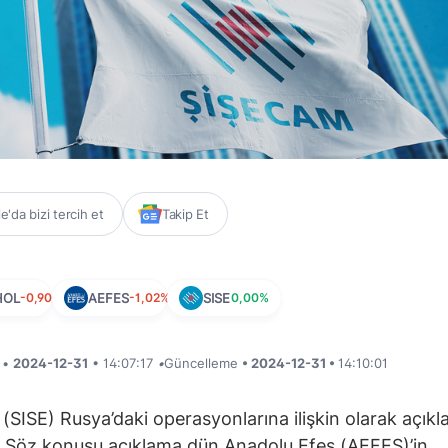
'da bizi tercih et
Takip Et
HOL
-0,90%
AEFES
-1,02%
SISE
0,00%
i •
2024-12-31
• 14:07:17
•
Güncelleme
• 2024-12-31 •
14:10:01
(SISE) Rusya’daki operasyonlarına ilişkin olarak açık
 Söz konusu açıklama dün Anadolu Efes (AEFES)’in