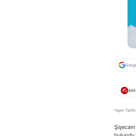
Google
AG
Yayın Tarih
Şişecam 
bulundu.