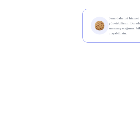
Al Sin
Koç 
Odine
Ral Y
Euro
Karde