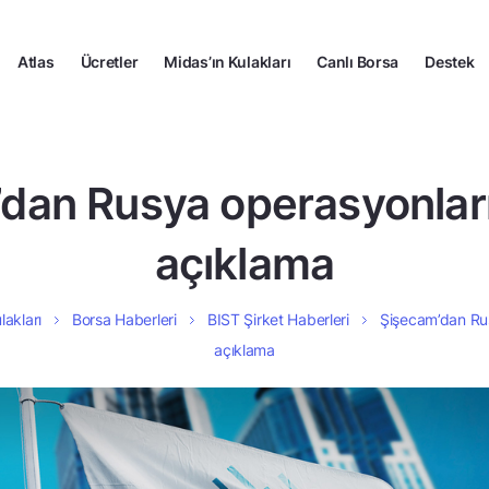
Atlas
Ücretler
Midas’ın Kulakları
Canlı Borsa
Destek
dan Rusya operasyonların
açıklama
lakları
Borsa Haberleri
BIST Şirket Haberleri
Şişecam’dan Rus
açıklama