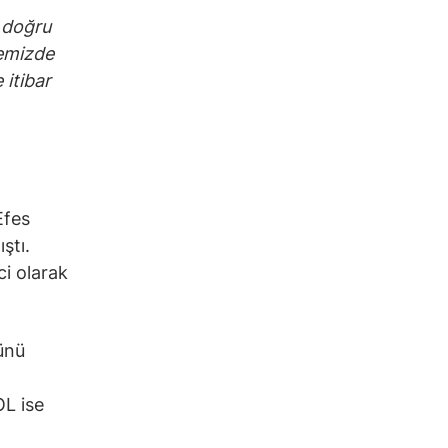
, doğru
temizde
 itibar
Efes
ştı.
ci olarak
ünü
8
OL ise