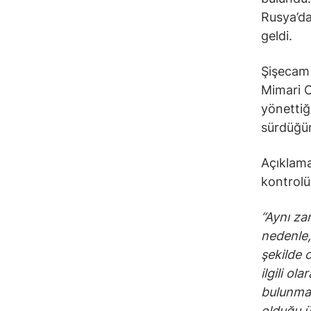
Rusya’da
geldi.
Şişecam 
Mimari C
yönettiğ
sürdüğün
Açıklama
kontrolü
“Aynı za
nedenle,
şekilde 
ilgili o
bulunma
olduğu 