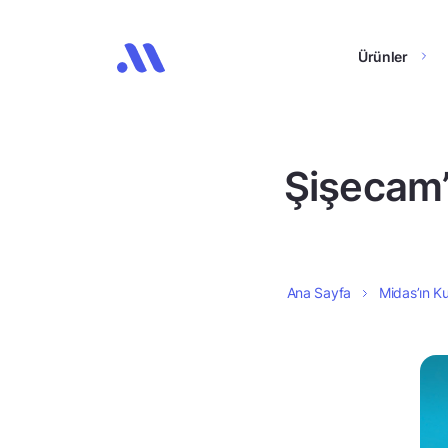
Ürünler
Şişecam’
Ana Sayfa
Midas’ın Ku