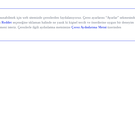
yali Veren Hisseler
Holding (KCHOL)
 Solutions (ODINE)
atırım Holding (RALYH)
power Enerji ve Otomasyon (EUPWR)
mir Karabük Demir Çelik Sanayi ve Ticaret (KRDMD)