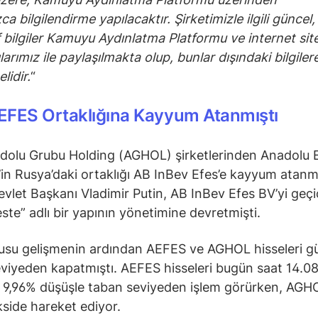
ca bilgilendirme yapılacaktır. Şirketimizle ilgili güncel
f bilgiler Kamuyu Aydınlatma Platformu ve internet si
larımız ile paylaşılmakta olup, bunlar dışındaki bilgilere
lidir.
“
EFES Ortaklığına Kayyum Atanmıştı
dolu Grubu Holding (AGHOL) şirketlerinden Anadolu 
in Rusya’daki ortaklığı AB InBev Efes’e kayyum atanmı
vlet Başkanı Vladimir Putin, AB InBev Efes BV’yi geçi
te” adlı bir yapının yönetimine devretmişti.
usu gelişmenin ardından AEFES ve AGHOL hisseleri g
viyeden kapatmıştı. AEFES hisseleri bugün saat 14.0
la 9,96% düşüşle taban seviyeden işlem görürken, AGH
side hareket ediyor.