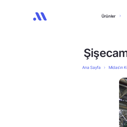
Ürünler
Şişecam
Ana Sayfa
Midas’ın K