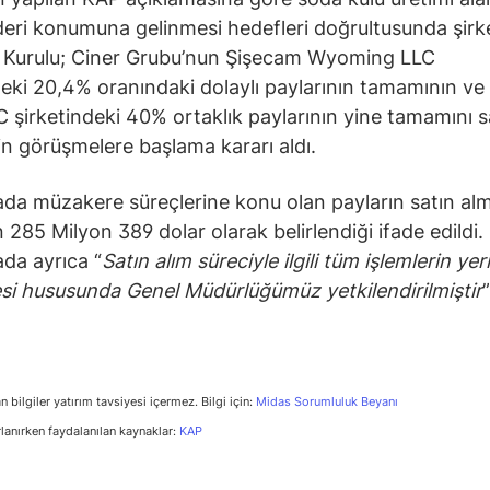
deri konumuna gelinmesi hedefleri doğrultusunda şirk
 Kurulu; Ciner Grubu’nun Şişecam Wyoming LLC
deki 20,4% oranındaki dolaylı paylarının tamamının ve 
 şirketindeki 40% ortaklık paylarının yine tamamını s
in görüşmelere başlama kararı aldı.
da müzakere süreçlerine konu olan payların satın al
n 285 Milyon 389 dolar olarak belirlendiği ifade edildi.
da ayrıca “
Satın alım süreciyle ilgili tüm işlemlerin yer
esi hususunda Genel Müdürlüğümüz yetkilendirilmiştir
n bilgiler yatırım tavsiyesi içermez. Bilgi için:
Midas Sorumluluk Beyanı
rlanırken faydalanılan kaynaklar:
KAP