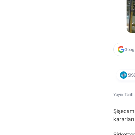
Google
SIS
Yayın Tarih
Şişecam 
kararları 
Şirkette