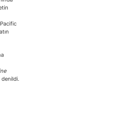
etin
Pacific
atın
ma
ine
” denildi.