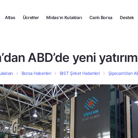
Atlas
Ücretler
Midas’ın Kulakları
Canlı Borsa
Destek
’dan ABD’de yeni yatırım
ulakları
Borsa Haberleri
BIST Şirket Haberleri
Şişecam’dan AB