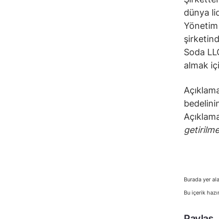
dünya li
Yönetim
şirketin
Soda LLC
almak iç
Açıklama
bedelini
Açıklama
getirilm
Burada yer ala
Bu içerik hazı
Paylaş