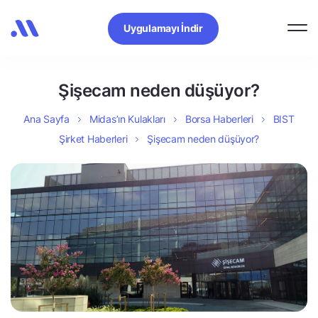
Uygulamayı İndir
Şişecam neden düşüyor?
Ana Sayfa
Midas’ın Kulakları
Borsa Haberleri
BIST
Şirket Haberleri
Şişecam neden düşüyor?