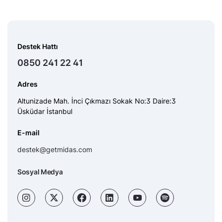
Destek Hattı
0850 241 22 41
Adres
Altunizade Mah. İnci Çıkmazı Sokak No:3 Daire:3
Üsküdar İstanbul
E-mail
destek@getmidas.com
Sosyal Medya