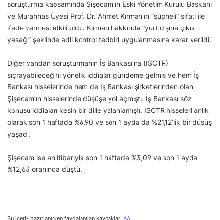
soruşturma kapsamında Şişecam’ın Eski Yönetim Kurulu Başkanı
ve Murahhas Üyesi Prof. Dr. Ahmet Kırman’ın “şüpheli” sıfatı ile
ifade vermesi etkili oldu. Kırman hakkında “yurt dışına çıkış
yasağı” şeklinde adli kontrol tedbiri uygulanmasına karar verildi.
Diğer yandan soruşturmanın İş Bankası’na (ISCTR)
sıçrayabileceğini yönelik iddialar gündeme gelmiş ve hem İş
Bankası hisselerinde hem de İş Bankası şirketlerinden olan
Şişecam’ın hisselerinde düşüşe yol açmıştı. İş Bankası söz
konusu iddiaları kesin bir dille yalanlamıştı. ISCTR hisseleri anlık
olarak son 1 haftada %6,90 ve son 1 ayda da %21,12’lik bir düşüş
yaşadı.
Şişecam ise an itibarıyla son 1 haftada %3,09 ve son 1 ayda
%12,63 oranında düştü.
Bu içerik hazırlanırken faydalanılan kaynaklar:
AA