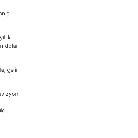
nışı
ıllık
n dolar
a, gelir
evizyon
ldı.