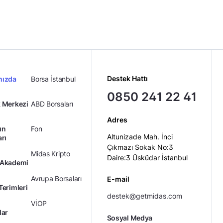
Destek Hattı
mızda
Borsa İstanbul
0850 241 22 41
 Merkezi
ABD Borsaları
Adres
ın
Fon
Altunizade Mah. İnci
arı
Çıkmazı Sokak No:3
Midas Kripto
Daire:3 Üsküdar İstanbul
 Akademi
Avrupa Borsaları
E-mail
Terimleri
destek@getmidas.com
VİOP
lar
Sosyal Medya