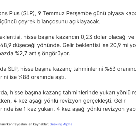
ons Plus (SLP), 9 Temmuz Perşembe günü piyasa kapa
üçüncü çeyrek bilançosunu açıklayacak.
eklentisi, hisse başına kazancın 0,23 dolar olacağı ve y
8,9 düşeceği yönünde. Gelir beklentisi ise 20,9 milyo
k bazda %2,7 artış öngörüyor.
lda SLP, hisse başına kazanç tahminlerini %63 oranınd
rini ise %88 oranında aştı.
da, hisse başına kazanç tahminlerinde yukarı yönlü r
ken, 4 kez aşağı yönlü revizyon gerçekleşti. Gelir
rinde ise 1 kez yukarı, 4 kez aşağı yönlü revizyon yapı
rlanırken faydalanılan kaynaklar:
Seeking Alpha