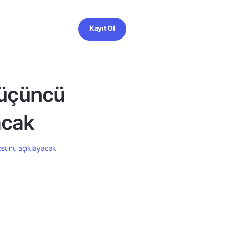
Kayıt Ol
 üçüncü
acak
osunu açıklayacak