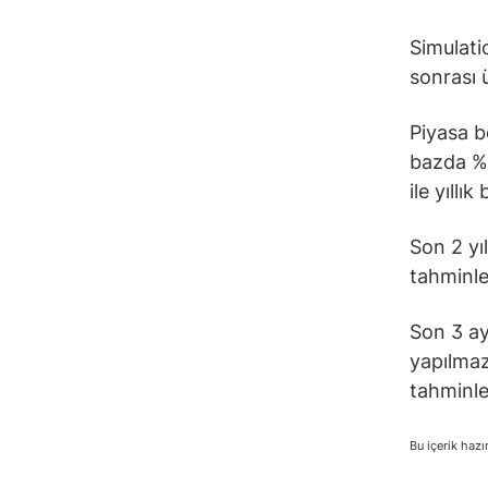
Simulati
sonrası 
Piyasa b
bazda %4
ile yıllı
Son 2 yı
tahminle
Son 3 ay
yapılmaz
tahminle
Bu içerik hazı