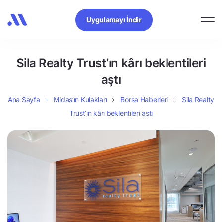
Uygulamayı İndir
Sila Realty Trust’ın kârı beklentileri
aştı
Ana Sayfa
Midas’ın Kulakları
Borsa Haberleri
Sila Realty
Trust’ın kârı beklentileri aştı