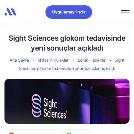
Uygulamayı İndir
Sight Sciences glokom tedavisinde
yeni sonuçlar açıkladı
Ana Sayfa
Midas’ın Kulakları
Borsa Haberleri
Sight
Sciences glokom tedavisinde yeni sonuçlar açıkladı