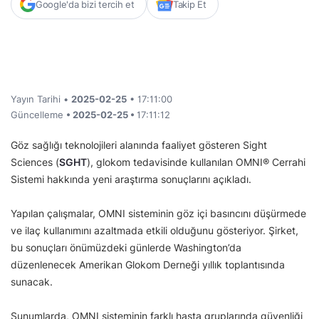
Google'da bizi tercih et
Takip Et
Yayın Tarihi •
2025-02-25
• 17:11:00
Güncelleme
• 2025-02-25 •
17:11:12
Göz sağlığı teknolojileri alanında faaliyet gösteren Sight
Sciences (
SGHT
), glokom tedavisinde kullanılan OMNI® Cerrahi
Sistemi hakkında yeni araştırma sonuçlarını açıkladı.
Yapılan çalışmalar, OMNI sisteminin göz içi basıncını düşürmede
ve ilaç kullanımını azaltmada etkili olduğunu gösteriyor. Şirket,
bu sonuçları önümüzdeki günlerde Washington’da
düzenlenecek Amerikan Glokom Derneği yıllık toplantısında
sunacak.
Sunumlarda, OMNI sisteminin farklı hasta gruplarında güvenliği