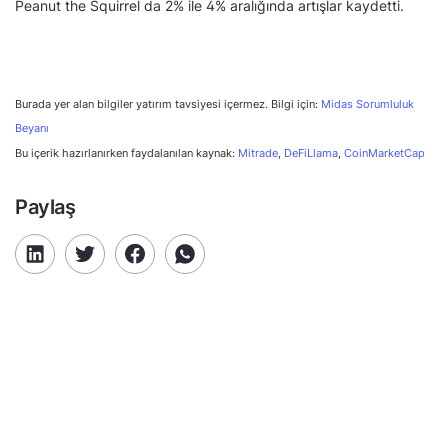
Peanut the Squirrel da 2% ile 4% aralığında artışlar kaydetti.
Burada yer alan bilgiler yatırım tavsiyesi içermez. Bilgi için:
Midas Sorumluluk
Beyanı
Bu içerik hazırlanırken faydalanılan kaynak:
Mitrade
,
DeFiLlama
,
CoinMarketCap
Paylaş