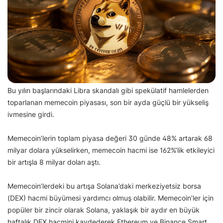
Bu yılın başlarındaki Libra skandalı gibi spekülatif hamlelerden
toparlanan memecoin piyasası, son bir ayda güçlü bir yükseliş
ivmesine girdi.
Memecoin’lerin toplam piyasa değeri 30 günde 48% artarak 68
milyar dolara yükselirken, memecoin hacmi ise 162%’lik etkileyici
bir artışla 8 milyar doları aştı.
Memecoin’lerdeki bu artışa Solana’daki merkeziyetsiz borsa
(DEX) hacmi büyümesi yardımcı olmuş olabilir. Memecoin’ler için
popüler bir zincir olarak Solana, yaklaşık bir aydır en büyük
haftalık DEX hacmini kaydederek Ethereum ve Binance Smart