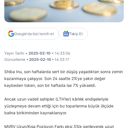
Google'da bizi tercih et
Takip Et
Yayın Tarihi •
2025-02-10
• 14:33:06
Güncelleme
• 2025-02-10 •
14:33:17
Shiba Inu, son haftalarda sert bir düşüş yaşadıktan sonra zemin
kazanmaya çalışıyor. Son 24 saatte 2%’ye yakın değer
kaybeden token, son bir haftada ise 7% yükseldi.
Ancak uzun vadeli sahipler (LTH’ler) kârlılık endişeleriyle
yüzleşmeye devam ettiği için bu toparlanma büyük ölçüde
balina birikiminden kaynaklanıyor.
MVRV Uzun/Kısa Pozisyon Farkı eksi 3%’e gerileyerek uzun