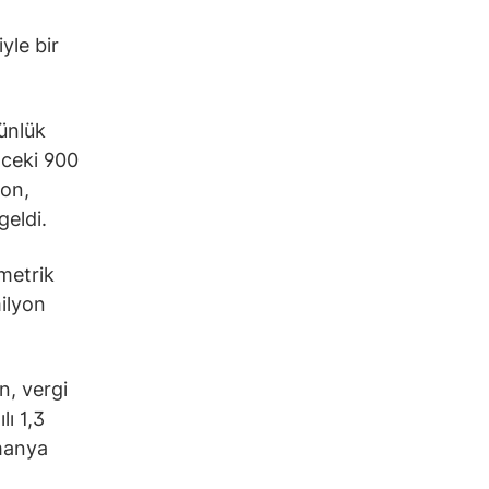
yle bir
günlük
nceki 900
yon,
geldi.
 metrik
milyon
n, vergi
ı 1,3
lmanya