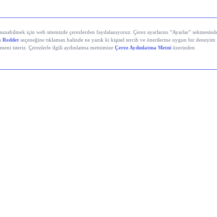
stanbul’da Bugün: Şirket Haberleri
i Demir Çelik (EREGL)
 Çimento (OYAKC)
fourSA (CRFSA)