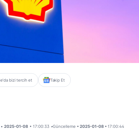
'da bizi tercih et
Takip Et
i •
2025-01-08
• 17:00:33
•
Güncelleme
• 2025-01-08 •
17:00:44