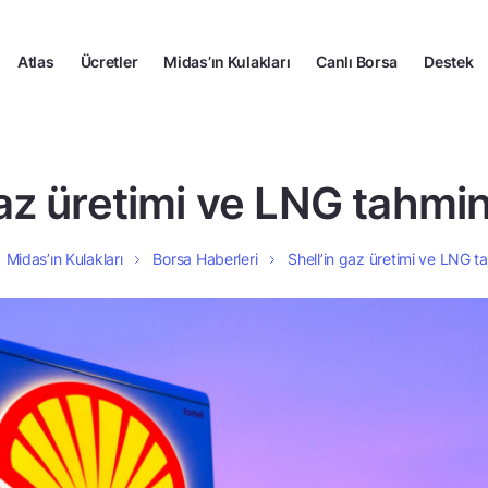
Atlas
Ücretler
Midas’ın Kulakları
Canlı Borsa
Destek
gaz üretimi ve LNG tahmin
Midas’ın Kulakları
Borsa Haberleri
Shell’in gaz üretimi ve LNG t