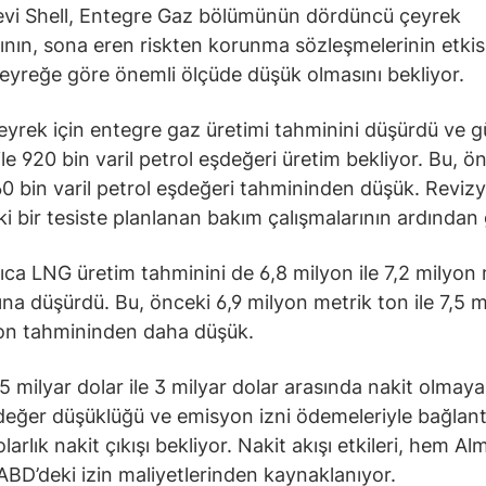
evi Shell, Entegre Gaz bölümünün dördüncü çeyrek
ının, sona eren riskten korunma sözleşmelerinin etkisi
eyreğe göre önemli ölçüde düşük olmasını bekliyor.
çeyrek için entegre gaz üretimi tahminini düşürdü ve 
ile 920 bin varil petrol eşdeğeri üretim bekliyor. Bu, ö
960 bin varil petrol eşdeğeri tahmininden düşük. Reviz
ki bir tesiste planlanan bakım çalışmalarının ardından 
rıca LNG üretim tahminini de 6,8 milyon ile 7,2 milyon
ına düşürdü. Bu, önceki 6,9 milyon metrik ton ile 7,5 
on tahmininden daha düşük.
,5 milyar dolar ile 3 milyar dolar arasında nakit olmaya
değer düşüklüğü ve emisyon izni ödemeleriyle bağlantıl
larlık nakit çıkışı bekliyor. Nakit akışı etkileri, hem A
BD’deki izin maliyetlerinden kaynaklanıyor.