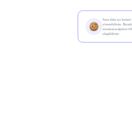
Borsa İ
Ereğl
OYAK
Carre