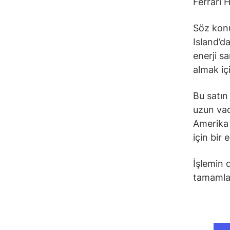
Ferrari 
Söz konu
Island’d
enerji s
almak iç
Bu satın
uzun vad
Amerika 
için bir
İşlemin 
tamamla