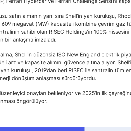
HP, Ferrari Hypercar ve Ferrari Challenge Serisi’ni kap
su satın almanın yanı sıra Shell’in yan kuruluşu, Rho
a 609 megavat (MW) kapasiteli kombine çevrim gaz tü
antralinin sahibi olan RISEC Holdings’in 100% hissesini 
in bir anlaşma imzaladı.
 alma, Shell’in düzensiz ISO New England elektrik piy
eli arz ve kapasite alımını güvence altına alıyor. Shell
yan kuruluşu, 2019’dan beri RISEC ile santralin tüm ene
 enerji dönüşüm anlaşması sürdürüyordu.
düzenleyici onayları bekleniyor ve 2025’in ilk çeyreği
nması öngörülüyor.