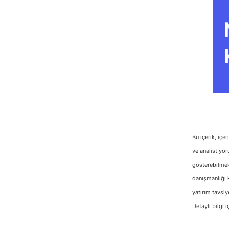
Bu içerik, içe
ve analist yor
gösterebilmekt
danışmanlığı k
yatırım tavsiy
Detaylı bilgi i