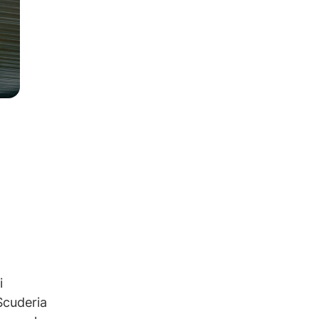
i
Scuderia