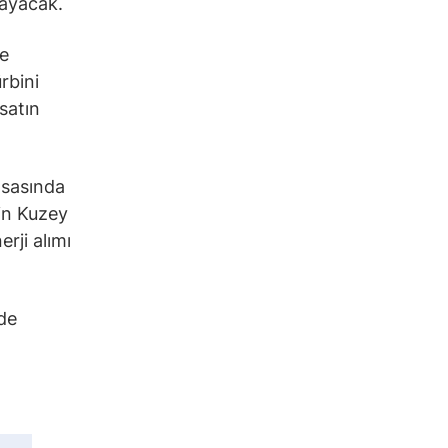
sayacak.
de
rbini
satın
asasında
’in Kuzey
rji alımı
nde