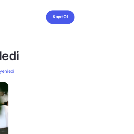
Kayıt Ol
ledi
 yeniledi