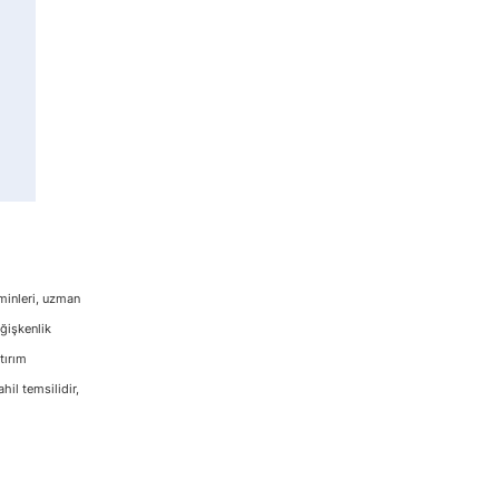
hminleri, uzman
eğişkenlik
tırım
hil temsilidir,